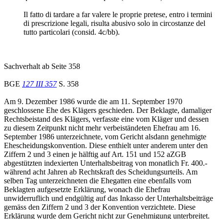
Il fatto di tardare a far valere le proprie pretese, entro i termini
di prescrizione legali, risulta abusivo solo in circostanze del
tutto particolari (consid. 4c/bb).
Sachverhalt ab Seite 358
BGE
127 III 357
S. 358
Am 9. Dezember 1986 wurde die am 11. September 1970
geschlossene Ehe des Klägers geschieden. Der Beklagte, damaliger
Rechtsbeistand des Klägers, verfasste eine vom Kläger und dessen
zu diesem Zeitpunkt nicht mehr verbeiständeten Ehefrau am 16.
September 1986 unterzeichnete, vom Gericht alsdann genehmigte
Ehescheidungskonvention. Diese enthielt unter anderem unter den
Ziffern 2 und 3 einen je hälftig auf Art. 151 und 152 aZGB
abgestützten indexierten Unterhaltsbeitrag von monatlich Fr. 400.-
während acht Jahren ab Rechtskraft des Scheidungsurteils. Am
selben Tag unterzeichneten die Ehegatten eine ebenfalls vom
Beklagten aufgesetzte Erklärung, wonach die Ehefrau
unwiderruflich und endgültig auf das Inkasso der Unterhaltsbeiträge
gemäss den Ziffern 2 und 3 der Konvention verzichtete. Diese
Erklärung wurde dem Gericht nicht zur Genehmigung unterbreitet.