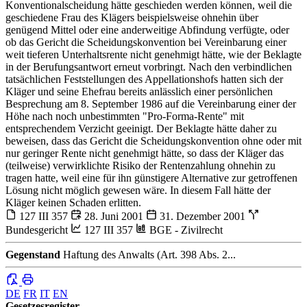
Konventionalscheidung hätte geschieden werden können, weil die
geschiedene Frau des Klägers beispielsweise ohnehin über
genügend Mittel oder eine anderweitige Abfindung verfügte, oder
ob das Gericht die Scheidungskonvention bei Vereinbarung einer
weit tieferen Unterhaltsrente nicht genehmigt hätte, wie der Beklagte
in der Berufungsantwort erneut vorbringt. Nach den verbindlichen
tatsächlichen Feststellungen des Appellationshofs hatten sich der
Kläger und seine Ehefrau bereits anlässlich einer persönlichen
Besprechung am 8. September 1986 auf die Vereinbarung einer der
Höhe nach noch unbestimmten "Pro-Forma-Rente" mit
entsprechendem Verzicht geeinigt. Der Beklagte hätte daher zu
beweisen, dass das Gericht die Scheidungskonvention ohne oder mit
nur geringer Rente nicht genehmigt hätte, so dass der Kläger das
(teilweise) verwirklichte Risiko der Rentenzahlung ohnehin zu
tragen hatte, weil eine für ihn günstigere Alternative zur getroffenen
Lösung nicht möglich gewesen wäre. In diesem Fall hätte der
Kläger keinen Schaden erlitten.
127 III 357
28. Juni 2001
31. Dezember 2001
Bundesgericht
127 III 357
BGE - Zivilrecht
Gegenstand
Haftung des Anwalts (Art. 398 Abs. 2...
DE
FR
IT
EN
Gesetzesregister