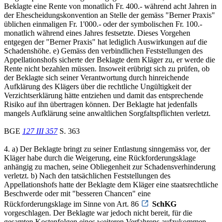
Beklagte eine Rente von monatlich Fr. 400.- während acht Jahren in
der Ehescheidungskonvention an Stelle der gemäss "Berner Praxis"
üblichen einmaligen Fr. 1'000.- oder der symbolischen Fr. 100.-
monatlich während eines Jahres festsetzte. Dieses Vorgehen
entgegen der "Berner Praxis" hat lediglich Auswirkungen auf die
Schadenshöhe. e) Gemäss den verbindlichen Feststellungen des
Appellationshofs sicherte der Beklagte dem Kläger zu, er werde die
Rente nicht bezahlen müssen. Insoweit erübrigt sich zu prüfen, ob
der Beklagte sich seiner Verantwortung durch hinreichende
Aufklärung des Klägers über die rechtliche Ungültigkeit der
Verzichtserklärung hätte entziehen und damit das entsprechende
Risiko auf ihn übertragen können. Der Beklagte hat jedenfalls
mangels Aufklärung seine anwaltlichen Sorgfaltspflichten verletzt.
BGE
127 III 357
S. 363
4. a) Der Beklagte bringt zu seiner Entlastung sinngemäss vor, der
Kläger habe durch die Weigerung, eine Rückforderungsklage
anhängig zu machen, seine Obliegenheit zur Schadensverhinderung
verletzt. b) Nach den tatsächlichen Feststellungen des
Appellationshofs hatte der Beklagte dem Kläger eine staatsrechtliche
Beschwerde oder mit "besseren Chancen" eine
Rückforderungsklage im Sinne von Art. 86
SchKG
vorgeschlagen. Der Beklagte war jedoch nicht bereit, für die
gesamten Kostenfolgen eines weiteren Verfahrens aufzukommen,