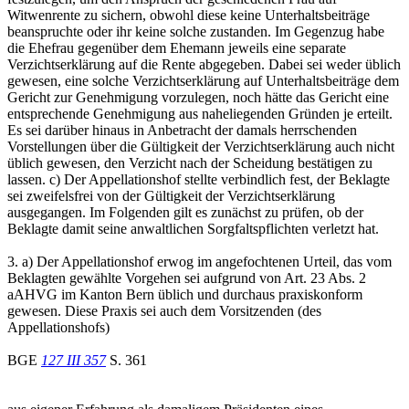
Witwenrente zu sichern, obwohl diese keine Unterhaltsbeiträge
beanspruchte oder ihr keine solche zustanden. Im Gegenzug habe
die Ehefrau gegenüber dem Ehemann jeweils eine separate
Verzichtserklärung auf die Rente abgegeben. Dabei sei weder üblich
gewesen, eine solche Verzichtserklärung auf Unterhaltsbeiträge dem
Gericht zur Genehmigung vorzulegen, noch hätte das Gericht eine
entsprechende Genehmigung aus naheliegenden Gründen je erteilt.
Es sei darüber hinaus in Anbetracht der damals herrschenden
Vorstellungen über die Gültigkeit der Verzichtserklärung auch nicht
üblich gewesen, den Verzicht nach der Scheidung bestätigen zu
lassen. c) Der Appellationshof stellte verbindlich fest, der Beklagte
sei zweifelsfrei von der Gültigkeit der Verzichtserklärung
ausgegangen. Im Folgenden gilt es zunächst zu prüfen, ob der
Beklagte damit seine anwaltlichen Sorgfaltspflichten verletzt hat.
3. a) Der Appellationshof erwog im angefochtenen Urteil, das vom
Beklagten gewählte Vorgehen sei aufgrund von Art. 23 Abs. 2
aAHVG im Kanton Bern üblich und durchaus praxiskonform
gewesen. Diese Praxis sei auch dem Vorsitzenden (des
Appellationshofs)
BGE
127 III 357
S. 361