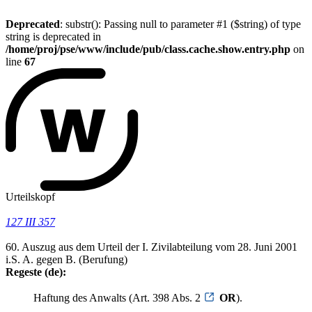
Deprecated
: substr(): Passing null to parameter #1 ($string) of type
string is deprecated in
/home/proj/pse/www/include/pub/class.cache.show.entry.php
on
line
67
Urteilskopf
127 III 357
60. Auszug aus dem Urteil der I. Zivilabteilung vom 28. Juni 2001
i.S. A. gegen B. (Berufung)
Regeste (de):
Haftung des Anwalts (Art. 398 Abs. 2
OR
).