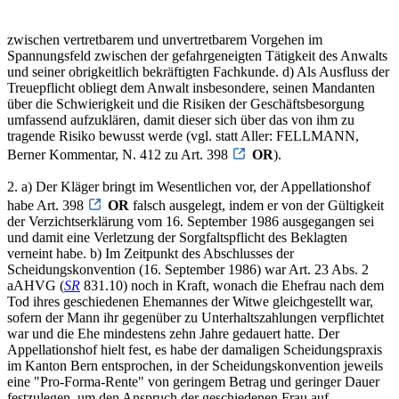
zwischen vertretbarem und unvertretbarem Vorgehen im
Spannungsfeld zwischen der gefahrgeneigten Tätigkeit des Anwalts
und seiner obrigkeitlich bekräftigten Fachkunde. d) Als Ausfluss der
Treuepflicht obliegt dem Anwalt insbesondere, seinen Mandanten
über die Schwierigkeit und die Risiken der Geschäftsbesorgung
umfassend aufzuklären, damit dieser sich über das von ihm zu
tragende Risiko bewusst werde (vgl. statt Aller: FELLMANN,
Berner Kommentar, N. 412 zu Art. 398
OR
).
2. a) Der Kläger bringt im Wesentlichen vor, der Appellationshof
habe Art. 398
OR
falsch ausgelegt, indem er von der Gültigkeit
der Verzichtserklärung vom 16. September 1986 ausgegangen sei
und damit eine Verletzung der Sorgfaltspflicht des Beklagten
verneint habe. b) Im Zeitpunkt des Abschlusses der
Scheidungskonvention (16. September 1986) war Art. 23 Abs. 2
aAHVG (
SR
831.10) noch in Kraft, wonach die Ehefrau nach dem
Tod ihres geschiedenen Ehemannes der Witwe gleichgestellt war,
sofern der Mann ihr gegenüber zu Unterhaltszahlungen verpflichtet
war und die Ehe mindestens zehn Jahre gedauert hatte. Der
Appellationshof hielt fest, es habe der damaligen Scheidungspraxis
im Kanton Bern entsprochen, in der Scheidungskonvention jeweils
eine "Pro-Forma-Rente" von geringem Betrag und geringer Dauer
festzulegen, um den Anspruch der geschiedenen Frau auf