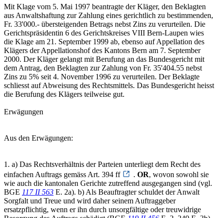
Mit Klage vom 5. Mai 1997 beantragte der Kläger, den Beklagten
aus Anwaltshaftung zur Zahlung eines gerichtlich zu bestimmenden,
Fr. 33'000.- übersteigenden Betrags nebst Zins zu verurteilen. Die
Gerichtspräsidentin 6 des Gerichtskreises VIII Bern-Laupen wies
die Klage am 21. September 1999 ab, ebenso auf Appellation des
Klägers der Appellationshof des Kantons Bern am 7. September
2000. Der Kläger gelangt mit Berufung an das Bundesgericht mit
dem Antrag, den Beklagten zur Zahlung von Fr. 35'404.55 nebst
Zins zu 5% seit 4. November 1996 zu verurteilen. Der Beklagte
schliesst auf Abweisung des Rechtsmittels. Das Bundesgericht heisst
die Berufung des Klägers teilweise gut.
Erwägungen
Aus den Erwägungen:
1. a) Das Rechtsverhältnis der Parteien unterliegt dem Recht des
einfachen Auftrags gemäss Art. 394 ff
.
OR
, wovon sowohl sie
wie auch die kantonalen Gerichte zutreffend ausgegangen sind (vgl.
BGE
117 II 563
E. 2a). b) Als Beauftragter schuldet der Anwalt
Sorgfalt und Treue und wird daher seinem Auftraggeber
ersatzpflichtig, wenn er ihn durch unsorgfältige oder treuwidrige