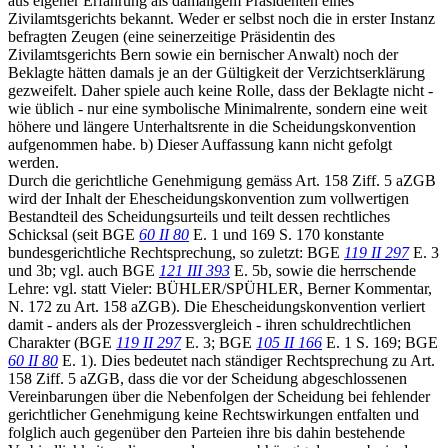
aus eigener Erfahrung als damaligem Präsidenten eines
Zivilamtsgerichts bekannt. Weder er selbst noch die in erster Instanz
befragten Zeugen (eine seinerzeitige Präsidentin des
Zivilamtsgerichts Bern sowie ein bernischer Anwalt) noch der
Beklagte hätten damals je an der Gültigkeit der Verzichtserklärung
gezweifelt. Daher spiele auch keine Rolle, dass der Beklagte nicht -
wie üblich - nur eine symbolische Minimalrente, sondern eine weit
höhere und längere Unterhaltsrente in die Scheidungskonvention
aufgenommen habe. b) Dieser Auffassung kann nicht gefolgt
werden.
Durch die gerichtliche Genehmigung gemäss Art. 158 Ziff. 5 aZGB
wird der Inhalt der Ehescheidungskonvention zum vollwertigen
Bestandteil des Scheidungsurteils und teilt dessen rechtliches
Schicksal (seit BGE
60 II 80
E. 1 und 169 S. 170 konstante
bundesgerichtliche Rechtsprechung, so zuletzt: BGE
119 II 297
E. 3
und 3b; vgl. auch BGE
121 III 393
E. 5b, sowie die herrschende
Lehre: vgl. statt Vieler: BÜHLER/SPÜHLER, Berner Kommentar,
N. 172 zu Art. 158 aZGB). Die Ehescheidungskonvention verliert
damit - anders als der Prozessvergleich - ihren schuldrechtlichen
Charakter (BGE
119 II 297
E. 3; BGE
105 II 166
E. 1 S. 169; BGE
60 II 80
E. 1). Dies bedeutet nach ständiger Rechtsprechung zu Art.
158 Ziff. 5 aZGB, dass die vor der Scheidung abgeschlossenen
Vereinbarungen über die Nebenfolgen der Scheidung bei fehlender
gerichtlicher Genehmigung keine Rechtswirkungen entfalten und
folglich auch gegenüber den Parteien ihre bis dahin bestehende