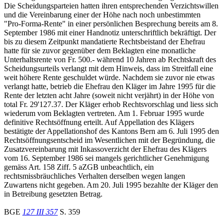
Die Scheidungsparteien hatten ihren entsprechenden Verzichtswillen
und die Vereinbarung einer der Höhe nach noch unbestimmten
"Pro-Forma-Rente" in einer persönlichen Besprechung bereits am 8.
September 1986 mit einer Handnotiz unterschriftlich bekräftigt. Der
bis zu diesem Zeitpunkt mandatierte Rechtsbeistand der Ehefrau
hatte für sie zuvor gegenüber dem Beklagten eine monatliche
Unterhaltsrente von Fr. 500.- während 10 Jahren ab Rechtskraft des
Scheidungsurteils verlangt mit dem Hinweis, dass im Streitfall eine
weit höhere Rente geschuldet würde. Nachdem sie zuvor nie etwas
verlangt hatte, betrieb die Ehefrau den Kläger im Jahre 1995 für die
Rente der letzten acht Jahre (soweit nicht verjährt) in der Höhe von
total Fr. 29'127.37. Der Kläger erhob Rechtsvorschlag und liess sich
wiederum vom Beklagten vertreten. Am 1. Februar 1995 wurde
definitive Rechtsöffnung erteilt. Auf Appellation des Klägers
bestätigte der Appellationshof des Kantons Bern am 6. Juli 1995 den
Rechtsöffnungsentscheid im Wesentlichen mit der Begründung, die
Zusatzvereinbarung mit Inkassoverzicht der Ehefrau des Klägers
vom 16. September 1986 sei mangels gerichtlicher Genehmigung
gemäss Art. 158 Ziff. 5 aZGB unbeachtlich, ein
rechtsmissbräuchliches Verhalten derselben wegen langen
Zuwartens nicht gegeben. Am 20. Juli 1995 bezahlte der Kläger den
in Betreibung gesetzten Betrag.
BGE
127 III 357
S. 359