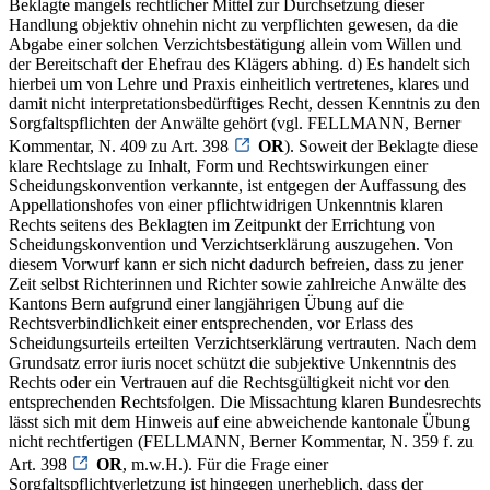
Beklagte mangels rechtlicher Mittel zur Durchsetzung dieser
Handlung objektiv ohnehin nicht zu verpflichten gewesen, da die
Abgabe einer solchen Verzichtsbestätigung allein vom Willen und
der Bereitschaft der Ehefrau des Klägers abhing. d) Es handelt sich
hierbei um von Lehre und Praxis einheitlich vertretenes, klares und
damit nicht interpretationsbedürftiges Recht, dessen Kenntnis zu den
Sorgfaltspflichten der Anwälte gehört (vgl. FELLMANN, Berner
Kommentar, N. 409 zu Art. 398
OR
). Soweit der Beklagte diese
klare Rechtslage zu Inhalt, Form und Rechtswirkungen einer
Scheidungskonvention verkannte, ist entgegen der Auffassung des
Appellationshofes von einer pflichtwidrigen Unkenntnis klaren
Rechts seitens des Beklagten im Zeitpunkt der Errichtung von
Scheidungskonvention und Verzichtserklärung auszugehen. Von
diesem Vorwurf kann er sich nicht dadurch befreien, dass zu jener
Zeit selbst Richterinnen und Richter sowie zahlreiche Anwälte des
Kantons Bern aufgrund einer langjährigen Übung auf die
Rechtsverbindlichkeit einer entsprechenden, vor Erlass des
Scheidungsurteils erteilten Verzichtserklärung vertrauten. Nach dem
Grundsatz error iuris nocet schützt die subjektive Unkenntnis des
Rechts oder ein Vertrauen auf die Rechtsgültigkeit nicht vor den
entsprechenden Rechtsfolgen. Die Missachtung klaren Bundesrechts
lässt sich mit dem Hinweis auf eine abweichende kantonale Übung
nicht rechtfertigen (FELLMANN, Berner Kommentar, N. 359 f. zu
Art. 398
OR
, m.w.H.). Für die Frage einer
Sorgfaltspflichtverletzung ist hingegen unerheblich, dass der