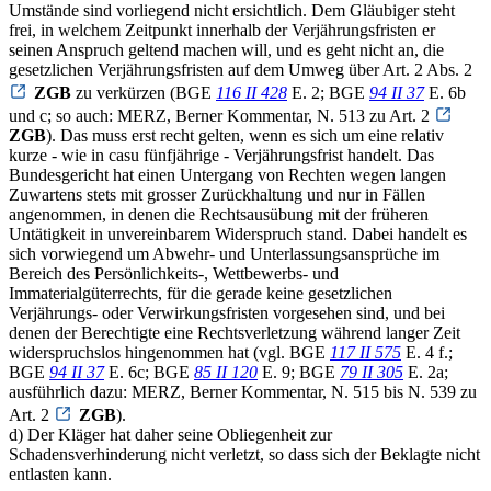
Umstände sind vorliegend nicht ersichtlich. Dem Gläubiger steht
frei, in welchem Zeitpunkt innerhalb der Verjährungsfristen er
seinen Anspruch geltend machen will, und es geht nicht an, die
gesetzlichen Verjährungsfristen auf dem Umweg über Art. 2 Abs. 2
ZGB
zu verkürzen (BGE
116 II 428
E. 2; BGE
94 II 37
E. 6b
und c; so auch: MERZ, Berner Kommentar, N. 513 zu Art. 2
ZGB
). Das muss erst recht gelten, wenn es sich um eine relativ
kurze - wie in casu fünfjährige - Verjährungsfrist handelt. Das
Bundesgericht hat einen Untergang von Rechten wegen langen
Zuwartens stets mit grosser Zurückhaltung und nur in Fällen
angenommen, in denen die Rechtsausübung mit der früheren
Untätigkeit in unvereinbarem Widerspruch stand. Dabei handelt es
sich vorwiegend um Abwehr- und Unterlassungsansprüche im
Bereich des Persönlichkeits-, Wettbewerbs- und
Immaterialgüterrechts, für die gerade keine gesetzlichen
Verjährungs- oder Verwirkungsfristen vorgesehen sind, und bei
denen der Berechtigte eine Rechtsverletzung während langer Zeit
widerspruchslos hingenommen hat (vgl. BGE
117 II 575
E. 4 f.;
BGE
94 II 37
E. 6c; BGE
85 II 120
E. 9; BGE
79 II 305
E. 2a;
ausführlich dazu: MERZ, Berner Kommentar, N. 515 bis N. 539 zu
Art. 2
ZGB
).
d) Der Kläger hat daher seine Obliegenheit zur
Schadensverhinderung nicht verletzt, so dass sich der Beklagte nicht
entlasten kann.