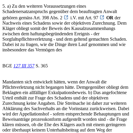
5. a) Zu den weiteren Voraussetzungen eines
Schadenersatzanspruchs gegenüber dem beauftragten Anwalt
gehören gemäss Art. 398 Abs. 2
i.V. mit Art. 97
OR
der
Nachweis eines Schadens sowie der objektiven Zurechnung. Dem
Kläger obliegt somit der Beweis des Kausalzusammenhangs
zwischen dem haftungsbegründenden Ereignis - der
Sorgfaltspflichtsverletzung - und dem geltend gemachten Schaden.
Dabei ist zu fragen, wie die Dinge ihren Lauf genommen und wie
insbesondere das Vermögen des
BGE
127 III 357
S. 365
Mandanten sich entwickelt hätten, wenn der Anwalt die
Pflichtverletzung nicht begangen hätte. Demgegenüber obliegt dem
Beklagten ein allfälliger Exkulpationsbeweis. b) Das angefochtene
Urteil enthält zur Frage des Schadens und der objektiven
Zurechnung keine Angaben. Die Streitsache ist daher zur weiteren
Abklärung des Sachverhalts an die Vorinstanz zurückweisen. Dabei
wird der Appellationshof - sofern entsprechende Behauptungen und
Beweisanträge prozesskonform aufgestellt worden sind - die Frage
klären müssen, ob die Ehe des Klägers auch mit einem geringeren
oder überhaupt keinem Unterhaltsbeitrag auf dem Weg der