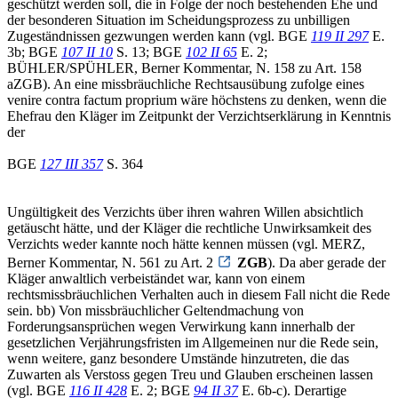
geschützt werden soll, die in Folge der noch bestehenden Ehe und
der besonderen Situation im Scheidungsprozess zu unbilligen
Zugeständnissen gezwungen werden kann (vgl. BGE
119 II 297
E.
3b; BGE
107 II 10
S. 13; BGE
102 II 65
E. 2;
BÜHLER/SPÜHLER, Berner Kommentar, N. 158 zu Art. 158
aZGB). An eine missbräuchliche Rechtsausübung zufolge eines
venire contra factum proprium wäre höchstens zu denken, wenn die
Ehefrau den Kläger im Zeitpunkt der Verzichtserklärung in Kenntnis
der
BGE
127 III 357
S. 364
Ungültigkeit des Verzichts über ihren wahren Willen absichtlich
getäuscht hätte, und der Kläger die rechtliche Unwirksamkeit des
Verzichts weder kannte noch hätte kennen müssen (vgl. MERZ,
Berner Kommentar, N. 561 zu Art. 2
ZGB
). Da aber gerade der
Kläger anwaltlich verbeiständet war, kann von einem
rechtsmissbräuchlichen Verhalten auch in diesem Fall nicht die Rede
sein. bb) Von missbräuchlicher Geltendmachung von
Forderungsansprüchen wegen Verwirkung kann innerhalb der
gesetzlichen Verjährungsfristen im Allgemeinen nur die Rede sein,
wenn weitere, ganz besondere Umstände hinzutreten, die das
Zuwarten als Verstoss gegen Treu und Glauben erscheinen lassen
(vgl. BGE
116 II 428
E. 2; BGE
94 II 37
E. 6b-c). Derartige