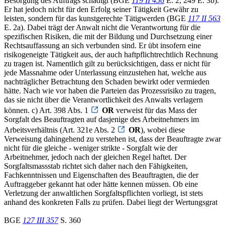
Besorgung des Auftrags schädigt (BGE
119 II 456
E. 2, 249 E. 3b).
Er hat jedoch nicht für den Erfolg seiner Tätigkeit Gewähr zu
leisten, sondern für das kunstgerechte Tätigwerden (BGE
117 II 563
E. 2a). Dabei trägt der Anwalt nicht die Verantwortung für die
spezifischen Risiken, die mit der Bildung und Durchsetzung einer
Rechtsauffassung an sich verbunden sind. Er übt insofern eine
risikogeneigte Tätigkeit aus, der auch haftpflichtrechtlich Rechnung
zu tragen ist. Namentlich gilt zu berücksichtigen, dass er nicht für
jede Massnahme oder Unterlassung einzustehen hat, welche aus
nachträglicher Betrachtung den Schaden bewirkt oder vermieden
hätte. Nach wie vor haben die Parteien das Prozessrisiko zu tragen,
das sie nicht über die Verantwortlichkeit des Anwalts verlagern
können. c) Art. 398 Abs. 1
OR
verweist für das Mass der
Sorgfalt des Beauftragten auf dasjenige des Arbeitnehmers im
Arbeitsverhältnis (Art. 321e Abs. 2
OR
), wobei diese
Verweisung dahingehend zu verstehen ist, dass der Beauftragte zwar
nicht für die gleiche - weniger strikte - Sorgfalt wie der
Arbeitnehmer, jedoch nach der gleichen Regel haftet. Der
Sorgfaltsmassstab richtet sich daher nach den Fähigkeiten,
Fachkenntnissen und Eigenschaften des Beauftragten, die der
Auftraggeber gekannt hat oder hätte kennen müssen. Ob eine
Verletzung der anwaltlichen Sorgfaltspflichten vorliegt, ist stets
anhand des konkreten Falls zu prüfen. Dabei liegt der Wertungsgrat
BGE
127 III 357
S. 360