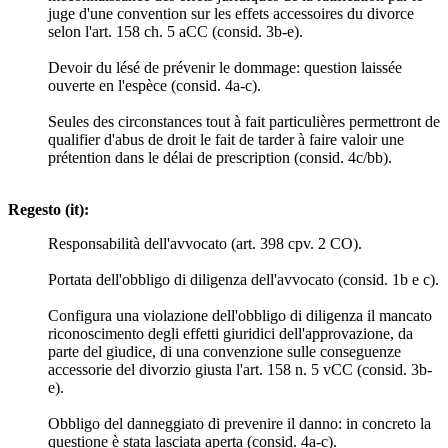
juge d'une convention sur les effets accessoires du divorce
selon l'art. 158 ch. 5 aCC (consid. 3b-e).
Devoir du lésé de prévenir le dommage: question laissée
ouverte en l'espèce (consid. 4a-c).
Seules des circonstances tout à fait particulières permettront de
qualifier d'abus de droit le fait de tarder à faire valoir une
prétention dans le délai de prescription (consid. 4c/bb).
Regesto (it):
Responsabilità dell'avvocato (art. 398 cpv. 2 CO).
Portata dell'obbligo di diligenza dell'avvocato (consid. 1b e c).
Configura una violazione dell'obbligo di diligenza il mancato
riconoscimento degli effetti giuridici dell'approvazione, da
parte del giudice, di una convenzione sulle conseguenze
accessorie del divorzio giusta l'art. 158 n. 5 vCC (consid. 3b-
e).
Obbligo del danneggiato di prevenire il danno: in concreto la
questione è stata lasciata aperta (consid. 4a-c).