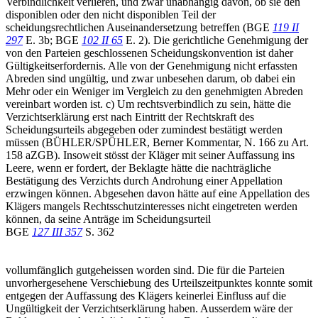
Verbindlichkeit verlieren, und zwar unabhängig davon, ob sie den
disponiblen oder den nicht disponiblen Teil der
scheidungsrechtlichen Auseinandersetzung betreffen (BGE
119 II
297
E. 3b; BGE
102 II 65
E. 2). Die gerichtliche Genehmigung der
von den Parteien geschlossenen Scheidungskonvention ist daher
Gültigkeitserfordernis. Alle von der Genehmigung nicht erfassten
Abreden sind ungültig, und zwar unbesehen darum, ob dabei ein
Mehr oder ein Weniger im Vergleich zu den genehmigten Abreden
vereinbart worden ist. c) Um rechtsverbindlich zu sein, hätte die
Verzichtserklärung erst nach Eintritt der Rechtskraft des
Scheidungsurteils abgegeben oder zumindest bestätigt werden
müssen (BÜHLER/SPÜHLER, Berner Kommentar, N. 166 zu Art.
158 aZGB). Insoweit stösst der Kläger mit seiner Auffassung ins
Leere, wenn er fordert, der Beklagte hätte die nachträgliche
Bestätigung des Verzichts durch Androhung einer Appellation
erzwingen können. Abgesehen davon hätte auf eine Appellation des
Klägers mangels Rechtsschutzinteresses nicht eingetreten werden
können, da seine Anträge im Scheidungsurteil
BGE
127 III 357
S. 362
vollumfänglich gutgeheissen worden sind. Die für die Parteien
unvorhergesehene Verschiebung des Urteilszeitpunktes konnte somit
entgegen der Auffassung des Klägers keinerlei Einfluss auf die
Ungültigkeit der Verzichtserklärung haben. Ausserdem wäre der