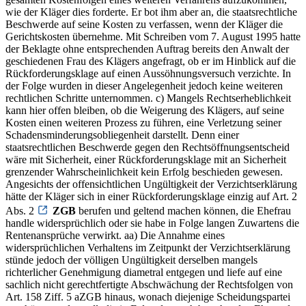
wie der Kläger dies forderte. Er bot ihm aber an, die staatsrechtliche
Beschwerde auf seine Kosten zu verfassen, wenn der Kläger die
Gerichtskosten übernehme. Mit Schreiben vom 7. August 1995 hatte
der Beklagte ohne entsprechenden Auftrag bereits den Anwalt der
geschiedenen Frau des Klägers angefragt, ob er im Hinblick auf die
Rückforderungsklage auf einen Aussöhnungsversuch verzichte. In
der Folge wurden in dieser Angelegenheit jedoch keine weiteren
rechtlichen Schritte unternommen. c) Mangels Rechtserheblichkeit
kann hier offen bleiben, ob die Weigerung des Klägers, auf seine
Kosten einen weiteren Prozess zu führen, eine Verletzung seiner
Schadensminderungsobliegenheit darstellt. Denn einer
staatsrechtlichen Beschwerde gegen den Rechtsöffnungsentscheid
wäre mit Sicherheit, einer Rückforderungsklage mit an Sicherheit
grenzender Wahrscheinlichkeit kein Erfolg beschieden gewesen.
Angesichts der offensichtlichen Ungültigkeit der Verzichtserklärung
hätte der Kläger sich in einer Rückforderungsklage einzig auf Art. 2
Abs. 2
ZGB
berufen und geltend machen können, die Ehefrau
handle widersprüchlich oder sie habe in Folge langen Zuwartens die
Rentenansprüche verwirkt. aa) Die Annahme eines
widersprüchlichen Verhaltens im Zeitpunkt der Verzichtserklärung
stünde jedoch der völligen Ungültigkeit derselben mangels
richterlicher Genehmigung diametral entgegen und liefe auf eine
sachlich nicht gerechtfertigte Abschwächung der Rechtsfolgen von
Art. 158 Ziff. 5 aZGB hinaus, wonach diejenige Scheidungspartei