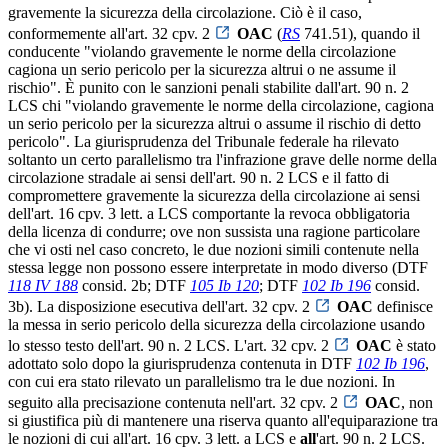
gravemente la sicurezza della circolazione. Ciò è il caso,
conformemente all'art. 32 cpv. 2
OAC
(
RS
741.51), quando il
conducente "violando gravemente le norme della circolazione
cagiona un serio pericolo per la sicurezza altrui o ne assume il
rischio". È punito con le sanzioni penali stabilite dall'art. 90 n. 2
LCS chi "violando gravemente le norme della circolazione, cagiona
un serio pericolo per la sicurezza altrui o assume il rischio di detto
pericolo". La giurisprudenza del Tribunale federale ha rilevato
soltanto un certo parallelismo tra l'infrazione grave delle norme della
circolazione stradale ai sensi dell'art. 90 n. 2 LCS e il fatto di
compromettere gravemente la sicurezza della circolazione ai sensi
dell'art. 16 cpv. 3 lett. a LCS comportante la revoca obbligatoria
della licenza di condurre; ove non sussista una ragione particolare
che vi osti nel caso concreto, le due nozioni simili contenute nella
stessa legge non possono essere interpretate in modo diverso (DTF
118 IV 188
consid. 2b; DTF
105 Ib 120
; DTF
102 Ib 196
consid.
3b). La disposizione esecutiva dell'art. 32 cpv. 2
OAC
definisce
la messa in serio pericolo della sicurezza della circolazione usando
lo stesso testo dell'art. 90 n. 2 LCS. L'art. 32 cpv. 2
OAC
è stato
adottato solo dopo la giurisprudenza contenuta in DTF
102 Ib 196
,
con cui era stato rilevato un parallelismo tra le due nozioni. In
seguito alla precisazione contenuta nell'art. 32 cpv. 2
OAC
, non
si giustifica più di mantenere una riserva quanto all'equiparazione tra
le nozioni di cui all'art. 16 cpv. 3 lett. a LCS e
all
'art. 90 n. 2 LCS.