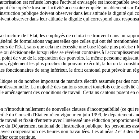
torisation est refusée lorsque l'activité envisagée est incompatible avec 
eut être opérée lorsque l'activité accessoire empiète notablement sur l'a
l'instruction publique doivent observer dans leur attitude la dignité qui
vent observer dans leur attitude la dignité qui correspond aux responsa
la structure de l'Etat, les employés de celui-ci se trouvent dans un rappo
général de formulations vagues telles que celles qui ont été mentionnées c
orateurs de l'Etat, sans que cela ne nécessite une base légale plus précis
re ou décisionnelle lorsqu'elles se révèlent contraires à l'accomplissemen
u point de vue de la séparation des pouvoirs, la même personne agissan
eurs, également les plus proches du pouvoir exécutif, la loi ou la consti
es fonctionnaires de rang inférieur, le droit cantonal peut prévoir un rég
.
litique et du nombre important de mandats électifs assumés par des non-
rofessionnelle. La majorité des cantons soumet toutefois cette activité à 
le aménagement des conditions de travail. Certains cantons posent en ou
n n'introduit nullement de nouvelles clauses d'incompatibilité (ce qui re
 arrêté du Conseil d'Etat entré en vigueur en juin 1999, le département a
e travail et fixait d'entente avec l'intéressé une réduction proportionnell
ive du Département cantonal de l'instruction publique, les personnes as
avec compensation des heures non travaillées. Les alinéas 2 et 3 des di
fier cette pratique.