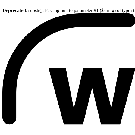
Deprecated
: substr(): Passing null to parameter #1 ($string) of type s