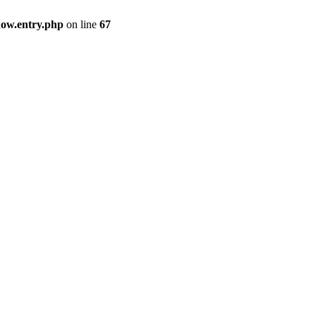
how.entry.php
on line
67