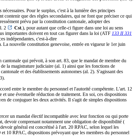
s nécessaires. Pour le surplus, c'est à la lumière des principes
ent contenir que des règles secondaires, qui ne font que préciser ce qui
pressément prévu par la constitution cantonale, adopter des
l. 2
Cst
.), pour autant que celle-ci figure dans une loi au sens
lus importantes doivent en tout cas figurer dans la loi (ATF
133 II 331
ces indépendantes, c'est-à-dire
. La nouvelle constitution genevoise, entrée en vigueur le 1er juin
on cantonale qui prévoit, à son art. 83, que le mandat de membre du
e la magistrature judiciaire (al. 1) ainsi que les fonctions de
cantonale et des établissements autonomes (al. 2). S'agissant des
3).
ccord entre le membre du personnel et l'autorité compétente. L'art. 12
et une éventuelle réduction de traitement. En soi, ces dispositions
en de conjuguer les deux activités. Il s'agit de simples dispositions
ercer un mandat électif incompatible avec leur fonction ou qui porte
tat, devoir comprenant notamment une obligation de disponibilité (
oir général est concrétisé à l'art. 20 RPAC, selon lequel les
art. 9 et 10 RPAC, dispositions prévoyant que les membres du personnel