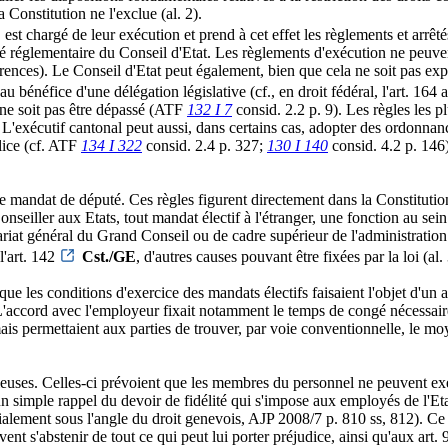
 Constitution ne l'exclue (al. 2).
 est chargé de leur exécution et prend à cet effet les règlements et arrêté
ivité réglementaire du Conseil d'Etat. Les règlements d'exécution ne peuv
érences). Le Conseil d'Etat peut également, bien que cela ne soit pas ex
 bénéfice d'une délégation législative (cf., en droit fédéral, l'art. 164 a
, ne soit pas être dépassé (ATF
132 I 7
consid. 2.2 p. 9). Les règles les p
). L'exécutif cantonal peut aussi, dans certains cas, adopter des ordonnan
olice (cf. ATF
134 I 322
consid. 2.4 p. 327;
130 I 140
consid. 4.2 p. 146)
le mandat de député. Ces règles figurent directement dans la Constituti
eiller aux Etats, tout mandat électif à l'étranger, une fonction au sein d
riat général du Grand Conseil ou de cadre supérieur de l'administration 
l'art. 142
Cst./GE
, d'autres causes pouvant être fixées par la loi (al. 
les conditions d'exercice des mandats électifs faisaient l'objet d'un a
'accord avec l'employeur fixait notamment le temps de congé nécessaire 
ais permettaient aux parties de trouver, par voie conventionnelle, le moy
gieuses. Celles-ci prévoient que les membres du personnel ne peuvent ex
un simple rappel du devoir de fidélité qui s'impose aux employés de l'E
nt sous l'angle du droit genevois, AJP 2008/7 p. 810 ss, 812). Ce dev
ivent s'abstenir de tout ce qui peut lui porter préjudice, ainsi qu'aux 