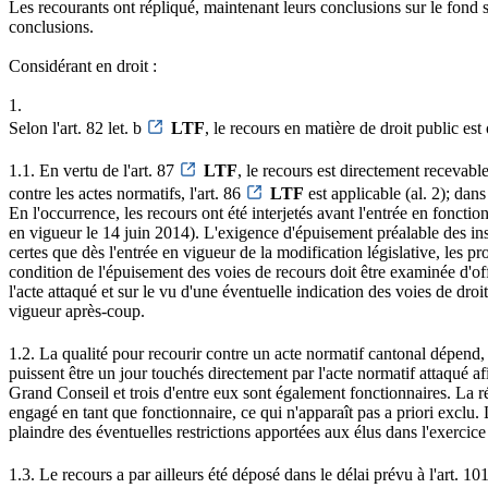
Les recourants ont répliqué, maintenant leurs conclusions sur le fond s
conclusions.
Considérant en droit :
1.
Selon l'art. 82 let. b
LTF
, le recours en matière de droit public es
1.1. En vertu de l'art. 87
LTF
, le recours est directement recevabl
contre les actes normatifs, l'art. 86
LTF
est applicable (al. 2); dan
En l'occurrence, les recours ont été interjetés avant l'entrée en fonctio
en vigueur le 14 juin 2014). L'exigence d'épuisement préalable des inst
certes que dès l'entrée en vigueur de la modification législative, les p
condition de l'épuisement des voies de recours doit être examinée d'of
l'acte attaqué et sur le vu d'une éventuelle indication des voies de droi
vigueur après-coup.
1.2. La qualité pour recourir contre un acte normatif cantonal dépend, se
puissent être un jour touchés directement par l'acte normatif attaqué 
Grand Conseil et trois d'entre eux sont également fonctionnaires. La rég
engagé en tant que fonctionnaire, ce qui n'apparaît pas a priori exclu. L
plaindre des éventuelles restrictions apportées aux élus dans l'exercic
1.3. Le recours a par ailleurs été déposé dans le délai prévu à l'art. 10