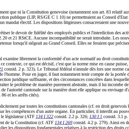
ment que ni la Constitution genevoise (notamment son art. 83 relatif aux 
ction publique (LIP, RS/GE C 1 10) ne permettraient au Conseil d'Etat d
 d'un mandat électif. Les dispositions litigieuses consacreraient une nouve
rétiser le devoir de fidélité des employés publics et l'interdiction des ac
20 et 21 RStCE. Aucune incompatibilité ne serait introduite. Les nouvell
ue lorsqu'il siégeait au Grand Conseil. Elles ne feraient que préciser la
ral examine librement la conformité d'un acte normatif au droit constitu
e contexte, ce qui est décisif, c'est que la norme mise en cause puisse, d
21
consid. 2 p. 323). Le Tribunal fédéral n'annule dès lors une norme can
 l'homme. Pour en juger, il faut notamment tenir compte de la portée de
tection juridique suffisante, et des circonstances concrètes dans lesque
 traiter le problème de manière purement abstraite, mais il lui incombe
e l'autorité cantonale sur la manière dont elle applique ou envisage d'
86 et les arrêts cités).
citement par toutes les constitutions cantonales (cf. en droit genevois l'
 sur les compétences d'un autre organe. En particulier, il interdit au pouv
r le législateur (ATF
134 I 322
consid. 2.2 p. 326;
130 I 1
consid. 3.1 p. 
ent de la Constitution (cf. ATF
134 I 269
consid. 4.2 p. 279). Ainsi en dro
lier les dispositions fondamentales relatives à la restriction des droits co