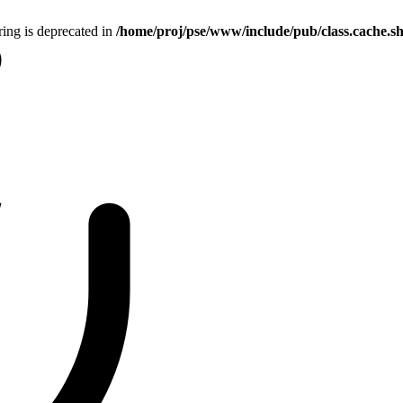
tring is deprecated in
/home/proj/pse/www/include/pub/class.cache.s