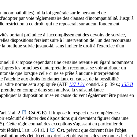
incompatibilités), ni la loi générale sur le personnel de
'adopter par voie réglementaire des clauses d'incompatibilité. Jusqu'à
lle restriction à ce droit, qui ne reposerait sur aucun fondement
tivités portant préjudice à l'accomplissement des devoirs de service,
es dispositions feraient suite à l'intervention de l'un des recourants
 pratique suivie jusque-là, sans limiter le droit à l'exercice d'un
tionnel; il s'impose cependant une certaine retenue eu égard notamment
'après les principes d'interprétation reconnus, se voir attribuer un
tonale que lorsque celle-ci ne se prête à aucune interprétation
 l'atteinte aux droits fondamentaux en cause, de la possibilité
lles ladite norme sera appliquée (ATF
137 I 31
consid. 2 p. 39 s.;
135 II
 de prendre en compte dans son analyse la vraisemblance
appliquer la disposition mise en cause doivent également être prises en
art. 2 al. 2
Cst./GE
). Il impose le respect des compétences
oir exécutif d'édicter des dispositions qui devraient figurer dans une
5). Cette règle connaît des exceptions s'agissant en particulier de
it fédéral, l'art. 164 al. 1
Cst
. prévoit que doivent faire l'objet
nstitutionnels (let. b) et aux droits et obligations des personnes (let. c).