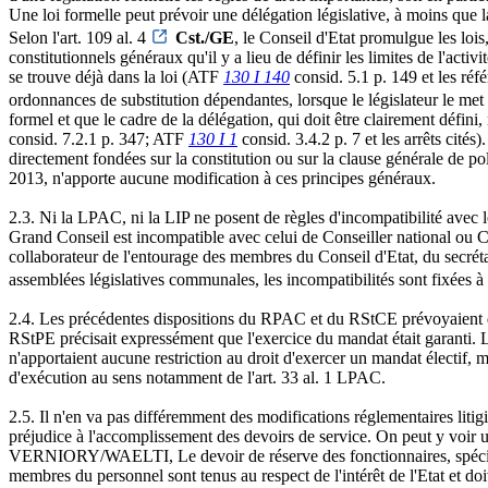
Une loi formelle peut prévoir une délégation législative, à moins que la
Selon l'art. 109 al. 4
Cst./GE
, le Conseil d'Etat promulgue les lois,
constitutionnels généraux qu'il y a lieu de définir les limites de l'act
se trouve déjà dans la loi (ATF
130 I 140
consid. 5.1 p. 149 et les réf
ordonnances de substitution dépendantes, lorsque le législateur le met au
formel et que le cadre de la délégation, qui doit être clairement défini
consid. 7.2.1 p. 347; ATF
130 I 1
consid. 3.4.2 p. 7 et les arrêts cités
directement fondées sur la constitution ou sur la clause générale de p
2013, n'apporte aucune modification à ces principes généraux.
2.3. Ni la LPAC, ni la LIP ne posent de règles d'incompatibilité avec 
Grand Conseil est incompatible avec celui de Conseiller national ou Cons
collaborateur de l'entourage des membres du Conseil d'Etat, du secréta
assemblées législatives communales, les incompatibilités sont fixées à 
2.4. Les précédentes dispositions du RPAC et du RStCE prévoyaient que 
RStPE précisait expressément que l'exercice du mandat était garanti. L
n'apportaient aucune restriction au droit d'exercer un mandat électif, m
d'exécution au sens notamment de l'art. 33 al. 1 LPAC.
2.5. Il n'en va pas différemment des modifications réglementaires liti
préjudice à l'accomplissement des devoirs de service. On peut y voir 
VERNIORY/WAELTI, Le devoir de réserve des fonctionnaires, spécialeme
membres du personnel sont tenus au respect de l'intérêt de l'Etat et do