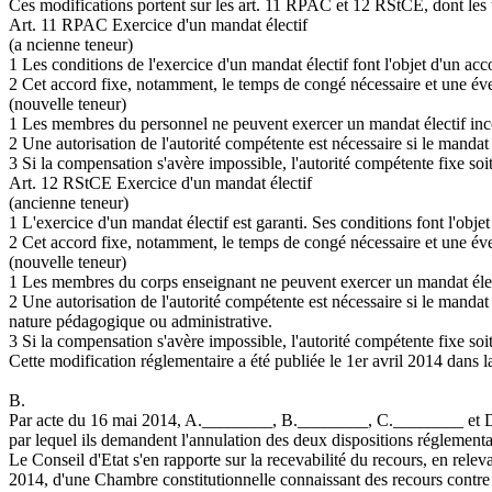
Ces modifications portent sur les art. 11 RPAC et 12 RStCE, dont les t
Art. 11 RPAC Exercice d'un mandat électif
(a ncienne teneur)
1 Les conditions de l'exercice d'un mandat électif font l'objet d'un a
2 Cet accord fixe, notamment, le temps de congé nécessaire et une éve
(nouvelle teneur)
1 Les membres du personnel ne peuvent exercer un mandat électif inco
2 Une autorisation de l'autorité compétente est nécessaire si le mandat
3 Si la compensation s'avère impossible, l'autorité compétente fixe soit
Art. 12 RStCE Exercice d'un mandat électif
(ancienne teneur)
1 L'exercice d'un mandat électif est garanti. Ses conditions font l'objet
2 Cet accord fixe, notamment, le temps de congé nécessaire et une éve
(nouvelle teneur)
1 Les membres du corps enseignant ne peuvent exercer un mandat élect
2 Une autorisation de l'autorité compétente est nécessaire si le mandat
nature pédagogique ou administrative.
3 Si la compensation s'avère impossible, l'autorité compétente fixe soit
Cette modification réglementaire a été publiée le 1er avril 2014 dans la 
B.
Par acte du 16 mai 2014, A.________, B.________, C.________ et D.__
par lequel ils demandent l'annulation des deux dispositions réglementair
Le Conseil d'Etat s'en rapporte sur la recevabilité du recours, en relev
2014, d'une Chambre constitutionnelle connaissant des recours contre l