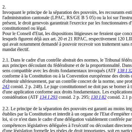
2.
Invoquant le principe de la séparation des pouvoirs, les recourants esti
l'administration cantonale (LPAC, RS/GE B 5 05) ou la loi sur l'instru
présent, le droit genevois garantirait l'exercice par les fonctionnaires
constitutionnel ou légal.
Pour le Conseil d'Etat, les dispositions litigieuses ne feraient que conc
lesquels figurent déjà aux art. 20 et 21 RPAC, respectivement 120 LIP, 
qui avait notamment demandé à pouvoir recevoir son traitement sans reten
mandat électif.
2.1. Dans le cadre d'un contrôle abstrait des normes, le Tribunal fédé
aux principes découlant du fédéralisme et de la proportionnalité. Dans c
sens compatible avec les droits fondamentaux invoqués (ATF
138 I 3
conforme à la Constitution ou à la Convention européenne des droits de
d'obtenir ultérieurement, par un contrôle concret de la norme, une pro
243
consid. 2 p. 248). Le juge constitutionnel ne doit pas se borner à
d'une application conforme aux droits fondamentaux. Les explications d
considération (ATF
134 I 293
consid. 2 p. 295;
130 I 82
consid. 2.1 p. 
2.2. Le principe de la séparation des pouvoirs est garanti au moins impli
établies par la Constitution et interdit à un organe de l'Etat d'empiéter
loi, si ce n'est dans le cadre d'une délégation valablement conférée pa
compétences législatives déléguées à l'exécutif ou découlant directem
d'une législation formelle les règles de droit importantes, soit en particu