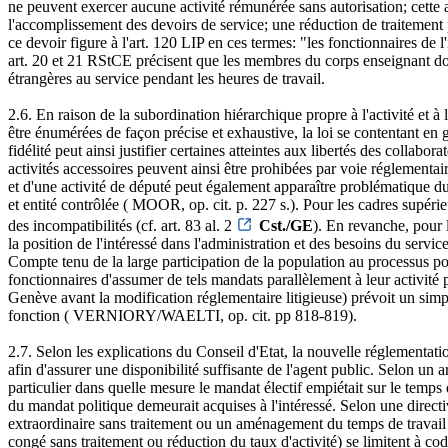
ne peuvent exercer aucune activité rémunérée sans autorisation; cette au
l'accomplissement des devoirs de service; une réduction de traitement p
ce devoir figure à l'art. 120 LIP en ces termes: "les fonctionnaires de 
art. 20 et 21 RStCE précisent que les membres du corps enseignant doi
étrangères au service pendant les heures de travail.
2.6. En raison de la subordination hiérarchique propre à l'activité et à 
être énumérées de façon précise et exhaustive, la loi se contentant en 
fidélité peut ainsi justifier certaines atteintes aux libertés des collab
activités accessoires peuvent ainsi être prohibées par voie réglementai
et d'une activité de député peut également apparaître problématique d
et entité contrôlée ( MOOR, op. cit. p. 227 s.). Pour les cadres supéri
des incompatibilités (cf. art. 83 al. 2
Cst./GE
). En revanche, pour l
la position de l'intéressé dans l'administration et des besoins du service
Compte tenu de la large participation de la population au processus po
fonctionnaires d'assumer de tels mandats parallèlement à leur activité p
Genève avant la modification réglementaire litigieuse) prévoit un simp
fonction ( VERNIORY/WAELTI, op. cit. pp 818-819).
2.7. Selon les explications du Conseil d'Etat, la nouvelle réglementatio
afin d'assurer une disponibilité suffisante de l'agent public. Selon un
particulier dans quelle mesure le mandat électif empiétait sur le temps d
du mandat politique demeurait acquises à l'intéressé. Selon une direct
extraordinaire sans traitement ou un aménagement du temps de travail 
congé sans traitement ou réduction du taux d'activité) se limitent à codi