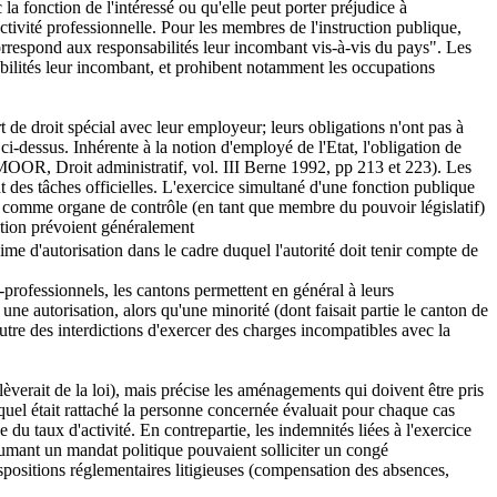
la fonction de l'intéressé ou qu'elle peut porter préjudice à
ctivité professionnelle. Pour les membres de l'instruction publique,
 correspond aux responsabilités leur incombant vis-à-vis du pays". Les
bilités leur incombant, et prohibent notamment les occupations
rt de droit spécial avec leur employeur; leurs obligations n'ont pas à
i-dessus. Inhérente à la notion d'employé de l'Etat, l'obligation de
e ( MOOR, Droit administratif, vol. III Berne 1992, pp 213 et 223). Les
t des tâches officielles. L'exercice simultané d'une fonction publique
t comme organe de contrôle (en tant que membre du pouvoir législatif)
tution prévoient généralement
ime d'autorisation dans le cadre duquel l'autorité doit tenir compte de
professionnels, les cantons permettent en général à leurs
une autorisation, alors qu'une minorité (dont faisait partie le canton de
tre des interdictions d'exercer des charges incompatibles avec la
lèverait de la loi), mais précise les aménagements qui doivent être pris
uquel était rattaché la personne concernée évaluait pour chaque cas
e du taux d'activité. En contrepartie, les indemnités liées à l'exercice
sumant un mandat politique pouvaient solliciter un congé
spositions réglementaires litigieuses (compensation des absences,