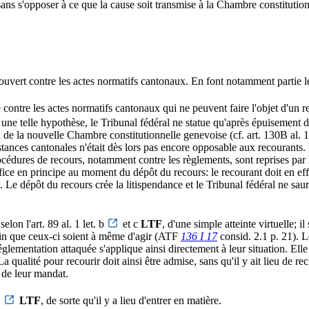
ans s'opposer à ce que la cause soit transmise à la Chambre constitution
t ouvert contre les actes normatifs cantonaux. En font notamment partie l
e contre les actes normatifs cantonaux qui ne peuvent faire l'objet d'un r
s une telle hypothèse, le Tribunal fédéral ne statue qu'après épuisement 
n de la nouvelle Chambre constitutionnelle genevoise (cf. art. 130B al. 1 
ances cantonales n'était dès lors pas encore opposable aux recourants. L
rocédures de recours, notamment contre les règlements, sont reprises par 
fice en principe au moment du dépôt du recours: le recourant doit en ef
t. Le dépôt du recours crée la litispendance et le Tribunal fédéral ne saur
lon l'art. 89 al. 1 let. b
et c
LTF
, d'une simple atteinte virtuelle;
afin que ceux-ci soient à même d'agir (ATF
136 I 17
consid. 2.1 p. 21). L
lementation attaquée s'applique ainsi directement à leur situation. Elle 
a qualité pour recourir doit ainsi être admise, sans qu'il y ait lieu de r
e de leur mandat.
1
LTF
, de sorte qu'il y a lieu d'entrer en matière.