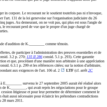
ger in corpore. Le recourant ne le soutient toutefois pas ni n'invoque,
er l'art. 131 de la loi genevoise sur l'organisation judiciaire du 26
nq juges. Au demeurant, on ne voit pas, qui plus est sous l'angle de
in, le recourant perd de vue que le propre d'un juge chargé de
rties.
emande d'audition de K.________ comme témoin.
ertes, de participer à l'administration des preuves essentielles et de
nsid. 3.2 p. 270;
135 II 286
consid. 5.1 p. 293). Cette garantie
ction et que, procédant d'une manière non arbitraire à une appréciation
onsid. 6.3.1 p. 299 et les références citées; sur la notion d'arbitraire,
épondant aux exigences de l'art. 106 al. 2
LTF
(cf. arrêt
2C
_ à E.________ survenu le 27 septembre 2005 aurait été réalisé alors
n de K.________, qui avait repris les négociations pour le groupe
la cession litigieuse et pour leur permettre de déterminer comment le
était aussi nécessaire pour éclaircir les prétendues contradictions
du 28 mars 2011.