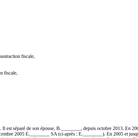
straction fiscale,
n fiscale,
Il est séparé de son épouse, B.________, depuis octobre 2013. En 2005, 
cembre 2005 E.________ SA (ci-après : E.________). En 2005 et jusqu