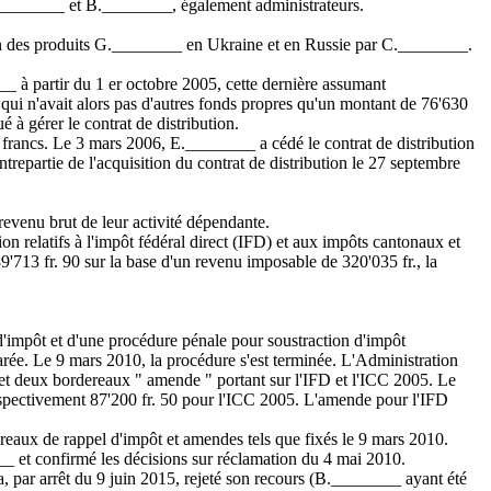
F.________ et B.________, également administrateurs.
ion des produits G.________ en Ukraine et en Russie par C.________.
 à partir du 1 er octobre 2005, cette dernière assumant
qui n'avait alors pas d'autres fonds propres qu'un montant de 76'630
ué à gérer le contrat de distribution.
francs. Le 3 mars 2006, E.________ a cédé le contrat de distribution
artie de l'acquisition du contrat de distribution le 27 septembre
revenu brut de leur activité dépendante.
on relatifs à l'impôt fédéral direct (IFD) et aux impôts cantonaux et
'713 fr. 90 sur la base d'un revenu imposable de 320'035 fr., la
impôt et d'une procédure pénale pour soustraction d'impôt
arée. Le 9 mars 2010, la procédure s'est terminée. L'Administration
et deux bordereaux " amende " portant sur l'IFD et l'ICC 2005. Le
 respectivement 87'200 fr. 50 pour l'ICC 2005. L'amende pour l'IFD
eaux de rappel d'impôt et amendes tels que fixés le 9 mars 2010.
_ et confirmé les décisions sur réclamation du 4 mai 2010.
, par arrêt du 9 juin 2015, rejeté son recours (B.________ ayant été