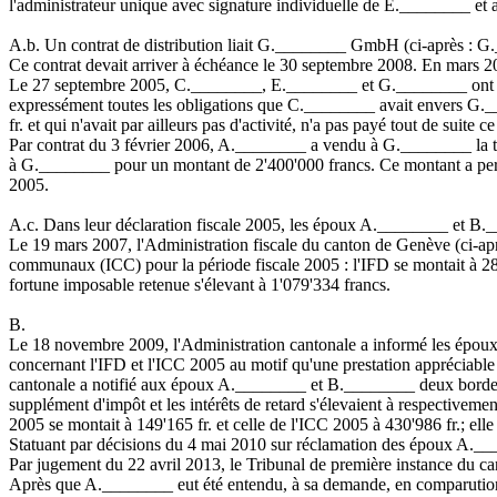
l'administrateur unique avec signature individuelle de E.________ et
A.b. Un contrat de distribution liait G.________ GmbH (ci-après : G
Ce contrat devait arriver à échéance le 30 septembre 2008. En mars 
Le 27 septembre 2005, C.________, E.________ et G.________ ont sign
expressément toutes les obligations que C.________ avait envers G.___
fr. et qui n'avait par ailleurs pas d'activité, n'a pas payé tout de suite
Par contrat du 3 février 2006, A.________ a vendu à G.________ la to
à G.________ pour un montant de 2'400'000 francs. Ce montant a perm
2005.
A.c. Dans leur déclaration fiscale 2005, les époux A.________ et B.___
Le 19 mars 2007, l'Administration fiscale du canton de Genève (ci-après
communaux (ICC) pour la période fiscale 2005 : l'IFD se montait à 28'4
fortune imposable retenue s'élevant à 1'079'334 francs.
B.
Le 18 novembre 2009, l'Administration cantonale a informé les époux
concernant l'IFD et l'ICC 2005 au motif qu'une prestation appréciable 
cantonale a notifié aux époux A.________ et B.________ deux borderea
supplément d'impôt et les intérêts de retard s'élevaient à respectivem
2005 se montait à 149'165 fr. et celle de l'ICC 2005 à 430'986 fr.; elle 
Statuant par décisions du 4 mai 2010 sur réclamation des époux A.___
Par jugement du 22 avril 2013, le Tribunal de première instance du c
Après que A.________ eut été entendu, à sa demande, en comparution pe