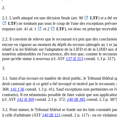
2.
2.1. L'arrêt attaqué est une décision finale (art. 90
LTF
) et a été r
LTF
) ne tombant pas sous le coup de l'une des exceptions prévues 
requises (art. 41 al. 1
et 2
LTF
), est donc en principe recevable
2.2. Il convient de relever que le recourant n'a pris que des conclusion
encore en vigueur au moment du dépôt du recours (abrogée au 1 er j
relatif à la loi fédérale sur l'adaptation de la LIFD et de la LHID au
toutefois admissibles en l'occurrence, dès lors que, comme le recourant 
pour qu'elle statue à nouveau (cf. ATF
137 II 313
consid. 1.3 p. 317).
3.
3.1. Saisi d'un recours en matière de droit public, le Tribunal fédéral ap
droit cantonal que si ce grief a été invoqué et motivé par le recourant, (
368;
141 I 36
consid. 1.3 p. 41). Sauf exceptions non pertinentes en l'
contrario). Il est néanmoins possible de faire valoir que son applicatio
(cf. ATF
142 II 369
consid. 2.1 p. 372;
140 III 385
consid. 2.3 p. 387)
3.2. Pour statuer, le Tribunal fédéral se fonde sur les faits constatés pa
à celle d'arbitraire (ATF
140 III 115
consid. 2 p. 117) - ou en violation