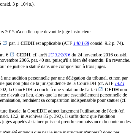
onsid. 3 p. 104 s.).
rs 2015 n'a eu lieu que devant le juge instructeur.
 6
par. 1
CEDH
est applicable (ATF
140 I 68
consid. 9.2 p. 74).
art. 6
CEDH
, cf. arrêt
2C 32/2016
du 24 novembre 2016 consid.
3 novembre 2006, par. 40 ss), puisqu'il a bien été entendu. En revanche,
Cour de justice a statué dans une composition à trois juges.
édé à une audition personnelle par une délégation du tribunal, et non par
coule pas non plus de la jurisprudence de la CourEDH (cf. ATF
142 I
2002, la CourEDH a conclu à une violation de l'art. 6
CEDH
non
nce n'avait eu lieu, alors que la nature essentiellement personnelle de
demnisation, rendaient sa comparution indispensable pour statuer (cf.
ture fiscale, la CourEDH admet largement l'utilisation de l'écrit (cf.
d. 12.2, in Archives 85 p. 392). Il suffit donc que l'audition
res juges appelés à statuer puissent prendre connaissance du contenu des
ant n'ait été entendu que par le juge instructeur n'apparaît donc pas