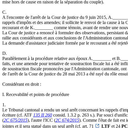
mise hors de cause en raison de la séparation du couple).
C.
A l'encontre de l'arrêt de la Cour de justice du 9 juin 2015, A.________
rappels d'impôts et des amendes; il sollicite le renvoi de la cause à 
recourant et de K.________ comme témoin, avant de rendre une nouvel
La Cour de justice a renoncé à formuler des observations, persistant d
rallie aux considérants et aux conclusions de l'Administration cantonal
La demande d'assistance judiciaire formée par le recourant a été reje
D.
Parallèlement à la procédure relative aux époux A.________ et B.____
faits, et une amende pour tentative de soustraction fiscale lui a été 
de soustraction fiscale prononcées par l'Administration cantonale, ont 
de l'arrêt de la Cour de justice du 28 mai 2013 a été rayé du rôle ensui
Considérant en droit :
I. Recevabilité et points de procédure
1.
Le Tribunal cantonal a rendu un seul arrêt concernant les rappels d'i
écriture (cf. ATF
135 II 260
consid. 1.3.2 p. 263 s.). Par souci d'unifi
(
2C 675/2015
), l'autre l'ICC (
2C 674/2015
). Comme l'état de fait est
jointes et il sera statué dans un seul arrêt (cf. art. 71
LTF
et 24
PC