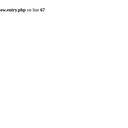
how.entry.php
on line
67