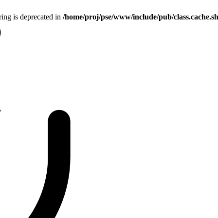
tring is deprecated in
/home/proj/pse/www/include/pub/class.cache.s