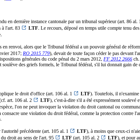
endu en dernière instance cantonale par un tribunal supérieur (art. 86 al. 
à l'art. 83
LTF
. Le recours, déposé en temps utile compte tenu des fé
.
s en renvoi, alors que le Tribunal fédéral a un pouvoir général de réform
anvier 2017;
RO 2015 779
), devait de toute façon céder le pas devant l'a
x dispositions générales du code pénal du 2 mars 2012,
FF 2012 2666
ch. 
soulève des griefs formels, le Tribunal fédéral, s'il lui donnait gain de 
plique le droit d'office (art. 106 al. 1
LTF
). Toutefois, il n'examine
cf. art. 106 al. 2
LTF
), c'est-à-dire s'il a été expressément soulevé
espèce, l'on ne peut invoquer la violation du droit cantonal ou communal
n consacre une violation du droit fédéral, comme la protection contre l'ar
.
r l'autorité précédente (art. 105 al. 1
LTF
), à moins que ceux-ci n'ai
 du droit au sens de l'art. 95
LTF
(art. 105 al. 2
LTF
), et pour a