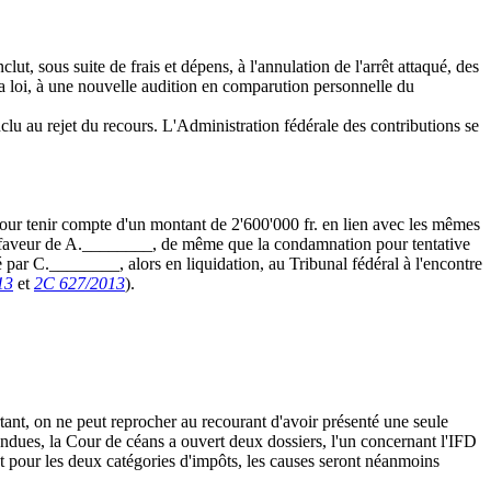
ut, sous suite de frais et dépens, à l'annulation de l'arrêt attaqué, des
la loi, à une nouvelle audition en comparution personnelle du
clu au rejet du recours. L'Administration fédérale des contributions se
our tenir compte d'un montant de 2'600'000 fr. en lien avec les mêmes
té en faveur de A.________, de même que la condamnation pour tentative
é par C.________, alors en liquidation, au Tribunal fédéral à l'encontre
13
et
2C 627/2013
).
ant, on ne peut reprocher au recourant d'avoir présenté une seule
rendues, la Cour de céans a ouvert deux dossiers, l'un concernant l'IFD
ent pour les deux catégories d'impôts, les causes seront néanmoins