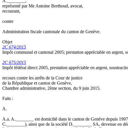
A.________,
représenté par Me Antoine Berthoud, avocat,
recourant,
contre
Administration fiscale cantonale du canton de Genève.
Objet
2C 674/2015
Impôt communal et cantonal 2005; prestation appréciable en argent, sou
2C 675/2015
Impôt fédéral direct 2005, prestation appréciable en argent, soustractio
recours contre les arrêts de la Cour de justice
de la République et canton de Genève,
Chambre administrative, 2ème section, du 9 juin 2015.
Faits :
A.
A.a. A.________ est domicilié dans le canton de Genève depuis 1997. 
C.________), ainsi que de la société D.________ SA, devenue en dé