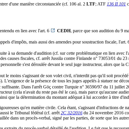
ntrer d'une manière circonstanciée (cf. 106 al. 2
LTF
; ATF
136 II 101
c
entendu en lien avec l'art. 6
CEDH
, parce que son audition du 9 ma
pels d'impôts, mais aussi des amendes pour soustraction fiscale, l'art.
 suite à sa demande d'audition (cf. sur cette problématique en lien avec l'
 des causes fiscales, cf. arrêt Jussila contre Finlande n° 73053/01 du 2
personnelle s'est déroulée devant le seul juge instructeur, alors que la 
tout le moins s'agissant de son volet civil, n'interdit pas qu'il soit proc
4). L'exigence de la présence de tous les juges appelés à statuer ne dé
c suffisante. Dans l'arrêt Göç contre Turquie n° 36590/97 du 11 juillet 
ructeur (cela n'avait du reste pas été le cas), mais parce qu'aucune audie
nsi que la détermination du montant adéquat à lui accorder à titre d'in
goureuses qu'en matière civile. Cela étant, s'agissant d'infractions de na
aussi le Tribunal fédéral (cf. arrêt
2C 32/2016
du 24 novembre 2016 consi
taillée dans un procès-verbal, signé par les parties, de sorte que les aut
ges extraits du procès-verbal détaillé de l'audition. Le fait que le recour