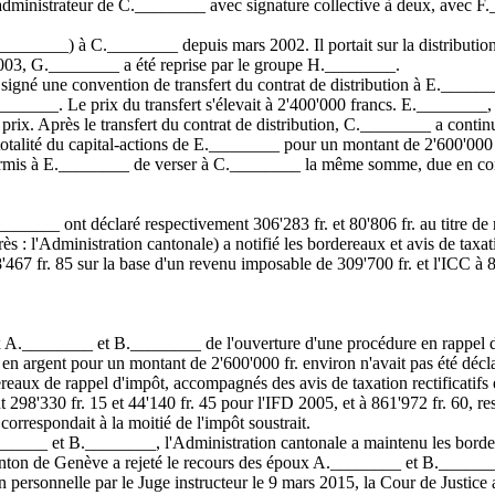
 administrateur de C.________ avec signature collective à deux, avec 
.________) à C.________ depuis mars 2002. Il portait sur la distribut
2003, G.________ a été reprise par le groupe H.________.
é une convention de transfert du contrat de distribution à E.________
_____. Le prix du transfert s'élevait à 2'400'000 francs. E.________, 
 ce prix. Après le transfert du contrat de distribution, C.________ a contin
talité du capital-actions de E.________ pour un montant de 2'600'000 
is à E.________ de verser à C.________ la même somme, due en contrep
_____ ont déclaré respectivement 306'283 fr. et 80'806 fr. au titre de 
 : l'Administration cantonale) a notifié les bordereaux et avis de taxati
67 fr. 85 sur la base d'un revenu imposable de 309'700 fr. et l'ICC à 89
 A.________ et B.________ de l'ouverture d'une procédure en rappel d'
en argent pour un montant de 2'600'000 fr. environ n'avait pas été décl
ux de rappel d'impôt, accompagnés des avis de taxation rectificatifs 
ent 298'330 fr. 15 et 44'140 fr. 45 pour l'IFD 2005, et à 861'972 fr. 60,
correspondait à la moitié de l'impôt soustrait.
_____ et B.________, l'Administration cantonale a maintenu les border
anton de Genève a rejeté le recours des époux A.________ et B._______
rsonnelle par le Juge instructeur le 9 mars 2015, la Cour de Justice a