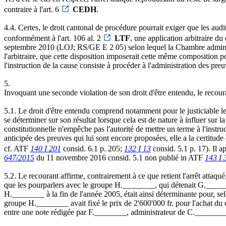
contraire à l'art. 6
CEDH
.
4.4. Certes, le droit cantonal de procédure pourrait exiger que les audi
conformément à l'art. 106 al. 2
LTF
, une application arbitraire du 
septembre 2010 (LOJ; RS/GE E 2 05) selon lequel la Chambre administra
l'arbitraire, que cette disposition imposerait cette même composition p
l'instruction de la cause consiste à procéder à l'administration des preuve
5.
Invoquant une seconde violation de son droit d'être entendu, le reco
5.1. Le droit d'être entendu comprend notamment pour le justiciable le d
se déterminer sur son résultat lorsque cela est de nature à influer sur 
constitutionnelle n'empêche pas l'autorité de mettre un terme à l'instr
anticipée des preuves qui lui sont encore proposées, elle a la certitud
cf. ATF
140 I 201
consid. 6.1 p. 205;
132 I 13
consid. 5.1 p. 17). Il a
647/2015
du 11 novembre 2016 consid. 5.1 non publié in ATF
143 I 
5.2. Le recourant affirme, contrairement à ce que retient l'arrêt atta
que les pourparlers avec le groupe H.________, qui détenait G._______
H.________ à la fin de l'année 2005, était ainsi déterminante pour, selo
groupe H.________ avait fixé le prix de 2'600'000 fr. pour l'achat du c
entre une note rédigée par F.________, administrateur de C.________,