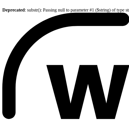
Deprecated
: substr(): Passing null to parameter #1 ($string) of type s