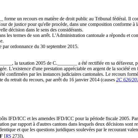
 forme un recours en matière de droit public au Tribunal fédéral. Il concl
la Cour de justice pour qu'elle procède, dans une composition conforme à 
le décision dans le sens des considérants.
ans les termes de son arrêt. L'Administration cantonale a répondu et con
e.
tée par ordonnance du 30 septembre 2015.
____, la taxation 2005 de C.________ a été rectifiée en sa défaveur, p
infligée. L'existence d'une prestation appréciable en argent de la socié
été confirmées par les instances judiciaires cantonales. Le recours form
te du retrait du recours, par arrêt du 16 janvier 2014 (causes
2C 626/20
mpôts IFD/ICC et les amendes IFD/ICC pour la période fiscale 2005. Part
cation par rapport à d'autres cantons dans lesquels deux décisions sont 
 identique et que les questions juridiques soulevées par le recourant val
F
[
RS
273]).