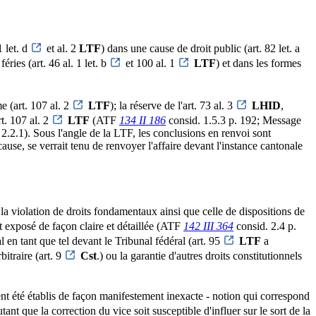
1 let. d
et al. 2
LTF
) dans une cause de droit public (art. 82 let. a
ries (art. 46 al. 1 let. b
et 100 al. 1
LTF
) et dans les formes
e (art. 107 al. 2
LTF
); la réserve de l'art. 73 al. 3
LHID
,
rt. 107 al. 2
LTF
(ATF
134 II 186
consid. 1.5.3 p. 192; Message
2.2.1). Sous l'angle de la LTF, les conclusions en renvoi sont
cause, se verrait tenu de renvoyer l'affaire devant l'instance cantonale
 la violation de droits fondamentaux ainsi que celle de dispositions de
 et exposé de façon claire et détaillée (ATF
142 III 364
consid. 2.4 p.
 en tant que tel devant le Tribunal fédéral (art. 95
LTF
a
bitraire (art. 9
Cst
.) ou la garantie d'autres droits constitutionnels
ent été établis de façon manifestement inexacte - notion qui correspond
utant que la correction du vice soit susceptible d'influer sur le sort de la