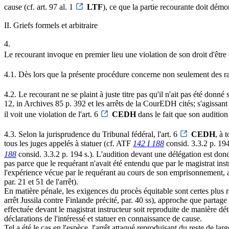
cause (cf. art. 97 al. 1
LTF
), ce que la partie recourante doit démo
II. Griefs formels et arbitraire
4.
Le recourant invoque en premier lieu une violation de son droit d'être 
4.1. Dès lors que la présente procédure concerne non seulement des rap
4.2. Le recourant ne se plaint à juste titre pas qu'il n'ait pas été donné
12, in Archives 85 p. 392 et les arrêts de la CourEDH cités; s'agissant
il voit une violation de l'art. 6
CEDH
dans le fait que son audition 
4.3. Selon la jurisprudence du Tribunal fédéral, l'art. 6
CEDH
, à 
tous les juges appelés à statuer (cf. ATF
142 I 188
consid. 3.3.2 p. 19
188
consid. 3.3.2 p. 194 s.). L'audition devant une délégation est don
pas parce que le requérant n'avait été entendu que par le magistrat inst
l'expérience vécue par le requérant au cours de son emprisonnement, ai
par. 21 et 51 de l'arrêt).
En matière pénale, les exigences du procès équitable sont certes plus ri
arrêt Jussila contre Finlande précité, par. 40 ss), approche que partage 
effectuée devant le magistrat instructeur soit reproduite de manière dé
déclarations de l'intéressé et statuer en connaissance de cause.
Tel a été le cas en l'espèce, l'arrêt attaqué reproduisant du reste de lar