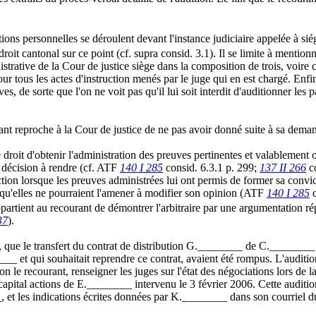
tions personnelles se déroulent devant l'instance judiciaire appelée à sié
droit cantonal sur ce point (cf. supra consid. 3.1). Il se limite à mentionn
tive de la Cour de justice siège dans la composition de trois, voire ci
our tous les actes d'instruction menés par le juge qui en est chargé. Enf
s, de sorte que l'on ne voit pas qu'il lui soit interdit d'auditionner les pa
urant reproche à la Cour de justice de ne pas avoir donné suite à sa d
roit d'obtenir l'administration des preuves pertinentes et valablement off
la décision à rendre (cf. ATF
140 I 285
consid. 6.3.1 p. 299;
137 II 266
co
uction lorsque les preuves administrées lui ont permis de former sa convi
e qu'elles ne pourraient l'amener à modifier son opinion (ATF
140 I 285
c
ppartient au recourant de démontrer l'arbitraire par une argumentation r
37
).
qué, que le transfert du contrat de distribution G.________ de C._______
_ et qui souhaitait reprendre ce contrat, avaient été rompus. L'auditio
n le recourant, renseigner les juges sur l'état des négociations lors de 
apital actions de E.________ intervenu le 3 février 2006. Cette audition 
 et les indications écrites données par K.________ dans son courriel 