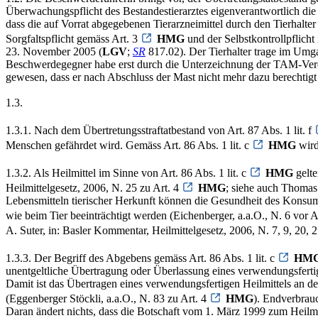
Überwachungspflicht des Bestandestierarztes eigenverantwortlich die 
dass die auf Vorrat abgegebenen Tierarzneimittel durch den Tierhalt
Sorgfaltspflicht gemäss Art. 3
HMG
und der Selbstkontrollpflicht
23. November 2005 (
LGV
;
SR
817.02). Der Tierhalter trage im Umga
Beschwerdegegner habe erst durch die Unterzeichnung der TAM-Verein
gewesen, dass er nach Abschluss der Mast nicht mehr dazu berechtigt
1.3.
1.3.1. Nach dem Übertretungsstraftatbestand von Art. 87 Abs. 1 lit. f
Menschen gefährdet wird. Gemäss Art. 86 Abs. 1 lit. c
HMG
wird 
1.3.2. Als Heilmittel im Sinne von Art. 86 Abs. 1 lit. c
HMG
gelte
Heilmittelgesetz, 2006, N. 25 zu Art. 4
HMG
; siehe auch Thomas
Lebensmitteln tierischer Herkunft können die Gesundheit des Konsu
wie beim Tier beeinträchtigt werden (Eichenberger, a.a.O., N. 6 vor A
A. Suter, in: Basler Kommentar, Heilmittelgesetz, 2006, N. 7, 9, 20, 
1.3.3. Der Begriff des Abgebens gemäss Art. 86 Abs. 1 lit. c
HM
unentgeltliche Übertragung oder Überlassung eines verwendungsferti
Damit ist das Übertragen eines verwendungsfertigen Heilmittels an de
(Eggenberger Stöckli, a.a.O., N. 83 zu Art. 4
HMG
). Endverbrauch
Daran ändert nichts, dass die Botschaft vom 1. März 1999 zum Heilmi