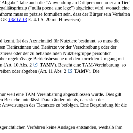
 "Abgabe" falle auch die "Anwendung an Drittpersonen oder am Tier"
galitätsprinzip ("nulla poena sine lege") abgeleitet wird, wonach eine
rafnorm muss so präzise formuliert sein, dass der Bürger sein Verhalten
 (BGE
138 IV 13
E. 4.1 S. 20 mit Hinweisen).
 kennt. Ist das Arzneimittel für Nutztiere bestimmt, so muss die
n Tierärztinnen und Tierärzte vor der Verschreibung oder der
ztieres oder der zu behandelnden Nutztiergruppe persönlich
ng über regelmässige Betriebsbesuche und den korrekten Umgang mit
en (Art. 10 Abs. 2
TAMV
). Besteht eine TAM-Vereinbarung, so
chreiben oder abgeben (Art. 11 Abs. 2
TAMV
). Die
 nur weil eine TAM-Vereinbarung abgeschlossen wurde. Dies gilt
 Besuche unterlässt. Daran ändert nichts, dass sich der
ie Anweisungen des Tierarztes zu befolgen. Eine Begründung für die
gerichtlichen Verfahren keine Auslagen entstanden, weshalb ihm