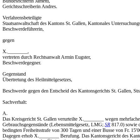
Bundesrichterin Jametti,
Gerichtsschreiberin Andres.
Verfahrensbeteiligte
Staatsanwaltschaft des Kantons St. Gallen, Kantonales Untersuchungs
Beschwerdeführerin,
gegen
X.________,
vertreten durch Rechtsanwalt Armin Eugster,
Beschwerdegegner.
Gegenstand
Übertretung des Heilmittelgesetzes,
Beschwerde gegen den Entscheid des Kantonsgerichts St. Gallen, St
Sachverhalt:
A.
Das Kreisgericht St. Gallen verurteilte X.________ wegen mehrfache
Gebrauchsgegenstände (Lebensmittelgesetz, LMG;
SR
817.0) sowie 
bedingten Freiheitsstrafe von 300 Tagen und einer Busse von Fr. 15'0
Dagegen erhob X.________ Berufung. Das Kantonsgericht des Kantons