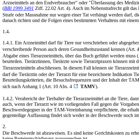
Arzneimittels an den Endverbraucher" oder "Überlassung des Medizi
(
BBl 1999 3491
Ziff. 22.02 Art. 4). Auch im Nebenstrafrecht gilt das
Strafe oder Massnahme nur wegen einer Tat verhängt werden darf, die 
danach richten und die Folgen eines bestimmten Verhaltens mit ei
1.4.
1.4.1. Ein Arzneimittel darf für Tiere nur verschrieben oder abgegebe
verschreibende Person auch deren Gesundheitszustand kennen (Art. 
Abgabe eines Tierarzneimittels, über das Buch geführt werden muss 
beurteilen. Tierärztinnen, Tierärzte sowie Tierarztpraxen können mit
Tierarzneimitteln abschliessen. In diesem Fall können sie Tierarzne
darf die Tierärztin oder der Tierarzt für eine bezeichnete Indikation 
Beurteilungskriterien, die Besuchsfrequenzen und der Inhalt der TA
sich nach Anhang 1 (Art. 10 Abs. 4
TAMV
).
1.4.2. Verabreicht der Tierhalter die Tierarzneimittel an die Tiere, da
auch, wenn der Tierarzt wie im vorliegenden Fall gegen die Vorgaben 
Beschwerdegegner in der TAM-Vereinbarung verpflichtete, die erhalte
gegenteilige Auffassung findet sich weder in der Beschwerde noch im e
2.
Die Beschwerde ist abzuweisen. Es sind keine Gerichtskosten zu erh
keine Parteientschädigung zuzusprechen ist.