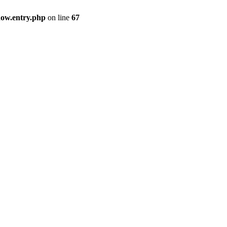
how.entry.php
on line
67