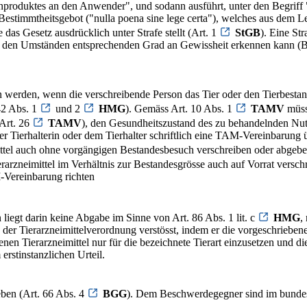
nproduktes an den Anwender", und sodann ausführt, unter den Begriff
 Bestimmtheitsgebot ("nulla poena sine lege certa"), welches aus dem Le
das Gesetz ausdrücklich unter Strafe stellt (Art. 1
StGB
). Eine St
nem den Umständen entsprechenden Grad an Gewissheit erkennen kann
n werden, wenn die verschreibende Person das Tier oder den Tierbestand
42 Abs. 1
und 2
HMG
). Gemäss Art. 10 Abs. 1
TAMV
müsse
(Art. 26
TAMV
), den Gesundheitszustand des zu behandelnden Nut
 der Tierhalterin oder dem Tierhalter schriftlich eine TAM-Vereinbaru
imittel auch ohne vorgängigen Bestandesbesuch verschreiben oder abgeb
Tierarzneimittel im Verhältnis zur Bestandesgrösse auch auf Vorrat vers
M-Vereinbarung richten
nn liegt darin keine Abgabe im Sinne von Art. 86 Abs. 1 lit. c
HMG
,
der Tierarzneimittelverordnung verstösst, indem er die vorgeschriebenen
nen Tierarzneimittel nur für die bezeichnete Tierart einzusetzen und d
rstinstanzlichen Urteil.
eben (Art. 66 Abs. 4
BGG
). Dem Beschwerdegegner sind im bundes