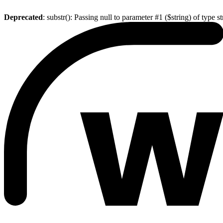
Deprecated
: substr(): Passing null to parameter #1 ($string) of type s