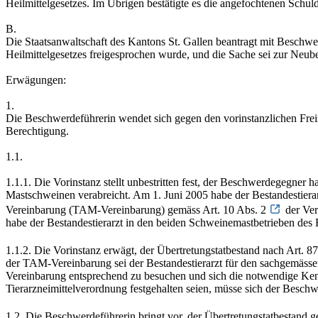
Heilmittelgesetzes. Im Übrigen bestätigte es die angefochtenen Schuld
B.
Die Staatsanwaltschaft des Kantons St. Gallen beantragt mit Beschwe
Heilmittelgesetzes freigesprochen wurde, und die Sache sei zur Neub
Erwägungen:
1.
Die Beschwerdeführerin wendet sich gegen den vorinstanzlichen Fre
Berechtigung.
1.1.
1.1.1. Die Vorinstanz stellt unbestritten fest, der Beschwerdegegne
Mastschweinen verabreicht. Am 1. Juni 2005 habe der Bestandestiera
Vereinbarung (TAM-Vereinbarung) gemäss Art. 10 Abs. 2
der Ve
habe der Bestandestierarzt in den beiden Schweinemastbetrieben des
1.1.2. Die Vorinstanz erwägt, der Übertretungstatbestand nach Art. 87 
der TAM-Vereinbarung sei der Bestandestierarzt für den sachgemäss
Vereinbarung entsprechend zu besuchen und sich die notwendige Kenn
Tierarzneimittelverordnung festgehalten seien, müsse sich der Besch
1.2. Die Beschwerdeführerin bringt vor, der Übertretungstatbestand ge