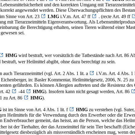
Lebensmittelsicherheit und den korrekten Umgang mit Tierarzneimitteln
er korrekt angewendet werden. Diese Überwachungspflichten des Bestand
 im Sinne von Art. 23
LMG
i.V.m. Art. 47 ff
. (recte Art. 49 ff
ng mit Tierarzneimitteln Eigenverantwortung. Als Lebensmittelproduzen
barung die Berechtigung erhalten, seinen Tieren während einer Mastpe
 gewesen sei.
HMG
wird bestraft, wer vorsätzlich die Tatbestände nach Art. 86 A
bestraft, wer Heilmittel abgibt, ohne dazu berechtigt zu sein.
n auch Tierarzneimittel (vgl. Art. 2 Abs. 1 lit. a
i.V.m. Art. 4 Abs. 1 l
 Eichenberger, in: Basler Kommentar, Heilmittelgesetz, 2006, N. 25 zu
menten gefährden. Es können Allergien auftreten und die Resistenz 
rt. 42
-44
HMG
). Insofern kann nicht gesagt werden, Art. 86
21 zu Art. 86
HMG
).
G
ist im Sinne von Art. 4 Abs. 1 lit. f
HMG
zu verstehen (vgl. Suter,
gen Heilmittels für die Verwendung durch den Erwerber oder die Erwer
n Endverbraucher gemeint, das heisst, an die Person, welche das Heilmi
er ist der Tierhalter, der das Arzneimittel für sein Tier beschafft (Eich
ttelgesetz diesbezüglich als missverständlich erscheinen mag, wenn de