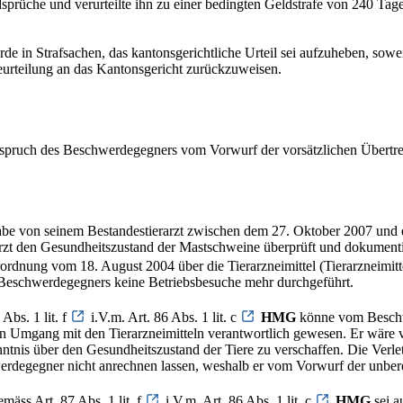
sprüche und verurteilte ihn zu einer bedingten Geldstrafe von 240 Tages
rde in Strafsachen, das kantonsgerichtliche Urteil sei aufzuheben, so
eurteilung an das Kantonsgericht zurückzuweisen.
ispruch des Beschwerdegegners vom Vorwurf der vorsätzlichen Übertre
r habe von seinem Bestandestierarzt zwischen dem 27. Oktober 2007 un
rzt den Gesundheitszustand der Mastschweine überprüft und dokumentie
rordnung vom 18. August 2004 über die Tierarzneimittel (Tierarzneimit
 Beschwerdegegners keine Betriebsbesuche mehr durchgeführt.
Abs. 1 lit. f
i.V.m. Art. 86 Abs. 1 lit. c
HMG
könne vom Beschwe
en Umgang mit den Tierarzneimitteln verantwortlich gewesen. Er wäre 
tnis über den Gesundheitszustand der Tiere zu verschaffen. Die Verle
werdegegner nicht anrechnen lassen, weshalb er vom Vorwurf der unbere
mäss Art. 87 Abs. 1 lit. f
i.V.m. Art. 86 Abs. 1 lit. c
HMG
sei a