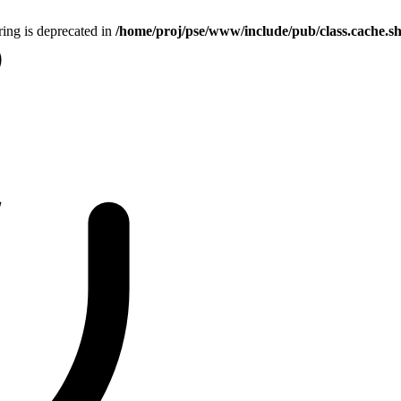
tring is deprecated in
/home/proj/pse/www/include/pub/class.cache.s