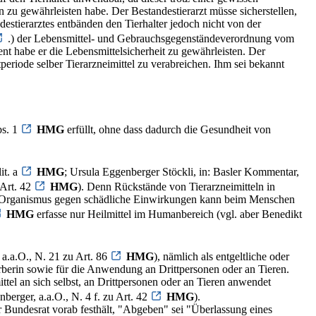
 zu gewährleisten habe. Der Bestandestierarzt müsse sicherstellen,
estierarztes entbänden den Tierhalter jedoch nicht von der
.) der Lebensmittel- und Gebrauchsgegenständeverordnung vom
t habe er die Lebensmittelsicherheit zu gewährleisten. Der
riode selber Tierarzneimittel zu verabreichen. Ihm sei bekannt
bs. 1
HMG
erfüllt, ohne dass dadurch die Gesundheit von
it. a
HMG
; Ursula Eggenberger Stöckli, in: Basler Kommentar,
 Art. 42
HMG
). Denn Rückstände von Tierarzneimitteln in
des Organismus gegen schädliche Einwirkungen kann beim Menschen
HMG
erfasse nur Heilmittel im Humanbereich (vgl. aber Benedikt
 a.a.O., N. 21 zu Art. 86
HMG
), nämlich als entgeltliche oder
berin sowie für die Anwendung an Drittpersonen oder an Tieren.
ttel an sich selbst, an Drittpersonen oder an Tieren anwendet
enberger, a.a.O., N. 4 f. zu Art. 42
HMG
).
r Bundesrat vorab festhält, "Abgeben" sei "Überlassung eines