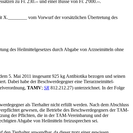
sätzen zu Fr. 230.-- und einer Busse von Fr. 2'000.--.
weit X.________ vom Vorwurf der vorsätzlichen Übertretung des
tung des Heilmittelgesetzes durch Abgabe von Arzneimitteln ohne
d dem 5. Mai 2011 insgesamt 925 kg Antibiotika bezogen und seinen
rt. Dabei habe der Beschwerdegegner eine Tierarzneimittel-
telverordnung,
TAMV
;
SR
812.212.27) unterzeichnet. In der Folge
rdegegner als Tierhalter nicht erfüllt werden. Nach dem Abschluss
verpflichtet gewesen, die Betriebe des Beschwerdegegners der TAM-
tzung der Pflichten, die in der TAM-Vereinbarung und der
chtigten Abgabe von Heilmitteln freizusprechen sei.
uf den Tierhalter anwendbar, da dieser trotz einer gewissen