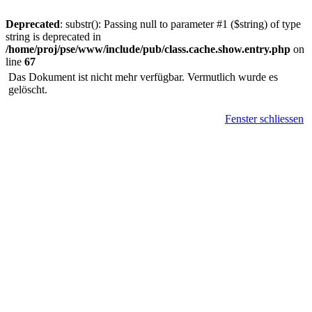
Deprecated
: substr(): Passing null to parameter #1 ($string) of type
string is deprecated in
/home/proj/pse/www/include/pub/class.cache.show.entry.php
on
line
67
Das Dokument ist nicht mehr verfügbar. Vermutlich wurde es
gelöscht.
Fenster schliessen