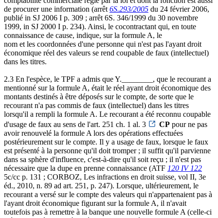
comptabilité commerciale régie par la loi et dont la fonction est aussi
de procurer une information (arrêt
6S.293/2005
du 24 février 2006,
publié in SJ 2006 I p. 309 ; arrêt 6S. 346/1999 du 30 novembre
1999, in SJ 2000 I p. 234). Ainsi, le cocontractant qui, en toute
connaissance de cause, indique, sur la formule A, le
nom et les coordonnées d'une personne qui n'est pas l'ayant droit
économique réel des valeurs se rend coupable de faux (intellectuel)
dans les titres.
2.3 En l'espèce, le TPF a admis que Y.________, que le recourant a
mentionné sur la formule A, était le réel ayant droit économique des
montants destinés à être déposés sur le compte, de sorte que le
recourant n'a pas commis de faux (intellectuel) dans les titres
lorsqu'il a rempli la formule A. Le recourant a été reconnu coupable
d'usage de faux au sens de l'art. 251 ch. 1 al. 3
CP
pour ne pas
avoir renouvelé la formule A lors des opérations effectuées
postérieurement sur le compte. Il y a usage de faux, lorsque le faux
est présenté à la personne qu'il doit tromper ; il suffit qu'il parvienne
dans sa sphère d'influence, c'est-à-dire qu'il soit reçu ; il n'est pas
nécessaire que la dupe en prenne connaissance (ATF
120 IV 122
5c/cc p. 131 ; CORBOZ, Les infractions en droit suisse, vol II, 3e
éd., 2010, n. 89 ad art. 251, p. 247). Lorsque, ultérieurement, le
recourant a versé sur le compte des valeurs qui n'appartenaient pas à
l'ayant droit économique figurant sur la formule A, il n'avait
toutefois pas à remettre à la banque une nouvelle formule A (celle-ci