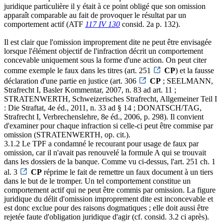
juridique particulière il y était à ce point obligé que son omission
apparaît comparable au fait de provoquer le résultat par un
comportement actif (ATF
117 IV 130
consid. 2a p. 132).
Il est clair que l'omission improprement dite ne peut être envisagée
lorsque l'élément objectif de l'infraction décrit un comportement
concevable uniquement sous la forme d'une action. On peut citer
comme exemple le faux dans les titres (art. 251
CP
) et la fausse
déclaration d'une partie en justice (art. 306
CP
; SEELMANN,
Strafrecht I, Basler Kommentar, 2007, n. 83 ad art. 11 ;
STRATENWERTH, Schweizerisches Strafrecht, Allgemeiner Teil I
: Die Straftat, 4e éd., 2011, n. 33 ad § 14 ; DONATSCH/TAG,
Strafrecht I, Verbrechenslehre, 8e éd., 2006, p. 298). Il convient
d'examiner pour chaque infraction si celle-ci peut être commise par
omission (STRATENWERTH, op. cit.).
3.1.2 Le TPF a condamné le recourant pour usage de faux par
omission, car il n'avait pas renouvelé la formule A qui se trouvait
dans les dossiers de la banque. Comme vu ci-dessus, l'art. 251 ch. 1
al. 3
CP
réprime le fait de remettre un faux document à un tiers
dans le but de le tromper. Un tel comportement constitue un
comportement actif qui ne peut être commis par omission. La figure
juridique du délit d'omission improprement dite est inconcevable et
est donc exclue pour des raisons dogmatiques ; elle doit aussi être
rejetée faute d'obligation juridique d'agir (cf. consid. 3.2 ci après).