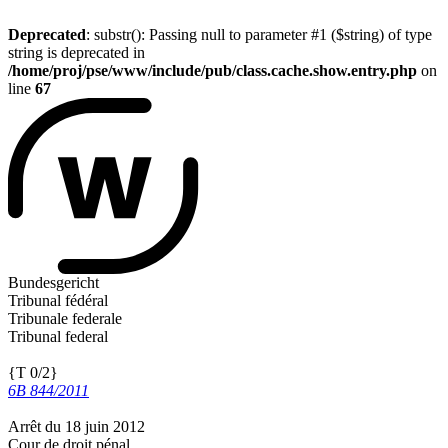
Deprecated
: substr(): Passing null to parameter #1 ($string) of type
string is deprecated in
/home/proj/pse/www/include/pub/class.cache.show.entry.php
on
line
67
Bundesgericht
Tribunal fédéral
Tribunale federale
Tribunal federal
{T 0/2}
6B 844/2011
Arrêt du 18 juin 2012
Cour de droit pénal