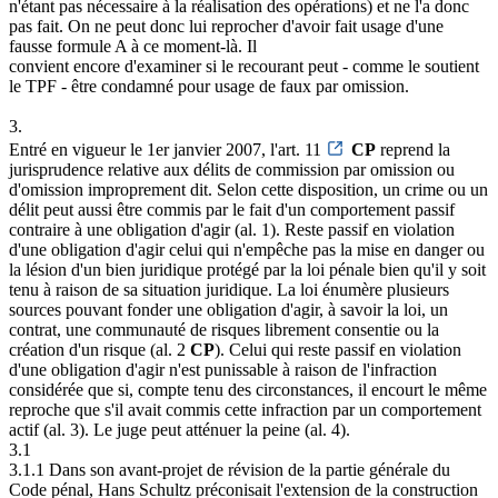
n'étant pas nécessaire à la réalisation des opérations) et ne l'a donc
pas fait. On ne peut donc lui reprocher d'avoir fait usage d'une
fausse formule A à ce moment-là. Il
convient encore d'examiner si le recourant peut - comme le soutient
le TPF - être condamné pour usage de faux par omission.
3.
Entré en vigueur le 1er janvier 2007, l'art. 11
CP
reprend la
jurisprudence relative aux délits de commission par omission ou
d'omission improprement dit. Selon cette disposition, un crime ou un
délit peut aussi être commis par le fait d'un comportement passif
contraire à une obligation d'agir (al. 1). Reste passif en violation
d'une obligation d'agir celui qui n'empêche pas la mise en danger ou
la lésion d'un bien juridique protégé par la loi pénale bien qu'il y soit
tenu à raison de sa situation juridique. La loi énumère plusieurs
sources pouvant fonder une obligation d'agir, à savoir la loi, un
contrat, une communauté de risques librement consentie ou la
création d'un risque (al. 2
CP
). Celui qui reste passif en violation
d'une obligation d'agir n'est punissable à raison de l'infraction
considérée que si, compte tenu des circonstances, il encourt le même
reproche que s'il avait commis cette infraction par un comportement
actif (al. 3). Le juge peut atténuer la peine (al. 4).
3.1
3.1.1 Dans son avant-projet de révision de la partie générale du
Code pénal, Hans Schultz préconisait l'extension de la construction