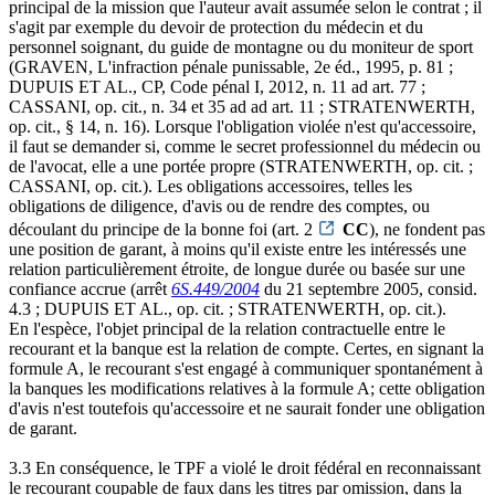
principal de la mission que l'auteur avait assumée selon le contrat ; il
s'agit par exemple du devoir de protection du médecin et du
personnel soignant, du guide de montagne ou du moniteur de sport
(GRAVEN, L'infraction pénale punissable, 2e éd., 1995, p. 81 ;
DUPUIS ET AL., CP, Code pénal I, 2012, n. 11 ad art. 77 ;
CASSANI, op. cit., n. 34 et 35 ad ad art. 11 ; STRATENWERTH,
op. cit., § 14, n. 16). Lorsque l'obligation violée n'est qu'accessoire,
il faut se demander si, comme le secret professionnel du médecin ou
de l'avocat, elle a une portée propre (STRATENWERTH, op. cit. ;
CASSANI, op. cit.). Les obligations accessoires, telles les
obligations de diligence, d'avis ou de rendre des comptes, ou
découlant du principe de la bonne foi (art. 2
CC
), ne fondent pas
une position de garant, à moins qu'il existe entre les intéressés une
relation particulièrement étroite, de longue durée ou basée sur une
confiance accrue (arrêt
6S.449/2004
du 21 septembre 2005, consid.
4.3 ; DUPUIS ET AL., op. cit. ; STRATENWERTH, op. cit.).
En l'espèce, l'objet principal de la relation contractuelle entre le
recourant et la banque est la relation de compte. Certes, en signant la
formule A, le recourant s'est engagé à communiquer spontanément à
la banques les modifications relatives à la formule A; cette obligation
d'avis n'est toutefois qu'accessoire et ne saurait fonder une obligation
de garant.
3.3 En conséquence, le TPF a violé le droit fédéral en reconnaissant
le recourant coupable de faux dans les titres par omission, dans la