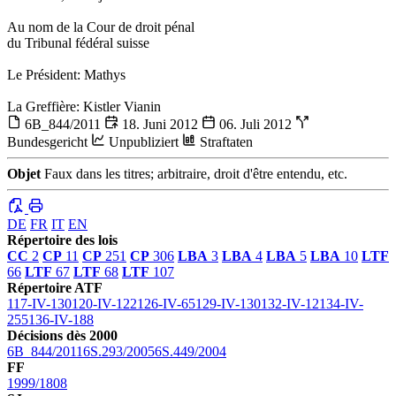
Au nom de la Cour de droit pénal
du Tribunal fédéral suisse
Le Président: Mathys
La Greffière: Kistler Vianin
6B_844/2011
18. Juni 2012
06. Juli 2012
Bundesgericht
Unpubliziert
Straftaten
Objet
Faux dans les titres; arbitraire, droit d'être entendu, etc.
DE
FR
IT
EN
Répertoire des lois
CC
2
CP
11
CP
251
CP
306
LBA
3
LBA
4
LBA
5
LBA
10
LTF
66
LTF
67
LTF
68
LTF
107
Répertoire ATF
117-IV-130
120-IV-122
126-IV-65
129-IV-130
132-IV-12
134-IV-
255
136-IV-188
Décisions dès 2000
6B_844/2011
6S.293/2005
6S.449/2004
FF
1999/1808