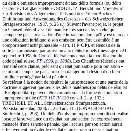
du délit d'omission improprement dit aux délits formels (ou délits
d'activité ; Tätigkeitsdelikte ; SCHULTZ, Bericht und Vorentwurf
zur Revision des Allgemeinen Teils und des Dritten Buches «
Einführung und Anwendung des Gesetzes » des Schweizerischen
Strafgesetzbuches, 1987, p. 25 s.). Suivant l'avant-projet, le projet
du Conseil fédéral visait de manière très succincte, « celui qui
n'empêche pas la réalisation d'une infraction alors qu'il y est tenu par
une obligation juridique si son omission peut être assimilée à un
comportement actif punissable » (art. 11 P-
CP
), et étendait de la
sorte la commission par omission aux délits formels (message du 21
septembre 1998 du Conseil fédéral concernant la modification du
code pénal suisse,
FF 1999, p. 1808
). Les Chambres fédérales ont
remanié cette clause, précisant qu'était punissable pour omission «
celui qui n'empêche pas la mise en danger ou la lésion d'un bien
juridique protégé par la loi pénale ».
Se référant à la notion de résultat, la jurisprudence et une partie de la
doctrine suggèrent que seuls les délits matériels (ou délits de résultat
; Erfolgsdelikte) peuvent être commis sous la forme de l'omission
improprement dite (ATF
117 IV 130
consid. 2a p. 132 ;
TRECHSEL ET AL., Schweizerisches Strafgesetzbuch,
Praxiskommentar, 2008, n. 2 ad art. 11 ; DONATSCH/TAG,
Strafrecht I, p. 298). Un délit d'omission improprement dit est réalisé
lorsque la survenance du résultat par une action est expressément
menacée d'une sanction pénale, que l'accusé par son action aurait
effectivement pu éviter le résultat et qu'en raison de sa situation