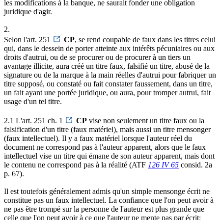
les modifications à la banque, ne saurait fonder une obligation
juridique d'agir.
2.
Selon l'art. 251
CP
, se rend coupable de faux dans les titres celui
qui, dans le dessein de porter atteinte aux intérêts pécuniaires ou aux
droits d'autrui, ou de se procurer ou de procurer à un tiers un
avantage illicite, aura créé un titre faux, falsifié un titre, abusé de la
signature ou de la marque à la main réelles d'autrui pour fabriquer un
titre supposé, ou constaté ou fait constater faussement, dans un titre,
un fait ayant une portée juridique, ou aura, pour tromper autrui, fait
usage d'un tel titre.
2.1 L'art. 251 ch. 1
CP
vise non seulement un titre faux ou la
falsification d'un titre (faux matériel), mais aussi un titre mensonger
(faux intellectuel). Il y a faux matériel lorsque l'auteur réel du
document ne correspond pas à l'auteur apparent, alors que le faux
intellectuel vise un titre qui émane de son auteur apparent, mais dont
le contenu ne correspond pas à la réalité (ATF
126 IV 65
consid. 2a
p. 67).
Il est toutefois généralement admis qu'un simple mensonge écrit ne
constitue pas un faux intellectuel. La confiance que l'on peut avoir à
ne pas être trompé sur la personne de l'auteur est plus grande que
celle que l'on peut avoir à ce que l'auteur ne mente pas par écrit;