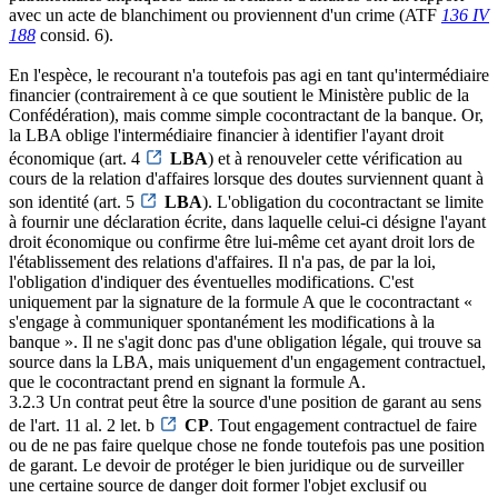
avec un acte de blanchiment ou proviennent d'un crime (ATF
136 IV
188
consid. 6).
En l'espèce, le recourant n'a toutefois pas agi en tant qu'intermédiaire
financier (contrairement à ce que soutient le Ministère public de la
Confédération), mais comme simple cocontractant de la banque. Or,
la LBA oblige l'intermédiaire financier à identifier l'ayant droit
économique (art. 4
LBA
) et à renouveler cette vérification au
cours de la relation d'affaires lorsque des doutes surviennent quant à
son identité (art. 5
LBA
). L'obligation du cocontractant se limite
à fournir une déclaration écrite, dans laquelle celui-ci désigne l'ayant
droit économique ou confirme être lui-même cet ayant droit lors de
l'établissement des relations d'affaires. Il n'a pas, de par la loi,
l'obligation d'indiquer des éventuelles modifications. C'est
uniquement par la signature de la formule A que le cocontractant «
s'engage à communiquer spontanément les modifications à la
banque ». Il ne s'agit donc pas d'une obligation légale, qui trouve sa
source dans la LBA, mais uniquement d'un engagement contractuel,
que le cocontractant prend en signant la formule A.
3.2.3 Un contrat peut être la source d'une position de garant au sens
de l'art. 11 al. 2 let. b
CP
. Tout engagement contractuel de faire
ou de ne pas faire quelque chose ne fonde toutefois pas une position
de garant. Le devoir de protéger le bien juridique ou de surveiller
une certaine source de danger doit former l'objet exclusif ou