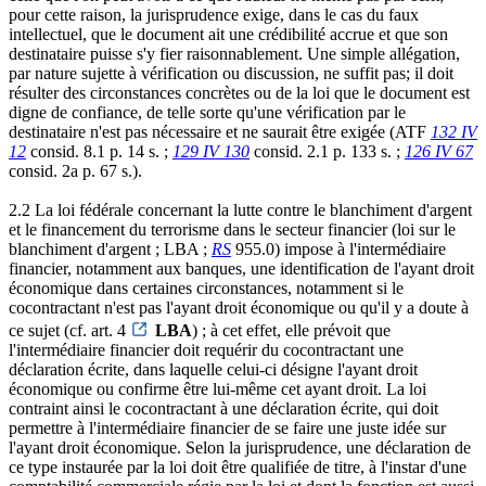
pour cette raison, la jurisprudence exige, dans le cas du faux
intellectuel, que le document ait une crédibilité accrue et que son
destinataire puisse s'y fier raisonnablement. Une simple allégation,
par nature sujette à vérification ou discussion, ne suffit pas; il doit
résulter des circonstances concrètes ou de la loi que le document est
digne de confiance, de telle sorte qu'une vérification par le
destinataire n'est pas nécessaire et ne saurait être exigée (ATF
132 IV
12
consid. 8.1 p. 14 s. ;
129 IV 130
consid. 2.1 p. 133 s. ;
126 IV 67
consid. 2a p. 67 s.).
2.2 La loi fédérale concernant la lutte contre le blanchiment d'argent
et le financement du terrorisme dans le secteur financier (loi sur le
blanchiment d'argent ; LBA ;
RS
955.0) impose à l'intermédiaire
financier, notamment aux banques, une identification de l'ayant droit
économique dans certaines circonstances, notamment si le
cocontractant n'est pas l'ayant droit économique ou qu'il y a doute à
ce sujet (cf. art. 4
LBA
) ; à cet effet, elle prévoit que
l'intermédiaire financier doit requérir du cocontractant une
déclaration écrite, dans laquelle celui-ci désigne l'ayant droit
économique ou confirme être lui-même cet ayant droit. La loi
contraint ainsi le cocontractant à une déclaration écrite, qui doit
permettre à l'intermédiaire financier de se faire une juste idée sur
l'ayant droit économique. Selon la jurisprudence, une déclaration de
ce type instaurée par la loi doit être qualifiée de titre, à l'instar d'une