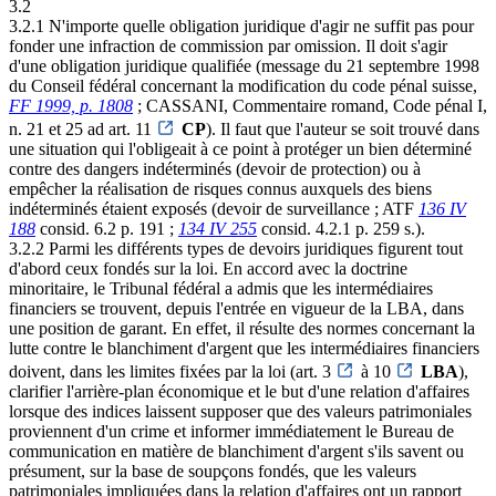
3.2
3.2.1 N'importe quelle obligation juridique d'agir ne suffit pas pour
fonder une infraction de commission par omission. Il doit s'agir
d'une obligation juridique qualifiée (message du 21 septembre 1998
du Conseil fédéral concernant la modification du code pénal suisse,
FF 1999, p. 1808
; CASSANI, Commentaire romand, Code pénal I,
n. 21 et 25 ad art. 11
CP
). Il faut que l'auteur se soit trouvé dans
une situation qui l'obligeait à ce point à protéger un bien déterminé
contre des dangers indéterminés (devoir de protection) ou à
empêcher la réalisation de risques connus auxquels des biens
indéterminés étaient exposés (devoir de surveillance ; ATF
136 IV
188
consid. 6.2 p. 191 ;
134 IV 255
consid. 4.2.1 p. 259 s.).
3.2.2 Parmi les différents types de devoirs juridiques figurent tout
d'abord ceux fondés sur la loi. En accord avec la doctrine
minoritaire, le Tribunal fédéral a admis que les intermédiaires
financiers se trouvent, depuis l'entrée en vigueur de la LBA, dans
une position de garant. En effet, il résulte des normes concernant la
lutte contre le blanchiment d'argent que les intermédiaires financiers
doivent, dans les limites fixées par la loi (art. 3
à 10
LBA
),
clarifier l'arrière-plan économique et le but d'une relation d'affaires
lorsque des indices laissent supposer que des valeurs patrimoniales
proviennent d'un crime et informer immédiatement le Bureau de
communication en matière de blanchiment d'argent s'ils savent ou
présument, sur la base de soupçons fondés, que les valeurs
patrimoniales impliquées dans la relation d'affaires ont un rapport