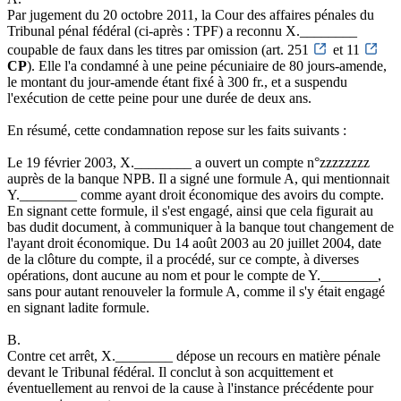
Par jugement du 20 octobre 2011, la Cour des affaires pénales du
Tribunal pénal fédéral (ci-après : TPF) a reconnu X.________
coupable de faux dans les titres par omission (art. 251
et 11
CP
). Elle l'a condamné à une peine pécuniaire de 80 jours-amende,
le montant du jour-amende étant fixé à 300 fr., et a suspendu
l'exécution de cette peine pour une durée de deux ans.
En résumé, cette condamnation repose sur les faits suivants :
Le 19 février 2003, X.________ a ouvert un compte n°zzzzzzzz
auprès de la banque NPB. Il a signé une formule A, qui mentionnait
Y.________ comme ayant droit économique des avoirs du compte.
En signant cette formule, il s'est engagé, ainsi que cela figurait au
bas dudit document, à communiquer à la banque tout changement de
l'ayant droit économique. Du 14 août 2003 au 20 juillet 2004, date
de la clôture du compte, il a procédé, sur ce compte, à diverses
opérations, dont aucune au nom et pour le compte de Y.________,
sans pour autant renouveler la formule A, comme il s'y était engagé
en signant ladite formule.
B.
Contre cet arrêt, X.________ dépose un recours en matière pénale
devant le Tribunal fédéral. Il conclut à son acquittement et
éventuellement au renvoi de la cause à l'instance précédente pour