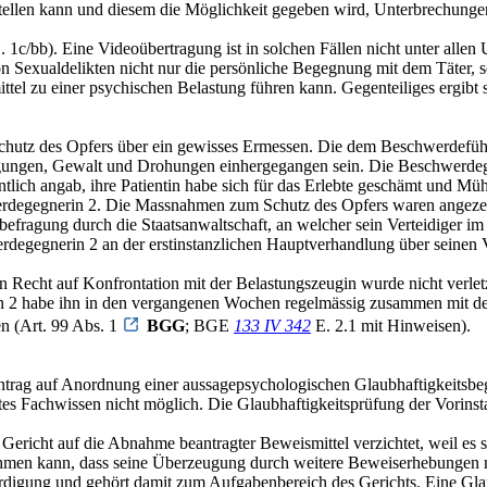
stellen kann und diesem die Möglichkeit gegeben wird, Unterbrechung
 1c/bb). Eine Videoübertragung ist in solchen Fällen nicht unter al
von Sexualdelikten nicht nur die persönliche Begegnung mit dem Täter
mittel zu einer psychischen Belastung führen kann. Gegenteiliges ergib
Schutz des Opfers über ein gewisses Ermessen. Die dem Beschwerdefüh
ungen, Gewalt und Drohungen einhergegangen sein. Die Beschwerdege
ch angab, ihre Patientin habe sich für das Erlebte geschämt und Mühe 
hwerdegegnerin 2. Die Massnahmen zum Schutz des Opfers waren angeze
befragung durch die Staatsanwaltschaft, an welcher sein Verteidiger i
werdegegnerin 2 an der erstinstanzlichen Hauptverhandlung über seinen 
in Recht auf Konfrontation mit der Belastungszeugin wurde nicht verlet
in 2 habe ihn in den vergangenen Wochen regelmässig zusammen mit 
en (Art. 99 Abs. 1
BGG
; BGE
133 IV 342
E. 2.1 mit Hinweisen).
Antrag auf Anordnung einer aussagepsychologischen Glaubhaftigkeitsb
rtes Fachwissen nicht möglich. Die Glaubhaftigkeitsprüfung der Vorinst
s Gericht auf die Abnahme beantragter Beweismittel verzichtet, weil 
nnehmen kann, dass seine Überzeugung durch weitere Beweiserhebungen
ürdigung und gehört damit zum Aufgabenbereich des Gerichts. Eine Gla