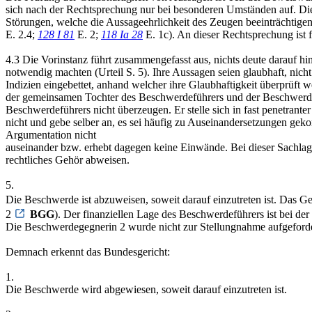
sich nach der Rechtsprechung nur bei besonderen Umständen auf. Dies 
Störungen, welche die Aussageehrlichkeit des Zeugen beeinträchtige
E. 2.4;
128 I 81
E. 2;
118 Ia 28
E. 1c). An dieser Rechtsprechung ist f
4.3 Die Vorinstanz führt zusammengefasst aus, nichts deute darauf h
notwendig machten (Urteil S. 5). Ihre Aussagen seien glaubhaft, nicht 
Indizien eingebettet, anhand welcher ihre Glaubhaftigkeit überprüf
der gemeinsamen Tochter des Beschwerdeführers und der Beschwerdege
Beschwerdeführers nicht überzeugen. Er stelle sich in fast penetranter
nicht und gebe selber an, es sei häufig zu Auseinandersetzungen geko
Argumentation nicht
auseinander bzw. erhebt dagegen keine Einwände. Bei dieser Sachlage
rechtliches Gehör abweisen.
5.
Die Beschwerde ist abzuweisen, soweit darauf einzutreten ist. Das G
2
BGG
). Der finanziellen Lage des Beschwerdeführers ist bei de
Die Beschwerdegegnerin 2 wurde nicht zur Stellungnahme aufgeforder
Demnach erkennt das Bundesgericht:
1.
Die Beschwerde wird abgewiesen, soweit darauf einzutreten ist.