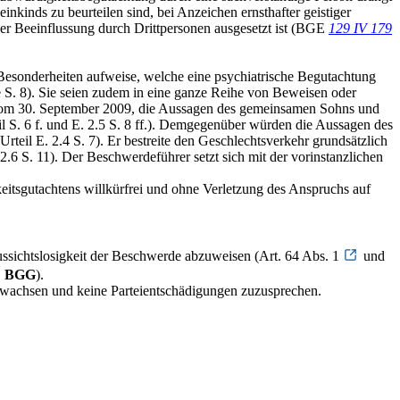
nkinds zu beurteilen sind, bei Anzeichen ernsthafter geistiger
er Beeinflussung durch Drittpersonen ausgesetzt ist (BGE
129 IV 179
 Besonderheiten aufweise, welche eine psychiatrische Begutachtung
ine S. 8). Sie seien zudem in eine ganze Reihe von Beweisen oder
rt vom 30. September 2009, die Aussagen des gemeinsamen Sohns und
 S. 6 f. und E. 2.5 S. 8 ff.). Demgegenüber würden die Aussagen des
Urteil E. 2.4 S. 7). Er bestreite den Geschlechtsverkehr grundsätzlich
2.6 S. 11). Der Beschwerdeführer setzt sich mit der vorinstanzlichen
eitsgutachtens willkürfrei und ohne Verletzung des Anspruchs auf
ussichtslosigkeit der Beschwerde abzuweisen (Art. 64 Abs. 1
und
BGG
).
erwachsen und keine Parteientschädigungen zuzusprechen.