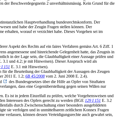
en der Beschwerdegegnerin 2 unverhältnismässig. Kein Grund für die
rstinstanzlichen Hauptverhandlung bundesrechtskonform. Der
ewesen und habe der Zeugin Fragen stellen können. Der
 erhalten, worauf er verzichtet habe. Dieses Vorgehen sei im
erer Aspekt des Rechts auf ein faires Verfahren gemäss Art. 6 Ziff. 1
rens angemessene und hinreichende Gelegenheit hatte, das Zeugnis in
lich in der Lage sein, die Glaubhaftigkeit einer Aussage prüfen und
. 3.1 und 4.2; je mit Hinweisen). Dieser Anspruch wird als
 I 151
E. 3.1 mit Hinweisen).
 für die Beurteilung der Glaubhaftigkeit der Aussagen des Zeugen
r 2011 E. 1.2;
6B 45/2008
vom 2. Juni 2008 E. 2.4).
 d
des Bundesgesetzes über die Hilfe an Opfer von Straftaten
 verlangen, dass eine Gegenüberstellung gegen seinen Willen nur
n. Es ist in jedem Einzelfall zu prüfen, welche Vorgehensweisen und
 den Interessen des Opfers gerecht zu werden (BGE
129 I 151
E. 3.2
lenfalls durch Zwischenschaltung einer besonders ausgebildeten
igte sie verfolgen und in unmittelbarem zeitlichem Konnex Fragen
e verlassen, können dessen Verteidigungsrechte auch gewahrt sein,