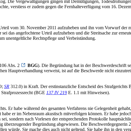
og. Die Vergewaltigungen gingen mit Demütigungen, Todesdrohungen u
hte, verstiess er zudem gegen die Fernhalteverfügung vom 16. Dezemb
Urteil vom 30. November 2011 aufzuheben und ihn vom Vorwurf der me
 sei das angefochtene Urteil aufzuheben und die Streitsache zur ern
um unentgeltliche Rechtspflege und Verbeiständung.
. 106 Abs. 2
BGG
). Die Begründung hat in der Beschwerdeschrift se
chen Hauptverhandlung verweist, ist auf die Beschwerde nicht einzutr
PO;
SR
312.0) in Kraft. Der erstinstanzliche Entscheid des Strafgerichts 
 Strafprozessrecht (BGE
137 IV 219
E. 1.1 mit Hinweisen).
echts. Er habe während des gesamten Verfahrens nie Gelegenheit geha
ht habe er im Nebenraum akustisch mitverfolgen können. Er habe jedoch 
 sei, sondern nach Vorlesen der entsprechenden Protokolle hauptsächlic
enig überzeugender Begründung abgewiesen. Die Beschwerdegegnerin 2 
tellen würde. Sie mache dies auch nicht geltend. Sie habe ihn in de