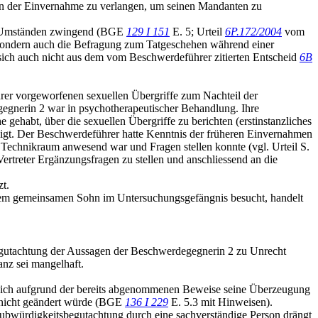
en der Einvernahme zu verlangen, um seinen Mandanten zu
len Umständen zwingend (BGE
129 I 151
E. 5; Urteil
6P.172/2004
vom
, sondern auch die Befragung zum Tatgeschehen während einer
t sich auch nicht aus dem vom Beschwerdeführer zitierten Entscheid
6B
rer vorgeworfenen sexuellen Übergriffe zum Nachteil der
gnerin 2 war in psychotherapeutischer Behandlung. Ihre
gehabt, über die sexuellen Übergriffe zu berichten (erstinstanzliches
igt. Der Beschwerdeführer hatte Kenntnis der früheren Einvernahmen
m Technikraum anwesend war und Fragen stellen konnte (vgl. Urteil S.
Vertreter Ergänzungsfragen zu stellen und anschliessend an die
zt.
dem gemeinsamen Sohn im Untersuchungsgefängnis besucht, handelt
egutachtung der Aussagen der Beschwerdegegnerin 2 zu Unrecht
anz sei mangelhaft.
es sich aufgrund der bereits abgenommenen Beweise seine Überzeugung
 nicht geändert würde (BGE
136 I 229
E. 5.3 mit Hinweisen).
ubwürdigkeitsbegutachtung durch eine sachverständige Person drängt