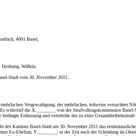
ostfach, 4001 Basel,
 Drohung; Willkür,
Basel-Stadt vom 30. November 2011.
er mehrfachen Vergewaltigung, der mehrfachen, teilweise versuchten N
s widerrief die X.________ von der Strafvollzugskommission Basel-S
bedingte Entlassung und verurteilte ihn zu einer Gesamtfreiheitsstrafe
ht des Kantons Basel-Stadt am 30. November 2011 das erstinstanzliche 
seiner Ex-Ehefrau, Y.________, in der Zeit nach der Scheidung im Okt