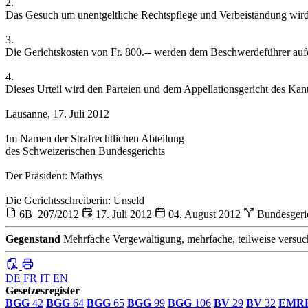
2.
Das Gesuch um unentgeltliche Rechtspflege und Verbeiständung wir
3.
Die Gerichtskosten von Fr. 800.-- werden dem Beschwerdeführer aufe
4.
Dieses Urteil wird den Parteien und dem Appellationsgericht des Kanton
Lausanne, 17. Juli 2012
Im Namen der Strafrechtlichen Abteilung
des Schweizerischen Bundesgerichts
Der Präsident: Mathys
Die Gerichtsschreiberin: Unseld
6B_207/2012
17. Juli 2012
04. August 2012
Bundesgeri
Gegenstand
Mehrfache Vergewaltigung, mehrfache, teilweise versuc
DE
FR
IT
EN
Gesetzesregister
BGG
42
BGG
64
BGG
65
BGG
99
BGG
106
BV
29
BV
32
EMR