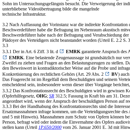
Sohn im Untersuchungsgefängnis besucht. Die Verweigerung der indi
unterbliebene Videoübertragung bilde die mangelnde
technische Infrastruktur.
3.2 Nach Auffassung der Vorinstanz war die indirekte Konfrontation
Beschwerdeführer habe die Befragung im Nebenraum akustisch mitver
Beschwerdeführer habe nach der Befragung und Verabschiedung der Ze
Plädoyer des Verteidigers nicht beanstandet worden (Urteil E. 2.2 S. 3 
3.3
3.3.1 Der in Art. 6 Ziff. 3 lit. d
EMRK
garantierte Anspruch des A
EMRK
. Eine belastende Zeugenaussage ist grundsätzlich nur v
Zweifel zu ziehen und Fragen an den Belastungszeugen zu stellen. Da
den Beweiswert in kontradiktorischer Weise auf die Probe und infra
Konkretisierung des rechtlichen Gehörs (Art. 29 Abs. 2
BV
) auch
Das Fragerecht ist im Regelfall dem Beschuldigten und seinem Verte
entscheidend sein, insbesondere wenn dieser über Vorgänge berichtet,
3.3.2 Das Konfrontationsrecht des Beschuldigten wird in gewissen Kon
(Opferhilfegesetz,
OHG
;
SR
312.5; Fassung in Kraft bis am 31. Dezem
angeordnet wird, wenn der Anspruch der beschuldigten Person auf rec
3.3.3 Bei der Handhabung des Konfrontationsrechts sind die Interess
Ersatzmassnahmen infrage kommen, um die Verteidigungsrechte des An
und 5 mit Hinweis). Massnahmen zum Schutz von Opfern können beispi
Person, befragt wird oder indem die Einvernahme des Opfers audiovi
stellen kann (Urteil
1P.650/2000
vom 26. Januar 2001 E. 3d mit Hinwe