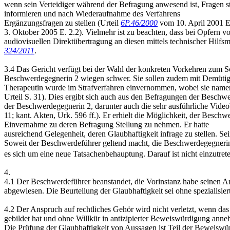
wenn sein Verteidiger während der Befragung anwesend ist, Fragen 
informieren und nach Wiederaufnahme des Verfahrens
Ergänzungsfragen zu stellen (Urteil
6P.46/2000
vom 10. April 2001 E.
3. Oktober 2005 E. 2.2). Vielmehr ist zu beachten, dass bei Opfern 
audiovisuellen Direktübertragung an diesen mittels technischer Hilfs
324/2011
.
3.4 Das Gericht verfügt bei der Wahl der konkreten Vorkehren zum 
Beschwerdegegnerin 2 wiegen schwer. Sie sollen zudem mit Demütig
Therapeutin wurde im Strafverfahren einvernommen, wobei sie namentli
Urteil S. 31). Dies ergibt sich auch aus den Befragungen der Besc
der Beschwerdegegnerin 2, darunter auch die sehr ausführliche Video
11; kant. Akten, Urk. 596 ff.). Er erhielt die Möglichkeit, der Besch
Einvernahme zu deren Befragung Stellung zu nehmen. Er hatte
ausreichend Gelegenheit, deren Glaubhaftigkeit infrage zu stellen. Se
Soweit der Beschwerdeführer geltend macht, die Beschwerdegegner
es sich um eine neue Tatsachenbehauptung. Darauf ist nicht einzutret
4.
4.1 Der Beschwerdeführer beanstandet, die Vorinstanz habe seinen 
abgewiesen. Die Beurteilung der Glaubhaftigkeit sei ohne spezialisie
4.2 Der Anspruch auf rechtliches Gehör wird nicht verletzt, wenn da
gebildet hat und ohne Willkür in antizipierter Beweiswürdigung a
Die Prüfung der Glaubhaftigkeit von Aussagen ist Teil der Beweisw