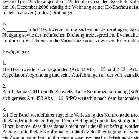
zweimal pro Woche gegen deren Willen den Geschlechtsverkehr vollz
am 18. Dezember 2008 ständig die Wohnung seiner Ex-Ehefrau aufsuc
mittels massiver (Todes-)Drohungen.
B.
X.________ führt Beschwerde in Strafsachen mit den Anträgen, das 
Nötigung sowie der mehrfachen Drohung freizusprechen. Eventualiter
konformen Verfahrens an die Vorinstanz zurückzuweisen. Er ersucht 
Erwägungen:
1.
Die Beschwerde ist zu begründen (Art. 42 Abs. 1
und 2
, Art
Appellationsbegründung und seine Ausführungen an der vorinstanzli
2.
Am 1. Januar 2011 trat die Schweizerische Strafprozessordnung (St
sich gemäss Art. 453 Abs. 1
StPO
weiterhin nach dem kantonalen
3.
3.1 Der Beschwerdeführer rügt eine Verletzung des Konfrontationsr
direkt oder indirekt zu folgen. Deren Befragung durch das Strafgeric
Hinzu komme, dass diese damals nicht mehr detailliert befragt worden
Antrag auf indirekte Konfrontation mittels Videoübertragung mit w
ein Zusammentreffen mit ihm eine grosse psychische Belastung dars