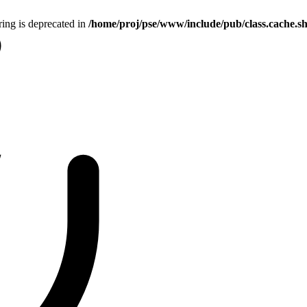
tring is deprecated in
/home/proj/pse/www/include/pub/class.cache.s