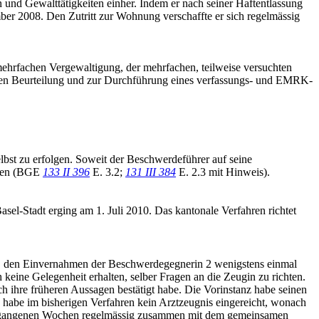
nd Gewalttätigkeiten einher. Indem er nach seiner Haftentlassung
er 2008. Den Zutritt zur Wohnung verschaffte er sich regelmässig
hrfachen Vergewaltigung, der mehrfachen, teilweise versuchten
euten Beurteilung und zur Durchführung eines verfassungs- und EMRK-
lbst zu erfolgen. Soweit der Beschwerdeführer auf seine
eten (BGE
133 II 396
E. 3.2;
131 III 384
E. 2.3 mit Hinweis).
Basel-Stadt erging am 1. Juli 2010. Das kantonale Verfahren richtet
bt, den Einvernahmen der Beschwerdegegnerin 2 wenigstens einmal
keine Gelegenheit erhalten, selber Fragen an die Zeugin zu richten.
h ihre früheren Aussagen bestätigt habe. Die Vorinstanz habe seinen
habe im bisherigen Verfahren kein Arztzeugnis eingereicht, wonach
n vergangenen Wochen regelmässig zusammen mit dem gemeinsamen