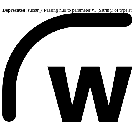
Deprecated
: substr(): Passing null to parameter #1 ($string) of type s