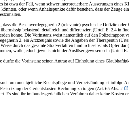
ist etwa der Fall, wenn schwer interpretierbare Äusserungen eines Klei
n könnten, oder wenn Anhaltspunkte dafür bestehen, dass der Zeuge ein
estzuhalten.
in, dass die Beschwerdegegnerin 2 (relevante) psychische Defizite oder
übermässig belastend, detailreich und differenziert (Urteil E. 2.4 in f
t werden könne. Die Vorinstanz weist namentlich auf den Polizeirappo
gnerin 2, ein Arztzeugnis sowie die Angaben der Therapeutin (Urteil
 Weise durch das gesamte Strafverfahren hindurch selbst als Opfer dar (
mmen, wolle jedoch jeweils nicht der Auslöser gewesen sein (Urteil E. 
 durfte die Vorinstanz seinen Antrag auf Einholung eines Glaubhaftigk
esuch um unentgeltliche Rechtspflege und Verbeiständung ist infolge A
r Festsetzung der Gerichtskosten Rechnung zu tragen (Art. 65 Abs. 2
t. Es sind ihr im bundesgerichtlichen Verfahren daher keine Kosten 