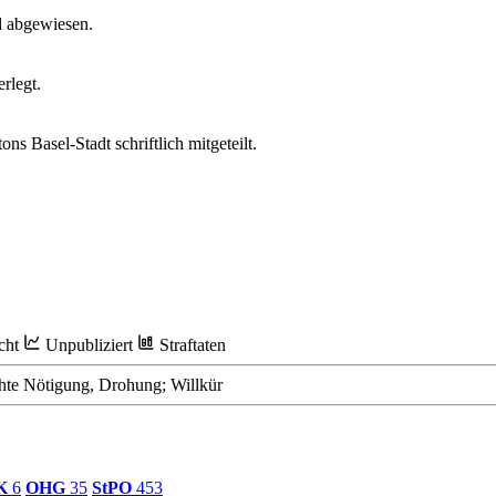
d abgewiesen.
rlegt.
s Basel-Stadt schriftlich mitgeteilt.
cht
Unpubliziert
Straftaten
hte Nötigung, Drohung; Willkür
K
6
OHG
35
StPO
453