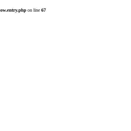
how.entry.php
on line
67