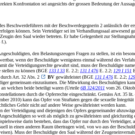
rekten Konfrontation sei angesichts der grossen Bedeutung der Aussag
 des Beschwerdeführers mit der Beschwerdegegnerin 2 anlässlich der e
folgen können. Sein Verteidiger sei im Verhandlungssaal anwesend g
ugin den Saal wieder betreten. Er habe Gelegenheit zur Stellungnahme
f.).
ngeschuldigten, den Belastungszeugen Fragen zu stellen, ist ein besond
erwertbar, wenn der Beschuldigte wenigstens einmal während des Verfah
mit die Verteidigungsrechte gewahrt sind, muss der Beschuldigte nament
ge stellen zu können (BGE
133 I 33
E. 2.2;
131 I 476
E. 2.2;
129 I 151
E
 durch Art. 32 Abs. 2
BV
gewährleistet (BGE
131 I 476
E. 2.2;
129
idiger gemeinsam einzuräumen. Die Mitwirkung des Beschuldigten kann
 an welchen beide beteiligt waren (Urteile
6B 324/2011
vom 26. Oktobe
stellationen durch die Opferrechte eingeschränkt. Gemäss Art. 35 lit.
ber 2010) kann das Opfer von Straftaten gegen die sexuelle Integrität
htliches Gehör nicht auf andere Weise gewährleistet werden kann.
en der Verteidigung und diejenigen des Opfers gegeneinander abzuwäge
geschuldigten so weit als möglich zu gewährleisten und gleichzeitig
elsweise darin bestehen, dass das Opfer nur durch den Verteidiger, al
suell in einen anderen Raum übertragen wird, von wo aus der Beschuld
isen). Muss der Beschuldigte den Saal während der Zeugeneinvernahm