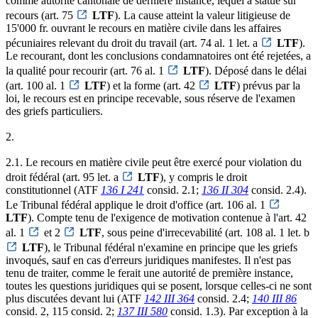
comme autorité cantonale de dernière instance, lequel a statué sur
recours (art. 75
LTF
). La cause atteint la valeur litigieuse de
15'000 fr. ouvrant le recours en matière civile dans les affaires
pécuniaires relevant du droit du travail (art. 74 al. 1 let. a
LTF
).
Le recourant, dont les conclusions condamnatoires ont été rejetées, a
la qualité pour recourir (art. 76 al. 1
LTF
). Déposé dans le délai
(art. 100 al. 1
LTF
) et la forme (art. 42
LTF
) prévus par la
loi, le recours est en principe recevable, sous réserve de l'examen
des griefs particuliers.
2.
2.1. Le recours en matière civile peut être exercé pour violation du
droit fédéral (art. 95 let. a
LTF
), y compris le droit
constitutionnel (ATF
136 I 241
consid. 2.1;
136 II 304
consid. 2.4).
Le Tribunal fédéral applique le droit d'office (art. 106 al. 1
LTF
). Compte tenu de l'exigence de motivation contenue à l'art. 42
al. 1
et 2
LTF
, sous peine d'irrecevabilité (art. 108 al. 1 let. b
LTF
), le Tribunal fédéral n'examine en principe que les griefs
invoqués, sauf en cas d'erreurs juridiques manifestes. Il n'est pas
tenu de traiter, comme le ferait une autorité de première instance,
toutes les questions juridiques qui se posent, lorsque celles-ci ne sont
plus discutées devant lui (ATF
142 III 364
consid. 2.4;
140 III 86
consid. 2, 115 consid. 2;
137 III 580
consid. 1.3). Par exception à la