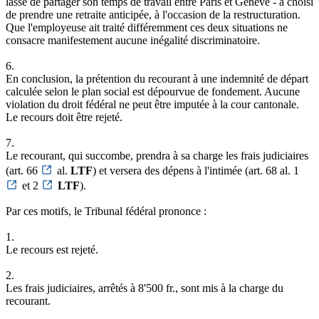
lassé de partager son temps de travail entre Paris et Genève - a choisi
de prendre une retraite anticipée, à l'occasion de la restructuration.
Que l'employeuse ait traité différemment ces deux situations ne
consacre manifestement aucune inégalité discriminatoire.
6.
En conclusion, la prétention du recourant à une indemnité de départ
calculée selon le plan social est dépourvue de fondement. Aucune
violation du droit fédéral ne peut être imputée à la cour cantonale.
Le recours doit être rejeté.
7.
Le recourant, qui succombe, prendra à sa charge les frais judiciaires
(art. 66
al.
LTF
) et versera des dépens à l'intimée (art. 68 al. 1
et 2
LTF
).
Par ces motifs, le Tribunal fédéral prononce :
1.
Le recours est rejeté.
2.
Les frais judiciaires, arrêtés à 8'500 fr., sont mis à la charge du
recourant.