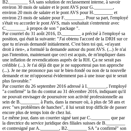
B2.________ SA sans solution de reclassement interne, à savoir
environ 30 mois de salaire et le pont AVS pour G.________,
environ 20 mois de salaire et le pont AVS pour H.________ et
environ 23 mois de salaire pour F.________. Pour sa part, l'employé
s'était vu accorder le pont AVS, mais souhaitait s'entretenir avec
C.________ à propos de son " package ".
Par courriel du 31 août 2016, D.________ a précisé à l'employé sa
position, qui était la suivante: "J'ai obtenu l'accord de la DRH sur ce
que tu m'avais demandé initialement. C'est bien toi qui, «n'ayant
droit à rien», a formulé la demande autour du pont AVS. (...) Je n'ai
pas l'intention, maintenant que ceci est acquis, de m'impliquer dans
une inflation de revendications auprès de la RH. Ça ne serait pas
crédible (...). Je t'ai déjà dit que je ne supporterai pas ton approche
(...). Je ne me prononce pas sur le bien-fondé ou non de ta nouvelle
demande et ne m'opposerai évidemment pas à une issue qui te serait
plus favorable."
Par courrier du 26 septembre 2016 adressé à I.________, l'employé
"a confirmé" la fin du contrat au 31 décembre 2016, indiquant qu'il
ne pouvait envisager de poursuivre son activité professionnelle au
sein de B.________ à Paris, dans la mesure où, à plus de 58 ans et
avec "ses problèmes de hanches", il lui serait trop difficile de passer
encore plus de temps loin de chez lui.
Le même jour, dans un courrier signé tant par C.________ que par
la directrice du service juridique des filiales suisses de B.________
et contresigné par A.________, B2.________ SA "a confirmé" son