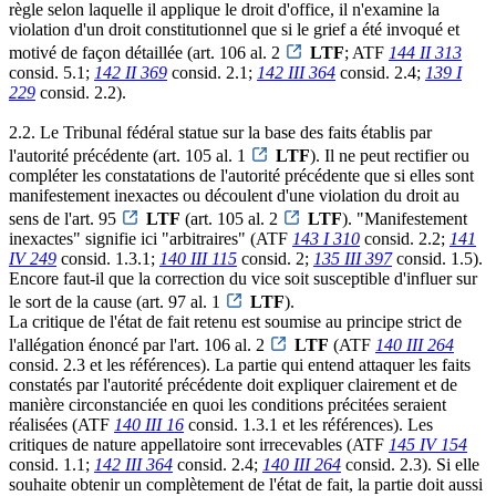
règle selon laquelle il applique le droit d'office, il n'examine la
violation d'un droit constitutionnel que si le grief a été invoqué et
motivé de façon détaillée (art. 106 al. 2
LTF
; ATF
144 II 313
consid. 5.1;
142 II 369
consid. 2.1;
142 III 364
consid. 2.4;
139 I
229
consid. 2.2).
2.2. Le Tribunal fédéral statue sur la base des faits établis par
l'autorité précédente (art. 105 al. 1
LTF
). Il ne peut rectifier ou
compléter les constatations de l'autorité précédente que si elles sont
manifestement inexactes ou découlent d'une violation du droit au
sens de l'art. 95
LTF
(art. 105 al. 2
LTF
). "Manifestement
inexactes" signifie ici "arbitraires" (ATF
143 I 310
consid. 2.2;
141
IV 249
consid. 1.3.1;
140 III 115
consid. 2;
135 III 397
consid. 1.5).
Encore faut-il que la correction du vice soit susceptible d'influer sur
le sort de la cause (art. 97 al. 1
LTF
).
La critique de l'état de fait retenu est soumise au principe strict de
l'allégation énoncé par l'art. 106 al. 2
LTF
(ATF
140 III 264
consid. 2.3 et les références). La partie qui entend attaquer les faits
constatés par l'autorité précédente doit expliquer clairement et de
manière circonstanciée en quoi les conditions précitées seraient
réalisées (ATF
140 III 16
consid. 1.3.1 et les références). Les
critiques de nature appellatoire sont irrecevables (ATF
145 IV 154
consid. 1.1;
142 III 364
consid. 2.4;
140 III 264
consid. 2.3). Si elle
souhaite obtenir un complètement de l'état de fait, la partie doit aussi