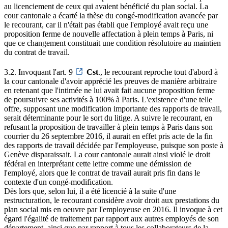
au licenciement de ceux qui avaient bénéficié du plan social. La
cour cantonale a écarté la thèse du congé-modification avancée par
le recourant, car il n'était pas établi que l'employé avait reçu une
proposition ferme de nouvelle affectation à plein temps à Paris, ni
que ce changement constituait une condition résolutoire au maintien
du contrat de travail.
3.2. Invoquant l'art. 9
Cst
., le recourant reproche tout d'abord à
la cour cantonale d'avoir apprécié les preuves de manière arbitraire
en retenant que l'intimée ne lui avait fait aucune proposition ferme
de poursuivre ses activités à 100% à Paris. L'existence d'une telle
offre, supposant une modification importante des rapports de travail,
serait déterminante pour le sort du litige. A suivre le recourant, en
refusant la proposition de travailler à plein temps à Paris dans son
courrier du 26 septembre 2016, il aurait en effet pris acte de la fin
des rapports de travail décidée par l'employeuse, puisque son poste à
Genève disparaissait. La cour cantonale aurait ainsi violé le droit
fédéral en interprétant cette lettre comme une démission de
l'employé, alors que le contrat de travail aurait pris fin dans le
contexte d'un congé-modification.
Dès lors que, selon lui, il a été licencié à la suite d'une
restructuration, le recourant considère avoir droit aux prestations du
plan social mis en oeuvre par l'employeuse en 2016. Il invoque à cet
égard l'égalité de traitement par rapport aux autres employés de son
département, ainsi que par rapport à tous les collaborateurs de la