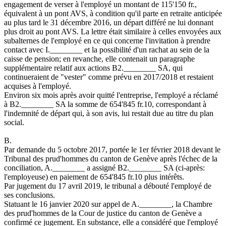
engagement de verser à l'employé un montant de 115'150 fr.,
équivalent à un pont AVS, à condition qu'il parte en retraite anticipée
au plus tard le 31 décembre 2016, un départ différé ne lui donnant
plus droit au pont AVS. La lettre était similaire à celles envoyées aux
subalternes de l'employé en ce qui concerne l'invitation à prendre
contact avec I.________ et la possibilité d'un rachat au sein de la
caisse de pension; en revanche, elle contenait un paragraphe
supplémentaire relatif aux actions B2.________ SA, qui
continueraient de "vester" comme prévu en 2017/2018 et restaient
acquises à l'employé.
Environ six mois après avoir quitté l'entreprise, l'employé a réclamé
à B2.________ SA la somme de 654'845 fr.10, correspondant à
l'indemnité de départ qui, à son avis, lui restait due au titre du plan
social.
B.
Par demande du 5 octobre 2017, portée le 1er février 2018 devant le
Tribunal des prud'hommes du canton de Genève après l'échec de la
conciliation, A.________ a assigné B2.________ SA (ci-après:
l'employeuse) en paiement de 654'845 fr.10 plus intérêts.
Par jugement du 17 avril 2019, le tribunal a débouté l'employé de
ses conclusions.
Statuant le 16 janvier 2020 sur appel de A.________, la Chambre
des prud'hommes de la Cour de justice du canton de Genève a
confirmé ce jugement. En substance, elle a considéré que l'employé