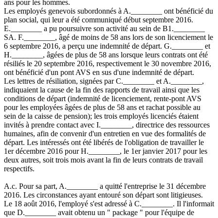
ans pour les hommes.
Les employés genevois subordonnés à A.________ ont bénéficié du
plan social, qui leur a été communiqué début septembre 2016.
E.________ a pu poursuivre son activité au sein de B1.________
SA. F.________, âgé de moins de 58 ans lors de son licenciement le
6 septembre 2016, a perçu une indemnité de départ. G.________ et
H.________, âgées de plus de 58 ans lorsque leurs contrats ont été
résiliés le 20 septembre 2016, respectivement le 30 novembre 2016,
ont bénéficié d'un pont AVS en sus d'une indemnité de départ.
Les lettres de résiliation, signées par C.________ et A.________,
indiquaient la cause de la fin des rapports de travail ainsi que les
conditions de départ (indemnité de licenciement, rente-pont AVS
pour les employées âgées de plus de 58 ans et rachat possible au
sein de la caisse de pension); les trois employés licenciés étaient
invités à prendre contact avec I.________, directrice des ressources
humaines, afin de convenir d'un entretien en vue des formalités de
départ. Les intéressés ont été libérés de l'obligation de travailler le
1er décembre 2016 pour H.________, le 1er janvier 2017 pour les
deux autres, soit trois mois avant la fin de leurs contrats de travail
respectifs.
A.c. Pour sa part, A.________ a quitté l'entreprise le 31 décembre
2016. Les circonstances ayant entouré son départ sont litigieuses.
Le 18 août 2016, l'employé s'est adressé à C.________. Il l'informait
que D.________ avait obtenu un " package " pour l'équipe de