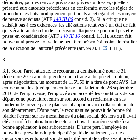
démontrer, par des renvois précis aux pièces du dossier, qu'elle a
présenté aux autorités précédentes en conformité avec les règles de
procédure les faits juridiquement pertinents à cet égard et les moyens
de preuve adéquats (ATF
140 III 86
consid. 2). Si la critique ne
satisfait pas à ces exigences, les allégations relatives à un état de fait
qui s'écarterait de celui de la décision attaquée ne pourront pas être
prises en considération (ATF
140 III 16
consid. 1.3.1). Aucun fait
nouveau ni preuve nouvelle ne peut être présenté à moins de résulter
de la décision de l'autorité précédente (art. 99 al. 1
LTF
).
3.
3.1. Selon l'arrêt attaqué, le recourant a démissionné pour le 31
décembre 2016 afin de prendre une retraite anticipée et a obtenu,
après négociation, un montant de 115'150 fr. à titre de pont AVS. La
cour cantonale a jugé qu'en contresignant la lettre du 26 septembre
2016 de l'employeuse, l'employé avait accepté les conditions de son
départ et ne pouvait revenir sur son accord en réclamant en sus
l'indemnité prévue par le plan social appliqué aux collaborateurs de
son département. D'une part, le recourant ne pouvait de bonne foi
plaider l'erreur sur les mécanismes du plan social, dès lors qu'il avait
été associé à l'élaboration de celui-ci et avait lui-même veillé à sa
bonne application à ses subordonnés. D'autre part, l'employé ne
pouvait se prévaloir du principe d'égalité de traitement, car les
circonstances entourant son départ différaient de celles ayant présidé