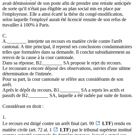
avait démissionné de son poste afin de prendre une retraite anticipée
de sorte qu'il n'était pas éligible au plan social mis en place par
l'employeuse. Elle a ainsi écarté la thèse du congé-modification,
selon laquelle l'employé aurait été licencié ensuite de son refus de
travailler à 100% à Paris.
C.
A.________ interjette un recours en matière civile contre l'arrêt
cantonal. A titre principal, il reprend ses conclusions condamnatoires
telles que formulées dans sa demande. Il conclut subsidiairement au
renvoi de la cause à la cour cantonale.
Dans sa réponse, B2.________ SA propose le rejet du recours.
Le recourant a encore déposé des observations, suivies d'une ultime
détermination de l'intimée.
Pour sa part, la cour cantonale se réfère aux considérants de son
arrêt.
Après le dépôt du recours, B1.________ SA a repris les actifs et
passifs de B2.________ SA, laquelle a été radiée par suite de fusion.
Considérant en droit :
1.
Le recours est dirigé contre un arrêt final (art. 90
LTF
) rendu en
matière civile (art. 72 al. 1
LTF
) par le tribunal supérieur institué