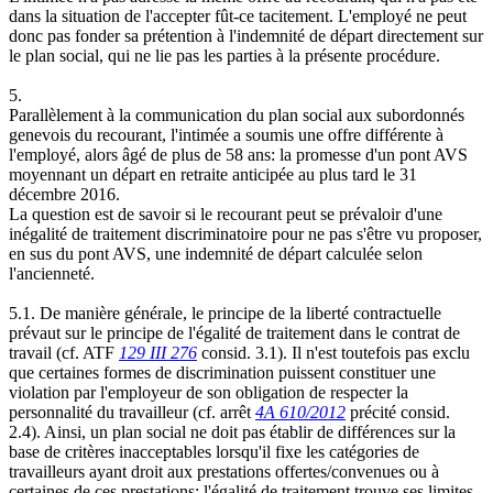
dans la situation de l'accepter fût-ce tacitement. L'employé ne peut
donc pas fonder sa prétention à l'indemnité de départ directement sur
le plan social, qui ne lie pas les parties à la présente procédure.
5.
Parallèlement à la communication du plan social aux subordonnés
genevois du recourant, l'intimée a soumis une offre différente à
l'employé, alors âgé de plus de 58 ans: la promesse d'un pont AVS
moyennant un départ en retraite anticipée au plus tard le 31
décembre 2016.
La question est de savoir si le recourant peut se prévaloir d'une
inégalité de traitement discriminatoire pour ne pas s'être vu proposer,
en sus du pont AVS, une indemnité de départ calculée selon
l'ancienneté.
5.1. De manière générale, le principe de la liberté contractuelle
prévaut sur le principe de l'égalité de traitement dans le contrat de
travail (cf. ATF
129 III 276
consid. 3.1). Il n'est toutefois pas exclu
que certaines formes de discrimination puissent constituer une
violation par l'employeur de son obligation de respecter la
personnalité du travailleur (cf. arrêt
4A 610/2012
précité consid.
2.4). Ainsi, un plan social ne doit pas établir de différences sur la
base de critères inacceptables lorsqu'il fixe les catégories de
travailleurs ayant droit aux prestations offertes/convenues ou à
certaines de ces prestations; l'égalité de traitement trouve ses limites