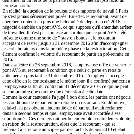
demander si un refus de la part de l'employé mettait ipso facto un
terme au contrat.
En réalité, la question de la poursuite des rapports de travail à Paris
ne s'est jamais sérieusement posée. En effet, le recourant, avant de
chercher à obtenir en plus une indemnité de départ en été 2016, a
négocié d'emblée un pont AVS, ce qui suppose qu'il entendait arrêter
de travailler. Il n'est pas contesté au surplus que ce pont AVS a été
présenté comme une sorte de " stay on bonus ", le recourant
acceptant de rester jusqu'au 31 décembre 2016 afin d'accompagner
les collaborateurs dans la première phase de la restructuration. Cet
élément confirme la volonté du recourant de partir en pré-retraite en
2016.
Dans sa lettre du 26 septembre 2016, l'employeuse offre de verser le
pont AVS au recourant à condition que celui-ci parte en retraite
anticipée au plus tard le 31 décembre 2016. L'employé a accepté
cette offre en la contresignant; le même jour, il a confirmé par écrit à
l'employeuse la fin du contrat au 31 décembre 2016, ce qui ne peut
se comprendre que comme une démission à cette date.
Comme la cour cantonale l'a jugé à bon droit, les parties ont négocié
les conditions de départ en pré-retraite du recourant. En définitive,
celui-ci n'a pas obtenu l'indemnité de départ qu'il avait réclamée
dans un second temps et que l'employeuse avait accordée à ses
subordonnés. Ces derniers ont perdu leur emploi contre leur volonté,
en raison de la restructuration, alors que le recourant - qui se
préparait à la retraite anticipée par des rachats depuis 2010 et était