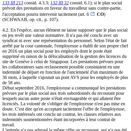
133 III 213
consid. 4.3.3;
132 III 32
consid. 6.1); si le plan social
prévoit des prestations en faveur du travailleur sans contre-partie,
l'acceptation pourra intervenir tacitement (art. 6
CO
)
(SCHWAAB, op. cit., p. 107).
4.2. En l'espèce, aucun élément ne laisse supposer que le plan social
en jeu revêt une valeur normative. Il n'a pas été conclu avec un
syndicat ni avec une représentation du personnel. Selon l'état de fait
arrêté par la cour cantonale, l'employeuse a établi de son propre chef
en 2016 un plan social pour les employés dont le poste était
supprimé en raison de la délocalisation de la gestion des licences du
site de Genève à celui de Singapour. Les prestations prévues pour
les collaborateurs sans reclassement possible consistaient en une
indemnité de départ en fonction de l'ancienneté d'un maximum de
36 mois, à laquelle s'ajoutait un pont AVS pour les employés de plus
de 58 ans.
Début septembre 2016, l'employeuse a communiqué les prestations
prévues par le plan social aux trois subordonnés du recourant pour
lesquels aucun autre poste n'était envisageable et qui allaient être
licenciés. La volonté de s'obliger de l'employeuse n'est pas mise en
doute. C'est dire qu'en acceptant tacitement l'offre de l'employeuse,
les trois intéressés ont conclu un contrat, les clauses relatives aux
indemnités susmentionnées étant incorporées à leur contrat de
travail.
L'intimée n'a pas adressé la même offre au recourant, qui n'a pas été