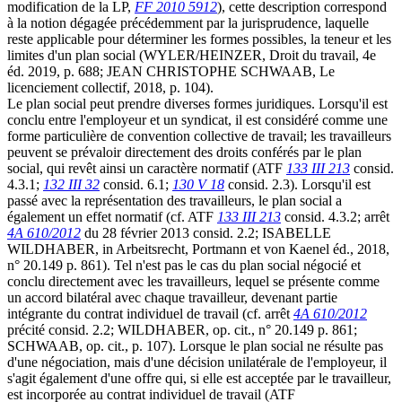
modification de la LP,
FF 2010 5912
), cette description correspond
à la notion dégagée précédemment par la jurisprudence, laquelle
reste applicable pour déterminer les formes possibles, la teneur et les
limites d'un plan social (WYLER/HEINZER, Droit du travail, 4e
éd. 2019, p. 688; JEAN CHRISTOPHE SCHWAAB, Le
licenciement collectif, 2018, p. 104).
Le plan social peut prendre diverses formes juridiques. Lorsqu'il est
conclu entre l'employeur et un syndicat, il est considéré comme une
forme particulière de convention collective de travail; les travailleurs
peuvent se prévaloir directement des droits conférés par le plan
social, qui revêt ainsi un caractère normatif (ATF
133 III 213
consid.
4.3.1;
132 III 32
consid. 6.1;
130 V 18
consid. 2.3). Lorsqu'il est
passé avec la représentation des travailleurs, le plan social a
également un effet normatif (cf. ATF
133 III 213
consid. 4.3.2; arrêt
4A 610/2012
du 28 février 2013 consid. 2.2; ISABELLE
WILDHABER, in Arbeitsrecht, Portmann et von Kaenel éd., 2018,
n° 20.149 p. 861). Tel n'est pas le cas du plan social négocié et
conclu directement avec les travailleurs, lequel se présente comme
un accord bilatéral avec chaque travailleur, devenant partie
intégrante du contrat individuel de travail (cf. arrêt
4A 610/2012
précité consid. 2.2; WILDHABER, op. cit., n° 20.149 p. 861;
SCHWAAB, op. cit., p. 107). Lorsque le plan social ne résulte pas
d'une négociation, mais d'une décision unilatérale de l'employeur, il
s'agit également d'une offre qui, si elle est acceptée par le travailleur,
est incorporée au contrat individuel de travail (ATF