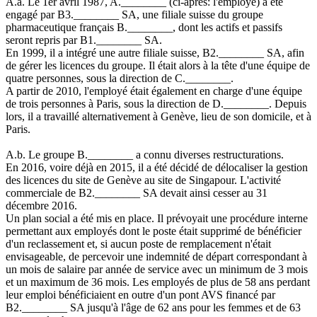
A.a. Le 1er avril 1987, A.________ (ci-après: l'employé) a été
engagé par B3.________ SA, une filiale suisse du groupe
pharmaceutique français B.________, dont les actifs et passifs
seront repris par B1.________ SA.
En 1999, il a intégré une autre filiale suisse, B2.________ SA, afin
de gérer les licences du groupe. Il était alors à la tête d'une équipe de
quatre personnes, sous la direction de C.________.
A partir de 2010, l'employé était également en charge d'une équipe
de trois personnes à Paris, sous la direction de D.________. Depuis
lors, il a travaillé alternativement à Genève, lieu de son domicile, et à
Paris.
A.b. Le groupe B.________ a connu diverses restructurations.
En 2016, voire déjà en 2015, il a été décidé de délocaliser la gestion
des licences du site de Genève au site de Singapour. L'activité
commerciale de B2.________ SA devait ainsi cesser au 31
décembre 2016.
Un plan social a été mis en place. Il prévoyait une procédure interne
permettant aux employés dont le poste était supprimé de bénéficier
d'un reclassement et, si aucun poste de remplacement n'était
envisageable, de percevoir une indemnité de départ correspondant à
un mois de salaire par année de service avec un minimum de 3 mois
et un maximum de 36 mois. Les employés de plus de 58 ans perdant
leur emploi bénéficiaient en outre d'un pont AVS financé par
B2.________ SA jusqu'à l'âge de 62 ans pour les femmes et de 63