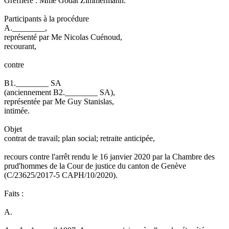
Greffière : Mme Godat Zimmermann.
Participants à la procédure
A.________,
représenté par Me Nicolas Cuénoud,
recourant,
contre
B1.________ SA
(anciennement B2.________ SA),
représentée par Me Guy Stanislas,
intimée.
Objet
contrat de travail; plan social; retraite anticipée,
recours contre l'arrêt rendu le 16 janvier 2020 par la Chambre des
prud'hommes de la Cour de justice du canton de Genève
(C/23625/2017-5 CAPH/10/2020).
Faits :
A.