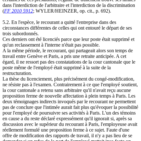
dans l'interdiction de l'arbitraire et l'interdiction de la discrimination
(
FF 2010 5912
; WYLER/HEINZER, op. cit., p. 692).
5.2. En l'espèce, le recourant a quitté l'entreprise dans des
circonstances différentes de celles qui ont entouré le départ de ses
trois subordonnés.
Ces derniers ont été licenciés parce que leur poste était supprimé et
qu'un reclassement à l'interne n'était pas possible.
A la même période, le recourant, qui partageait alors son temps de
travail entre Genève et Paris, a pris une retraite anticipée. A cet
égard, il ne ressort pas des constatations de la cour cantonale que le
poste même de l'employé était supprimé à la suite de la
restructuration.
La thèse du licenciement, plus précisément du congé-modification,
ne résiste pas à l'examen. Contrairement à ce que l'employé soutient,
la cour cantonale a retenu sans arbitraire qu'il n'avait reçu aucune
proposition ferme de nouvelle affectation à plein temps à Paris. Les
deux témoignages indirects invoqués par le recourant ne permettent
pas de conclure que l'intimée aurait fait plus qu'évoquer la possibilité
pour l'employé de poursuivre ses activités à Paris. L'un des témoins
en cause a du reste déclaré expressément qu'il ignorait si, après sa
discussion avec le supérieur du recourant à Paris, l'employeuse avait
réellement formulé une proposition ferme à ce sujet. Faute d'une
offre de modification des rapports de travail, il n'y a pas lieu de se