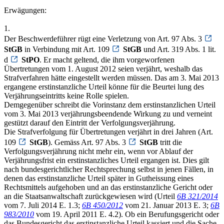
Erwägungen:
1.
Der Beschwerdeführer rügt eine Verletzung von Art. 97 Abs. 3
StGB
in Verbindung mit Art. 109
StGB
und Art. 319 Abs. 1 lit.
d
StPO
. Er macht geltend, die ihm vorgeworfenen
Übertretungen vom 1. August 2012 seien verjährt, weshalb das
Strafverfahren hätte eingestellt werden müssen. Das am 3. Mai 2013
ergangene erstinstanzliche Urteil könne für die Beurtei lung des
Verjährungseintritts keine Rolle spielen.
Demgegenüber schreibt die Vorinstanz dem erstinstanzlichen Urteil
vom 3. Mai 2013 verjährungsbeendende Wirkung zu und verneint
gestützt darauf den Eintritt der Verfolgungsverjährung.
Die Strafverfolgung für Übertretungen verjährt in drei Jahren (Art.
109
StGB
). Gemäss Art. 97 Abs. 3
StGB
tritt die
Verfolgungsverjährung nicht mehr ein, wenn vor Ablauf der
Verjährungsfrist ein erstinstanzliches Urteil ergangen ist. Dies gilt
nach bundesgerichtlicher Rechtsprechung selbst in jenen Fällen, in
denen das erstinstanzliche Urteil später in Gutheissung eines
Rechtsmittels aufgehoben und an das erstinstanzliche Gericht oder
an die Staatsanwaltschaft zurückgewiesen wird (Urteil
6B 321/2014
vom 7. Juli 2014 E. 1.3;
6B 450/2012
vom 21. Januar 2013 E. 3;
6B
983/2010
vom 19. April 2011 E. 4.2). Ob ein Berufungsgericht oder
das Bundesgericht das erstinstanzliche Urteil kassiert und die Sache