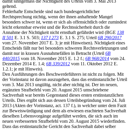
damit sinngemäss die Nichtigkeit des Urteils vom 3. Mai 2013
geltend.
Fehlerhafte Entscheide sind nach bundesgerichtlicher
Rechtsprechung nichtig, wenn der ihnen anhaftende Mangel
besonders schwer ist, wenn er sich als offensichtlich oder zumindest
leicht erkennbar erweist und die Rechtssicherheit durch die
Annahme der Nichtigkeit nicht ernsthaft gefährdet wird (BGE
138
II 501
E. 3.1 S. 503;
137 I 273
E. 3.1 S. 275; Urteil
6B 290/2017
vom 27. November 2017 E. 3; je mit Hinweisen). Nichtigkeit eines
Entscheids fällt nur bei besonders schweren Rechtsverletzungen und
damit nur in krassen Ausnahmefällen in Betracht (Urteil
6B
440/2015
vom 18. November 2015 E. 1.2 f.;
6B 968/2014
vom 24.
Dezember 2014 E. 1.4;
6B 339/2012
vom 11. Oktober 2012 E.
1.2.1; je mit Hinweis).
Den Ausführungen des Beschwerdeführers ist nicht zu folgen. Mit
der Vorinstanz ist davon auszugehen, dass das erstinstanzliche Urteil
vom 3. Mai 2013 ungültig, nicht aber nichtig ist. Der im neuen,
ergänzten Strafbefehl vom 20. August 2015 umschriebene
Sachverhalt war bereits Gegenstand dieses ersten erstinstanzlichen
Urteils. Dies ergibt sich aus dessen Urteilsbegründung vom 24. Juli
2013 (Akten der Vorinstanz, act. 137 f.), in welcher unter dem Fazit
zur Beweiswürdigung und dem als erwiesen erachteten Sachverhalt
dieselben Lebensvorgänge aufgeführt werden, die sich auch im
neuen verbesserten Strafbefehl vom 20. August 2015 wiederfinden.
Dass das erstinstanzliche Gericht den Sachverhalt dabei selber