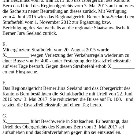
Mit Beschluss vom 6. Mai 2015 hob das Obergericht des Kantons
Bern das Urteil des Regionalgerichts vom 3. Mai 2013 auf und wies
die Sache zu neuer Beurteilung an dieses zurück. Mit Verfügung
vom 4. Juni 2015 wies das Regionalgericht Berner Jura-Seeland den
Strafbefehl vom 1. November 2012 zur Ergänzung bzw.
Berichtigung des Sachverhalts an die regionale Staatsanwaltschaft
Berner Jura-Seeland zurück.
E.
Mit ergänztem Strafbefehl vom 20. August 2015 wurde
X._________ wegen Verletzung der Verkehrsregeln wiederum zu
einer Busse von Fr. 400.- unter Festlegung der Ersatzfreiheitsstrafe
auf vier Tage bestraft. Gegen diesen Strafbefehl erhob X._________
erneut Einsprache.
F.
Das Regionalgericht Berner Jura-Seeland und das Obergericht des
Kantons Bern bestätigten die Schuldsprüche mit Urteil von 22. Juni
2016 bzw. 3. Mai 2017. Sie reduzierten die Busse auf Fr. 100. - und
setzten die Ersatzfreiheitsstrafe auf einen Tag herab.
G.
X._________ führt Beschwerde in Strafsachen. Er beantragt, das
Urteil des Obergerichts des Kantons Bern vom 3. Mai 2017 sei
aufzuheben und das Strafverfahren gegen ihn sei einzustellen.