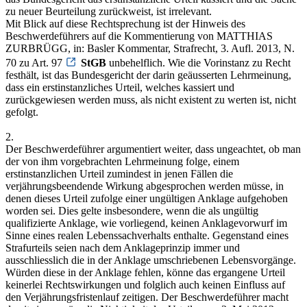
zu neuer Beurteilung zurückweist, ist irrelevant.
Mit Blick auf diese Rechtsprechung ist der Hinweis des
Beschwerdeführers auf die Kommentierung von MATTHIAS
ZURBRÜGG, in: Basler Kommentar, Strafrecht, 3. Aufl. 2013, N.
70 zu Art. 97
StGB
unbehelflich. Wie die Vorinstanz zu Recht
festhält, ist das Bundesgericht der darin geäusserten Lehrmeinung,
dass ein erstinstanzliches Urteil, welches kassiert und
zurückgewiesen werden muss, als nicht existent zu werten ist, nicht
gefolgt.
2.
Der Beschwerdeführer argumentiert weiter, dass ungeachtet, ob man
der von ihm vorgebrachten Lehrmeinung folge, einem
erstinstanzlichen Urteil zumindest in jenen Fällen die
verjährungsbeendende Wirkung abgesprochen werden müsse, in
denen dieses Urteil zufolge einer ungültigen Anklage aufgehoben
worden sei. Dies gelte insbesondere, wenn die als ungültig
qualifizierte Anklage, wie vorliegend, keinen Anklagevorwurf im
Sinne eines realen Lebenssachverhalts enthalte. Gegenstand eines
Strafurteils seien nach dem Anklageprinzip immer und
ausschliesslich die in der Anklage umschriebenen Lebensvorgänge.
Würden diese in der Anklage fehlen, könne das ergangene Urteil
keinerlei Rechtswirkungen und folglich auch keinen Einfluss auf
den Verjährungsfristenlauf zeitigen. Der Beschwerdeführer macht