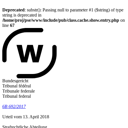
Deprecated
: substr(): Passing null to parameter #1 ($string) of type
string is deprecated in
/home/proj/pse/www/include/pub/class.cache.show.entry.php
on
line
67
Bundesgericht
Tribunal fédéral
Tribunale federale
Tribunal federal
6B 692/2017
Urteil vom 13. April 2018
Strafrechtliche Abteilung