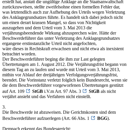
erstellt hat, anstatt die ungültige Anklage an die Staatsanwaltschaft
zurückzuweisen, stellte zweifelsohne einen formellen Fehler dar,
was letztendlich auch zur Aufhebung des Urteils wegen Verletzung
des Anklagegrundsatzes führte. Es handelt sich dabei jedoch nicht
um einen derart krassen Mangel, so dass von Nichtigkeit
auszugehen und dem Urteil vom 3. Mai 2013 die
verjährungsbeendende Wirkung abzusprechen wäre. Hätte der
Beschwerdeführer das unter Verletzung des Anklagegrundsatzes
ergangene erstinstanzliche Urteil nicht angefochten,
wäre dieses in Rechtskraft erwachsen und nicht etwa als inexistent
betrachtet worden.
Der Beschwerdeführer beging die ihm zur Last gelegten
Übertretungen am 1. August 2012. Die Verjährungsfrist begann von
diesem Tag an zu laufen und wurde mit Urteil vom 3. Mai 2013,
mithin vor Ablauf der dreijährigen Verfolgungsverjährungsfrist,
beendet. Die Vorinstanz verletzt folglich kein Bundesrecht, wenn sie
die dem Beschwerdeführer vorgeworfenen Übertretungen gestützt
auf Art. 109
StGB
i.V.m Art. 97 Abs. 3
StGB
als nicht
verjährt ansieht und das Verfahren nicht einstellt.
3.
Die Beschwerde ist abzuweisen. Die Gerichtskosten sind dem
Beschwerdeführer aufzuerlegen (Art. 66 Abs. 1
BGG
).
Demnach erkennt das Bundesgericht: