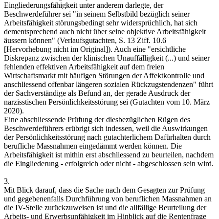
Eingliederungsfähigkeit unter anderem darlegte, der
Beschwerdeführer sei "in seinem Selbstbild bezüglich seiner
Arbeitsfähigkeit störungsbedingt sehr widersprüchlich, hat sich
dementsprechend auch nicht über seine objektive Arbeitsfähigkeit
äussern können" (Verlaufsgutachten, S. 13 Ziff. 10.6
[Hervorhebung nicht im Original]). Auch eine "ersichtliche
Diskrepanz zwischen der klinischen Unauffälligkeit (...) und seiner
fehlenden effektiven Arbeitsfähigkeit auf dem freien
Wirtschaftsmarkt mit häufigen Störungen der Affektkontrolle und
anschliessend offenbar längeren sozialen Rückzugstendenzen" führt
der Sachverständige als Befund an, der gerade Ausdruck der
narzisstischen Persönlichkeitsstörung sei (Gutachten vom 10. März
2020).
Eine abschliessende Prüfung der diesbezüglichen Rügen des
Beschwerdeführers erübrigt sich indessen, weil die Auswirkungen
der Persönlichkeitsstörung nach gutachterlichem Dafürhalten durch
berufliche Massnahmen eingedämmt werden können. Die
Arbeitsfähigkeit ist mithin erst abschliessend zu beurteilen, nachdem
die Eingliederung - erfolgreich oder nicht - abgeschlossen sein wird.
3.
Mit Blick darauf, dass die Sache nach dem Gesagten zur Prüfung
und gegebenenfalls Durchführung von beruflichen Massnahmen an
die IV-Stelle zurückzuweisen ist und die allfällige Beurteilung der
Arbeits- und Erwerbsunfähigkeit im Hinblick auf die Rentenfrage