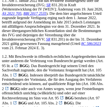
1.1. Am 1. Januar 2022 trat das revidierte Bundesgesetz über die
Invalidenversicherung (IVG;
SR
831.20) in Kraft
(Weiterentwicklung der IV [WEIV]; Änderung vom 19. Juni 2020,
AS 2021 705
,
BBl 2017 2535
). Die dem hier angefochtenen Urteil
zugrunde liegende Verfügung erging nach dem 1. Januar 2022,
betrifft aufgrund der Anmeldung im Jahr 2015 jedoch Leistungen
mit allfälligem Anspruchsbeginn vor dem 31. Dezember 2021. In
dieser übergangsrechtlichen Konstellation sind die Bestimmungen
des IVG und diejenigen der Verordnung über die
Invalidenversicherung (IVV;
SR
831.201) in der bis 31. Dezember
2021 gültig gewesenen Fassung massgebend (Urteil
8C 586/2023
vom 21. Februar 2024 E. 3).
1.2. Mit Beschwerde in öffentlich-rechtlichen Angelegenheiten kann
unter anderem die Verletzung von Bundesrecht gerügt werden (Art.
95 lit. a
BGG
). Das Bundesgericht legt seinem Urteil den
Sachverhalt zugrunde, den die Vorinstanz festgestellt hat (Art. 105
Abs. 1
BGG
). Indessen überprüft das Bundesgericht tatsächliche
Feststellungen der Vorinstanz, die für den Ausgang des Verfahrens
entscheidend sein können, auf qualifizierte Rüge hin (Art. 106 Abs.
2
BGG
) oder auch von Amtes wegen, wenn jene Feststellungen
offensichtlich unrichtig (willkürlich) sind oder auf einer
Rechtsverletzung im Sinn von Art. 95
BGG
beruhen (Art. 97
Abs. 1
BGG
und Art. 105 Abs. 2
BGG
). Die