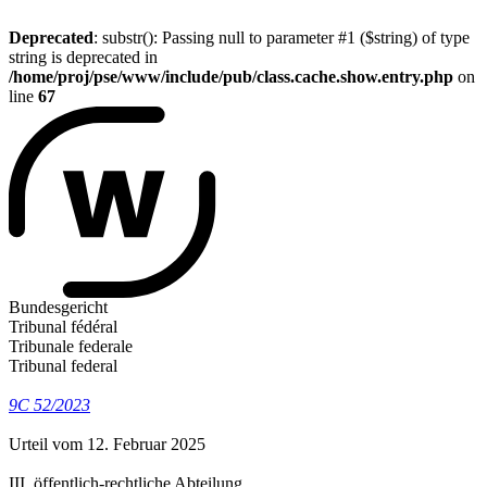
Deprecated
: substr(): Passing null to parameter #1 ($string) of type
string is deprecated in
/home/proj/pse/www/include/pub/class.cache.show.entry.php
on
line
67
Bundesgericht
Tribunal fédéral
Tribunale federale
Tribunal federal
9C 52/2023
Urteil vom 12. Februar 2025
III. öffentlich-rechtliche Abteilung