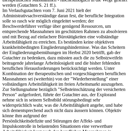
werden (Gutachten S. 21 ff.).
Im Verlaufsgutachten vom 7. Juni 2021 hielt der
Administrativsachverständige daran fest, die berufliche Integration
solle so rasch wie möglich eingeleitet werden; der
Beschwerdeführer verfüge über genügend Ressourcen, um
entsprechende Massnahmen im geschützten Rahmen zu absolvieren
und mit Bezug auf einfachere Bürotätigkeiten eine vollständige
Arbeitsfähigkeit zu erreichen. Es bestünden keine objektiven
krankheitsbedingten Eingliederungshindernisse. Was das Scheitern
der Eingliederungsbemühungen im Herbst 2020 betrifft, gab der
Gutachter zu bedenken, dazu müssten auch die zu Selbstzweifeln
beitragende jahrelange Arbeitslosigkeit und die bisher fehlenden
beruflichen Herausforderungen berücksichtigt werden. Unter
Kombination der therapeutischen und vorgeschlagenen beruflichen
Massnahmen sei (weiterhin) von der "Wiederherstellung" einer
vollständigen Arbeitsfähigkeit im freien Arbeitsmarkt auszugehen.
Zur Stellungnahme bezüglich "Selbsteinschätzung der versicherten
Person" aufgefordert, führte der Gutachter aus, der Explorand
nehme sich in seinem Selbstbild störungsbedingt sehr
widersprüchlich wahr, was die Arbeitsfähigkeit angehe, und habe
sich dementsprechend auch nicht dazu äussern können. Objektiv
könne ihm aufgrund der
Persönlichkeitsdefizite und Störungen der Affekt- und
Impulskontrolle in belastenden Situationen eine verwertbare