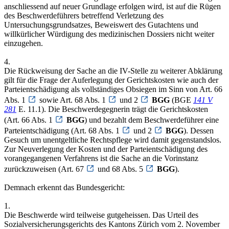
anschliessend auf neuer Grundlage erfolgen wird, ist auf die Rügen
des Beschwerdeführers betreffend Verletzung des
Untersuchungsgrundsatzes, Beweiswert des Gutachtens und
willkürlicher Würdigung des medizinischen Dossiers nicht weiter
einzugehen.
4.
Die Rückweisung der Sache an die IV-Stelle zu weiterer Abklärung
gilt für die Frage der Auferlegung der Gerichtskosten wie auch der
Parteientschädigung als vollständiges Obsiegen im Sinn von Art. 66
Abs. 1
sowie Art. 68 Abs. 1
und 2
BGG
(BGE
141 V
281
E. 11.1). Die Beschwerdegegnerin trägt die Gerichtskosten
(Art. 66 Abs. 1
BGG
) und bezahlt dem Beschwerdeführer eine
Parteientschädigung (Art. 68 Abs. 1
und 2
BGG
). Dessen
Gesuch um unentgeltliche Rechtspflege wird damit gegenstandslos.
Zur Neuverlegung der Kosten und der Parteientschädigung des
vorangegangenen Verfahrens ist die Sache an die Vorinstanz
zurückzuweisen (Art. 67
und 68 Abs. 5
BGG
).
Demnach erkennt das Bundesgericht:
1.
Die Beschwerde wird teilweise gutgeheissen. Das Urteil des
Sozialversicherungsgerichts des Kantons Zürich vom 2. November