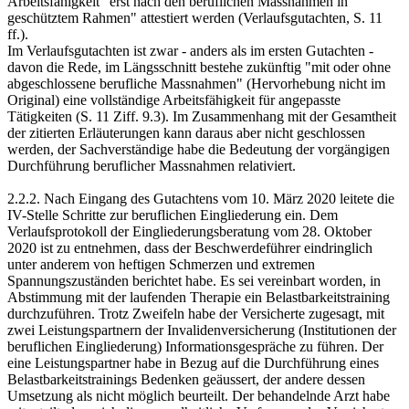
Arbeitsfähigkeit "erst nach den beruflichen Massnahmen in
geschütztem Rahmen" attestiert werden (Verlaufsgutachten, S. 11
ff.).
Im Verlaufsgutachten ist zwar - anders als im ersten Gutachten -
davon die Rede, im Längsschnitt bestehe zukünftig "mit oder ohne
abgeschlossene berufliche Massnahmen" (Hervorhebung nicht im
Original) eine vollständige Arbeitsfähigkeit für angepasste
Tätigkeiten (S. 11 Ziff. 9.3). Im Zusammenhang mit der Gesamtheit
der zitierten Erläuterungen kann daraus aber nicht geschlossen
werden, der Sachverständige habe die Bedeutung der vorgängigen
Durchführung beruflicher Massnahmen relativiert.
2.2.2. Nach Eingang des Gutachtens vom 10. März 2020 leitete die
IV-Stelle Schritte zur beruflichen Eingliederung ein. Dem
Verlaufsprotokoll der Eingliederungsberatung vom 28. Oktober
2020 ist zu entnehmen, dass der Beschwerdeführer eindringlich
unter anderem von heftigen Schmerzen und extremen
Spannungszuständen berichtet habe. Es sei vereinbart worden, in
Abstimmung mit der laufenden Therapie ein Belastbarkeitstraining
durchzuführen. Trotz Zweifeln habe der Versicherte zugesagt, mit
zwei Leistungspartnern der Invalidenversicherung (Institutionen der
beruflichen Eingliederung) Informationsgespräche zu führen. Der
eine Leistungspartner habe in Bezug auf die Durchführung eines
Belastbarkeitstrainings Bedenken geäussert, der andere dessen
Umsetzung als nicht möglich beurteilt. Der behandelnde Arzt habe