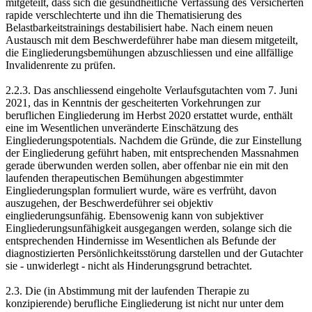
mitgeteilt, dass sich die gesundheitliche Verfassung des Versicherten
rapide verschlechterte und ihn die Thematisierung des
Belastbarkeitstrainings destabilisiert habe. Nach einem neuen
Austausch mit dem Beschwerdeführer habe man diesem mitgeteilt,
die Eingliederungsbemühungen abzuschliessen und eine allfällige
Invalidenrente zu prüfen.
2.2.3. Das anschliessend eingeholte Verlaufsgutachten vom 7. Juni
2021, das in Kenntnis der gescheiterten Vorkehrungen zur
beruflichen Eingliederung im Herbst 2020 erstattet wurde, enthält
eine im Wesentlichen unveränderte Einschätzung des
Eingliederungspotentials. Nachdem die Gründe, die zur Einstellung
der Eingliederung geführt haben, mit entsprechenden Massnahmen
gerade überwunden werden sollen, aber offenbar nie ein mit den
laufenden therapeutischen Bemühungen abgestimmter
Eingliederungsplan formuliert wurde, wäre es verfrüht, davon
auszugehen, der Beschwerdeführer sei objektiv
eingliederungsunfähig. Ebensowenig kann von subjektiver
Eingliederungsunfähigkeit ausgegangen werden, solange sich die
entsprechenden Hindernisse im Wesentlichen als Befunde der
diagnostizierten Persönlichkeitsstörung darstellen und der Gutachter
sie - unwiderlegt - nicht als Hinderungsgrund betrachtet.
2.3. Die (in Abstimmung mit der laufenden Therapie zu
konzipierende) berufliche Eingliederung ist nicht nur unter dem