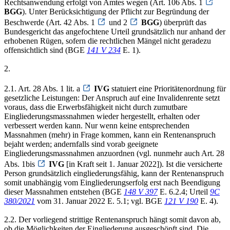
Rechtsanwendung erfolgt von Amtes wegen (Art. 106 Abs. 1
BGG
). Unter Berücksichtigung der Pflicht zur Begründung der
Beschwerde (Art. 42 Abs. 1
und 2
BGG
) überprüft das
Bundesgericht das angefochtene Urteil grundsätzlich nur anhand der
erhobenen Rügen, sofern die rechtlichen Mängel nicht geradezu
offensichtlich sind (BGE
141 V 234
E. 1).
2.
2.1. Art. 28 Abs. 1 lit. a
IVG
statuiert eine Prioritätenordnung für
gesetzliche Leistungen: Der Anspruch auf eine Invalidenrente setzt
voraus, dass die Erwerbsfähigkeit nicht durch zumutbare
Eingliederungsmassnahmen wieder hergestellt, erhalten oder
verbessert werden kann. Nur wenn keine entsprechenden
Massnahmen (mehr) in Frage kommen, kann ein Rentenanspruch
bejaht werden; andernfalls sind vorab geeignete
Eingliederungsmassnahmen anzuordnen (vgl. nunmehr auch Art. 28
Abs. 1bis
IVG
[in Kraft seit 1. Januar 2022]). Ist die versicherte
Person grundsätzlich eingliederungsfähig, kann der Rentenanspruch
somit unabhängig vom Eingliederungserfolg erst nach Beendigung
dieser Massnahmen entstehen (BGE
148 V 397
E. 6.2.4; Urteil
9C
380/2021
vom 31. Januar 2022 E. 5.1; vgl. BGE
121 V 190
E. 4).
2.2. Der vorliegend strittige Rentenanspruch hängt somit davon ab,
ob die Möglichkeiten der Eingliederung ausgeschöpft sind. Die