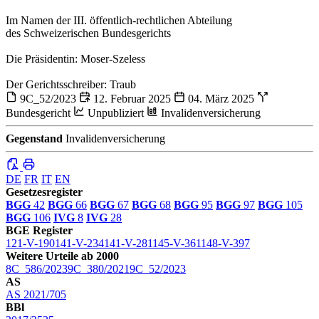
Im Namen der III. öffentlich-rechtlichen Abteilung
des Schweizerischen Bundesgerichts
Die Präsidentin: Moser-Szeless
Der Gerichtsschreiber: Traub
9C_52/2023
12. Februar 2025
04. März 2025
Bundesgericht
Unpubliziert
Invalidenversicherung
Gegenstand
Invalidenversicherung
DE
FR
IT
EN
Gesetzesregister
BGG
42
BGG
66
BGG
67
BGG
68
BGG
95
BGG
97
BGG
105
BGG
106
IVG
8
IVG
28
BGE Register
121-V-190
141-V-234
141-V-281
145-V-361
148-V-397
Weitere Urteile ab 2000
8C_586/2023
9C_380/2021
9C_52/2023
AS
AS 2021/705
BBl