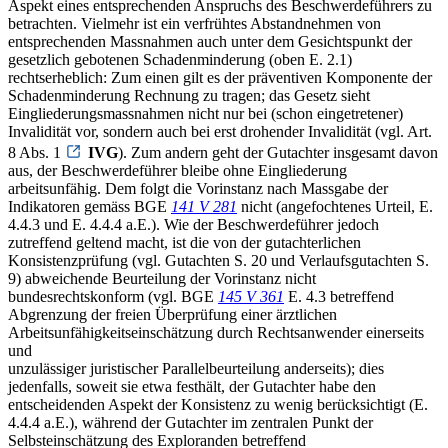
Aspekt eines entsprechenden Anspruchs des Beschwerdeführers zu
betrachten. Vielmehr ist ein verfrühtes Abstandnehmen von
entsprechenden Massnahmen auch unter dem Gesichtspunkt der
gesetzlich gebotenen Schadenminderung (oben E. 2.1)
rechtserheblich: Zum einen gilt es der präventiven Komponente der
Schadenminderung Rechnung zu tragen; das Gesetz sieht
Eingliederungsmassnahmen nicht nur bei (schon eingetretener)
Invalidität vor, sondern auch bei erst drohender Invalidität (vgl. Art.
8 Abs. 1
IVG
). Zum andern geht der Gutachter insgesamt davon
aus, der Beschwerdeführer bleibe ohne Eingliederung
arbeitsunfähig. Dem folgt die Vorinstanz nach Massgabe der
Indikatoren gemäss BGE
141 V 281
nicht (angefochtenes Urteil, E.
4.4.3 und E. 4.4.4 a.E.). Wie der Beschwerdeführer jedoch
zutreffend geltend macht, ist die von der gutachterlichen
Konsistenzprüfung (vgl. Gutachten S. 20 und Verlaufsgutachten S.
9) abweichende Beurteilung der Vorinstanz nicht
bundesrechtskonform (vgl. BGE
145 V 361
E. 4.3 betreffend
Abgrenzung der freien Überprüfung einer ärztlichen
Arbeitsunfähigkeitseinschätzung durch Rechtsanwender einerseits
und
unzulässiger juristischer Parallelbeurteilung anderseits); dies
jedenfalls, soweit sie etwa festhält, der Gutachter habe den
entscheidenden Aspekt der Konsistenz zu wenig berücksichtigt (E.
4.4.4 a.E.), während der Gutachter im zentralen Punkt der
Selbsteinschätzung des Exploranden betreffend