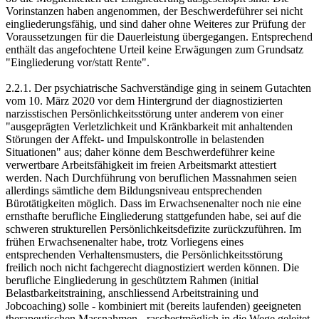
Vorinstanzen haben angenommen, der Beschwerdeführer sei nicht
eingliederungsfähig, und sind daher ohne Weiteres zur Prüfung der
Voraussetzungen für die Dauerleistung übergegangen. Entsprechend
enthält das angefochtene Urteil keine Erwägungen zum Grundsatz
"Eingliederung vor/statt Rente".
2.2.1. Der psychiatrische Sachverständige ging in seinem Gutachten
vom 10. März 2020 vor dem Hintergrund der diagnostizierten
narzisstischen Persönlichkeitsstörung unter anderem von einer
"ausgeprägten Verletzlichkeit und Kränkbarkeit mit anhaltenden
Störungen der Affekt- und Impulskontrolle in belastenden
Situationen" aus; daher könne dem Beschwerdeführer keine
verwertbare Arbeitsfähigkeit im freien Arbeitsmarkt attestiert
werden. Nach Durchführung von beruflichen Massnahmen seien
allerdings sämtliche dem Bildungsniveau entsprechenden
Bürotätigkeiten möglich. Dass im Erwachsenenalter noch nie eine
ernsthafte berufliche Eingliederung stattgefunden habe, sei auf die
schweren strukturellen Persönlichkeitsdefizite zurückzuführen. Im
frühen Erwachsenenalter habe, trotz Vorliegens eines
entsprechenden Verhaltensmusters, die Persönlichkeitsstörung
freilich noch nicht fachgerecht diagnostiziert werden können. Die
berufliche Eingliederung in geschütztem Rahmen (initial
Belastbarkeitstraining, anschliessend Arbeitstraining und
Jobcoaching) solle - kombiniert mit (bereits laufenden) geeigneten
therapeutischen Massnahmen - raschestmöglich in die Wege geleitet