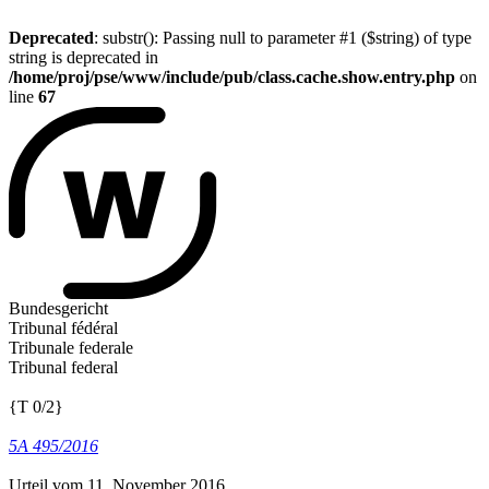
Deprecated
: substr(): Passing null to parameter #1 ($string) of type
string is deprecated in
/home/proj/pse/www/include/pub/class.cache.show.entry.php
on
line
67
Bundesgericht
Tribunal fédéral
Tribunale federale
Tribunal federal
{T 0/2}
5A 495/2016
Urteil vom 11. November 2016