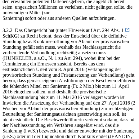
den erwähnten potenten Darlehensgebern, die angeblich bereit
seien, ungesichert Millionen zu verleihen, nicht gelingen sollte, die
notwendigen Mittel (zur
Sanierung) sofort oder aus anderen Quellen aufzubringen.
3.2.2. Das Obergericht hat (unter Hinweis auf Art. 294 Abs. 1
SchKG
) zu Recht betont, dass der Entscheid über die definitive
Stundung bzw. Konkurseröffnung vor Ablauf der provisorischen
Stundung gefällt sein muss, weshalb das Nachlassgericht die
vorbereitende Verhandlung rechtzeitig ansetzen muss
(HUNKELER, a.a.O., N. 1 zu Art. 294), wobei ihm bei der
Terminierung ein Ermessen zusteht. Bereits aus dem
erstinstanzlichen Urteil vom 8. April 2016 (Verlängerung der
provisorischen Stundung und Fristansetzung zur Verhandlung) geht
hervor, dass gemäss eigenen Ausführungen der Beschwerdeführerin
die fehlenden Mittel zur Sanierung (Fr. 2 Mio.) bis zum 11. April
2016 eingehen sollten, und deshalb die provisorische
Nachlassstundung bis zum 11. Mai 2016 verlängert worden ist.
Inwiefern die Ansetzung der Verhandlung auf den 27. April 2016 (2
Wochen vor Ablauf der provisorischen Stundung) zur rechtzeitigen
Beurteilung der Sanierungsaussichten gesetzwidrig sein soll, ist
nicht ersichtlich. Die Beschwerdeführerin verkennt sodann, dass mit
der Nachlassstundung ein Verfahren ausgelöst wird, das die
Sanierung (i.w.S.) bezweckt und daher entweder mit der Sanierung
(i.e.S.) oder mit der Liquidation durch Konkurs endet (JEANDIN,