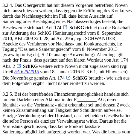
3.2.4. Das Obergericht hat mit diesem Vorgehen betreffend Noven
nicht ausschliessen wollen, dass gegen die Eröffnung des Konkurses
durch das Nachlassgericht im Fall, dass keine Aussicht auf
Sanierung oder Bestätigung eines Nachlassvertrages besteht, die
Beschwerde sich nach Art. 174
SchKG
richtet (so die Botschaft
zur Änderung des SchKG [Sanierungsrecht] vom 8. September
2010, BBl 2009 Ziff. 28, ad Art. 295c; vgl. SCHWANDER,
Aspekte des Verfahrens vor Nachlass- und Konkursgerichts, in:
Tagung "Das neue Sanierungsrecht" vom 8. November 2013
[www.irp.unisg.ch], S. 10: analoge Anwendung). Allerdings gilt
nach der Praxis, dass gestützt auf den klaren Wortlaut von Art. 174
Abs. 2
SchKG
weitere echte Noven nicht zugelassen sind (vgl.
Urteil
5A 625/2015
vom 18. Januar 2016 E. 3.6.1, mit Hinweisen).
Die Novenfrage gemäss Art. 174
SchKG
braucht - wie sich aus
dem Folgenden ergibt - nicht näher erörtert zu werden.
3.2.5. Bei der betreffenden Finanzierungsmöglichkeit handelte sich
um ein Darlehen einer Aktionärin der F.________ AG, deren
Identität - so die Vorinstanz - nicht erkennbar sei und dessen Zweck
keinen Zusammenhang zur Tätigkeit der Schuldnerin aufweise.
Einzige Verbindung sei der Umstand, dass bei beiden Gesellschaften
die selbe Person als einziger Verwaltungsrat wirke. Daraus hat die
Vorinstanz geschlossen, dass keine konkret fassbare
Sanierungsmöglichkeit aufgezeigt worden war. Was die bereits vom