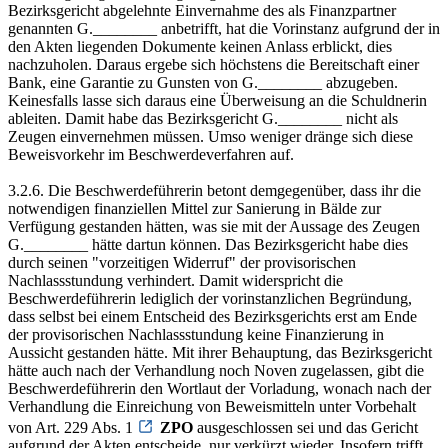
Bezirksgericht abgelehnte Einvernahme des als Finanzpartner
genannten G.________ anbetrifft, hat die Vorinstanz aufgrund der in
den Akten liegenden Dokumente keinen Anlass erblickt, dies
nachzuholen. Daraus ergebe sich höchstens die Bereitschaft einer
Bank, eine Garantie zu Gunsten von G.________ abzugeben.
Keinesfalls lasse sich daraus eine Überweisung an die Schuldnerin
ableiten. Damit habe das Bezirksgericht G.________ nicht als
Zeugen einvernehmen müssen. Umso weniger dränge sich diese
Beweisvorkehr im Beschwerdeverfahren auf.
3.2.6. Die Beschwerdeführerin betont demgegenüber, dass ihr die
notwendigen finanziellen Mittel zur Sanierung in Bälde zur
Verfügung gestanden hätten, was sie mit der Aussage des Zeugen
G.________ hätte dartun können. Das Bezirksgericht habe dies
durch seinen "vorzeitigen Widerruf" der provisorischen
Nachlassstundung verhindert. Damit widerspricht die
Beschwerdeführerin lediglich der vorinstanzlichen Begründung,
dass selbst bei einem Entscheid des Bezirksgerichts erst am Ende
der provisorischen Nachlassstundung keine Finanzierung in
Aussicht gestanden hätte. Mit ihrer Behauptung, das Bezirksgericht
hätte auch nach der Verhandlung noch Noven zugelassen, gibt die
Beschwerdeführerin den Wortlaut der Vorladung, wonach nach der
Verhandlung die Einreichung von Beweismitteln unter Vorbehalt
von Art. 229 Abs. 1
ZPO
ausgeschlossen sei und das Gericht
aufgrund der Akten entscheide, nur verkürzt wieder. Insofern trifft