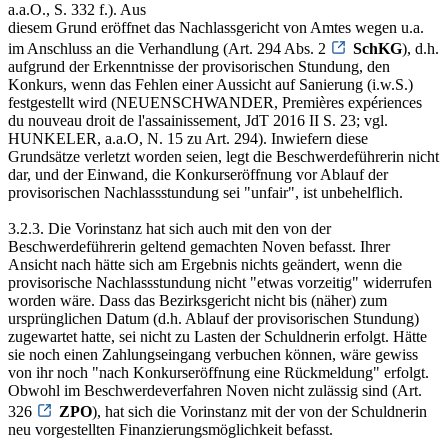
a.a.O., S. 332 f.). Aus
diesem Grund eröffnet das Nachlassgericht von Amtes wegen u.a.
im Anschluss an die Verhandlung (Art. 294 Abs. 2
SchKG
), d.h.
aufgrund der Erkenntnisse der provisorischen Stundung, den
Konkurs, wenn das Fehlen einer Aussicht auf Sanierung (i.w.S.)
festgestellt wird (NEUENSCHWANDER, Premières expériences
du nouveau droit de l'assainissement, JdT 2016 II S. 23; vgl.
HUNKELER, a.a.O, N. 15 zu Art. 294). Inwiefern diese
Grundsätze verletzt worden seien, legt die Beschwerdeführerin nicht
dar, und der Einwand, die Konkurseröffnung vor Ablauf der
provisorischen Nachlassstundung sei "unfair", ist unbehelflich.
3.2.3. Die Vorinstanz hat sich auch mit den von der
Beschwerdeführerin geltend gemachten Noven befasst. Ihrer
Ansicht nach hätte sich am Ergebnis nichts geändert, wenn die
provisorische Nachlassstundung nicht "etwas vorzeitig" widerrufen
worden wäre. Dass das Bezirksgericht nicht bis (näher) zum
ursprünglichen Datum (d.h. Ablauf der provisorischen Stundung)
zugewartet hatte, sei nicht zu Lasten der Schuldnerin erfolgt. Hätte
sie noch einen Zahlungseingang verbuchen können, wäre gewiss
von ihr noch "nach Konkurseröffnung eine Rückmeldung" erfolgt.
Obwohl im Beschwerdeverfahren Noven nicht zulässig sind (Art.
326
ZPO
), hat sich die Vorinstanz mit der von der Schuldnerin
neu vorgestellten Finanzierungsmöglichkeit befasst.