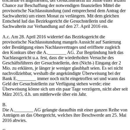
erscheine es angemessen, der Gesuchstellerin im Sinne einer letzten
Chance zur Beschaffung der notwendigen finanziellen Mittel die
provisorische Nachlassstundung (und entsprechend dem Antrag der
Sachwalterin) um einen Monat zu verlängern. Mit dem gleichen
Entscheid lud das Bezirksgericht die Gesuchstellerin und die
Sachwalterin zur Verhandlung auf den 27. April 2016 ein.
A.c. Am 28. April 2016 widerrief das Bezirksgericht die
provisorische Nachlassstundung mangels Aussicht auf Sanierung
oder Bestätigung eines Nachlassvertrages und eröffnete zugleich
den Konkurs über die A.________ AG. Zur Begründung hielt das
Nachlassgericht u.a. fest, dass die wiederholten Versuche des
Geschäftsführers der Gesuchstellerin, den (Nicht-) Eingang der 2
Mio. zu erklären, je länger je weniger glaubhaft seien. Es sei nicht
nachvollziehbar, weshalb die angekündigte Überweisung bei der
Bank E.________ immer noch nicht eingetroffen sei und wann das
Geld der Gesuchstellerin zur Verfügung stehen werde; eine
Überweisung könne sich um ein paar Tage verzögern, nicht aber seit
März 2015, d.h. um mittlerweile über ein Jahr.
B.
Die A.________ AG gelangte daraufhin mit einer ganzen Reihe von
Anträgen an das Obergericht, welches ihre Beschwerde am 25. Mai
2016 abwies.