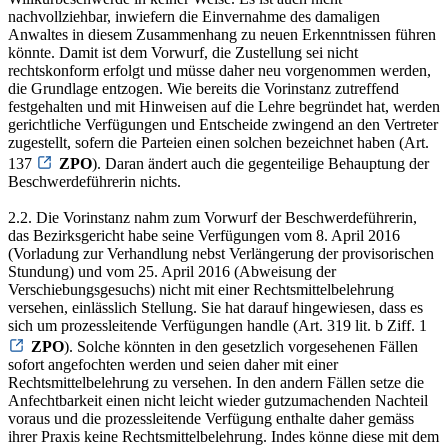
nachvollziehbar, inwiefern die Einvernahme des damaligen
Anwaltes in diesem Zusammenhang zu neuen Erkenntnissen führen
könnte. Damit ist dem Vorwurf, die Zustellung sei nicht
rechtskonform erfolgt und müsse daher neu vorgenommen werden,
die Grundlage entzogen. Wie bereits die Vorinstanz zutreffend
festgehalten und mit Hinweisen auf die Lehre begründet hat, werden
gerichtliche Verfügungen und Entscheide zwingend an den Vertreter
zugestellt, sofern die Parteien einen solchen bezeichnet haben (Art.
137
ZPO
). Daran ändert auch die gegenteilige Behauptung der
Beschwerdeführerin nichts.
2.2. Die Vorinstanz nahm zum Vorwurf der Beschwerdeführerin,
das Bezirksgericht habe seine Verfügungen vom 8. April 2016
(Vorladung zur Verhandlung nebst Verlängerung der provisorischen
Stundung) und vom 25. April 2016 (Abweisung der
Verschiebungsgesuchs) nicht mit einer Rechtsmittelbelehrung
versehen, einlässlich Stellung. Sie hat darauf hingewiesen, dass es
sich um prozessleitende Verfügungen handle (Art. 319 lit. b Ziff. 1
ZPO
). Solche könnten in den gesetzlich vorgesehenen Fällen
sofort angefochten werden und seien daher mit einer
Rechtsmittelbelehrung zu versehen. In den andern Fällen setze die
Anfechtbarkeit einen nicht leicht wieder gutzumachenden Nachteil
voraus und die prozessleitende Verfügung enthalte daher gemäss
ihrer Praxis keine Rechtsmittelbelehrung. Indes könne diese mit dem