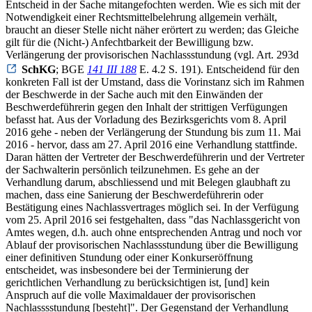
Entscheid in der Sache mitangefochten werden. Wie es sich mit der
Notwendigkeit einer Rechtsmittelbelehrung allgemein verhält,
braucht an dieser Stelle nicht näher erörtert zu werden; das Gleiche
gilt für die (Nicht-) Anfechtbarkeit der Bewilligung bzw.
Verlängerung der provisorischen Nachlassstundung (vgl. Art. 293d
SchKG
; BGE
141 III 188
E. 4.2 S. 191). Entscheidend für den
konkreten Fall ist der Umstand, dass die Vorinstanz sich im Rahmen
der Beschwerde in der Sache auch mit den Einwänden der
Beschwerdeführerin gegen den Inhalt der strittigen Verfügungen
befasst hat. Aus der Vorladung des Bezirksgerichts vom 8. April
2016 gehe - neben der Verlängerung der Stundung bis zum 11. Mai
2016 - hervor, dass am 27. April 2016 eine Verhandlung stattfinde.
Daran hätten der Vertreter der Beschwerdeführerin und der Vertreter
der Sachwalterin persönlich teilzunehmen. Es gehe an der
Verhandlung darum, abschliessend und mit Belegen glaubhaft zu
machen, dass eine Sanierung der Beschwerdeführerin oder
Bestätigung eines Nachlassvertrages möglich sei. In der Verfügung
vom 25. April 2016 sei festgehalten, dass "das Nachlassgericht von
Amtes wegen, d.h. auch ohne entsprechenden Antrag und noch vor
Ablauf der provisorischen Nachlassstundung über die Bewilligung
einer definitiven Stundung oder einer Konkurseröffnung
entscheidet, was insbesondere bei der Terminierung der
gerichtlichen Verhandlung zu berücksichtigen ist, [und] kein
Anspruch auf die volle Maximaldauer der provisorischen
Nachlasssstundung [besteht]". Der Gegenstand der Verhandlung