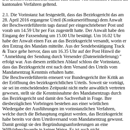
kantonalen Verfahren geltend.
2.1. Die Vorinstanz hat festgestellt, dass das Bezirksgericht das am
28. April 2016 ergangene Urteil (Konkurseröffnung) dem Anwalt
der Beschwerdeführerin tags darauf per eingeschriebener Post und
vorab um 14.59 Uhr per Fax zugestellt hatte. Der Anwalt habe den
Eingang der Faxsendung um 15.00 Uhr bestätigt. Um 16.02 Uhr
habe der Anwalt einen Fax an das Bezirksgericht versandt, worin er
den Entzug des Mandats mitteilte. Aus der Sendebestätigung Track
& Trace gehe hervor, dass um 16.35 Uhr auf der Post Hinwil die
"Anmeldung der Sendung durch Versender (Dateneinlieferung) "
erfolgt war. Aus diesem zeitlichen Ablauf schloss die Vorinstanz,
dass das Bezirksgericht erst nach dem Versand des Urteils vom
Mandatsentzug Kenntnis erhalten hatte.
Die Beschwerdeführerin erneuert vor Bundesgericht ihre Kritik an
der Eröffnung des bezirksgerichtlichen Urteils. Soweit sie vorträgt,
sie sei im entscheidenden Zeitpunkt nicht mehr anwaltlich vertreten
gewesen, stellt sie die Kenntnisnahme des Mandatsentzugs durch
das Bezirksgericht und damit den Sachverhalt in Frage. Ihre
diesbezüglichen Vorbringen bestehen aus einer wörtlichen
Wiedergabe der Ausführungen im vorinstanzlichen Verfahren,
welche durch die Behauptung ergänzt werden, das Bezirksgericht
habe bereits vor dem Urteilsversand vom Mandatsentzug gewusst.
Damit genügt sie den Begründungsanforderungen an eine
Willkürbeschwerde in keiner Weise. Es ist auch nicht