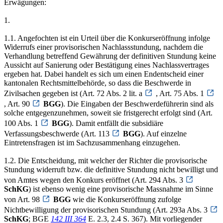
Erwägungen:
1.
1.1. Angefochten ist ein Urteil über die Konkurseröffnung infolge
Widerrufs einer provisorischen Nachlassstundung, nachdem die
Verhandlung betreffend Gewährung der definitiven Stundung keine
Aussicht auf Sanierung oder Bestätigung eines Nachlassvertrages
ergeben hat. Dabei handelt es sich um einen Endentscheid einer
kantonalen Rechtsmittelbehörde, so dass die Beschwerde in
Zivilsachen gegeben ist (Art. 72 Abs. 2 lit. a
, Art. 75 Abs. 1
, Art. 90
BGG
). Die Eingaben der Beschwerdeführerin sind als
solche entgegenzunehmen, soweit sie fristgerecht erfolgt sind (Art.
100 Abs. 1
BGG
). Damit entfällt die subsidiäre
Verfassungsbeschwerde (Art. 113
BGG
). Auf einzelne
Eintretensfragen ist im Sachzusammenhang einzugehen.
1.2. Die Entscheidung, mit welcher der Richter die provisorische
Stundung widerruft bzw. die definitive Stundung nicht bewilligt und
von Amtes wegen den Konkurs eröffnet (Art. 294 Abs. 3
SchKG
) ist ebenso wenig eine provisorische Massnahme im Sinne
von Art. 98
BGG
wie die Konkurseröffnung zufolge
Nichtbewilligung der provisorischen Stundung (Art. 293a Abs. 3
SchKG
; BGE
142 III 364
E. 2.3, 2.4 S. 367). Mit vorliegender