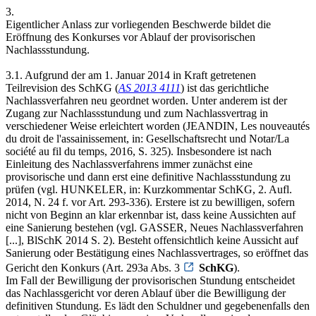
3.
Eigentlicher Anlass zur vorliegenden Beschwerde bildet die
Eröffnung des Konkurses vor Ablauf der provisorischen
Nachlassstundung.
3.1. Aufgrund der am 1. Januar 2014 in Kraft getretenen
Teilrevision des SchKG (
AS 2013 4111
) ist das gerichtliche
Nachlassverfahren neu geordnet worden. Unter anderem ist der
Zugang zur Nachlassstundung und zum Nachlassvertrag in
verschiedener Weise erleichtert worden (JEANDIN, Les nouveautés
du droit de l'assainissement, in: Gesellschaftsrecht und Notar/La
société au fil du temps, 2016, S. 325). Insbesondere ist nach
Einleitung des Nachlassverfahrens immer zunächst eine
provisorische und dann erst eine definitive Nachlassstundung zu
prüfen (vgl. HUNKELER, in: Kurzkommentar SchKG, 2. Aufl.
2014, N. 24 f. vor Art. 293-336). Erstere ist zu bewilligen, sofern
nicht von Beginn an klar erkennbar ist, dass keine Aussichten auf
eine Sanierung bestehen (vgl. GASSER, Neues Nachlassverfahren
[...], BlSchK 2014 S. 2). Besteht offensichtlich keine Aussicht auf
Sanierung oder Bestätigung eines Nachlassvertrages, so eröffnet das
Gericht den Konkurs (Art. 293a Abs. 3
SchKG
).
Im Fall der Bewilligung der provisorischen Stundung entscheidet
das Nachlassgericht vor deren Ablauf über die Bewilligung der
definitiven Stundung. Es lädt den Schuldner und gegebenenfalls den