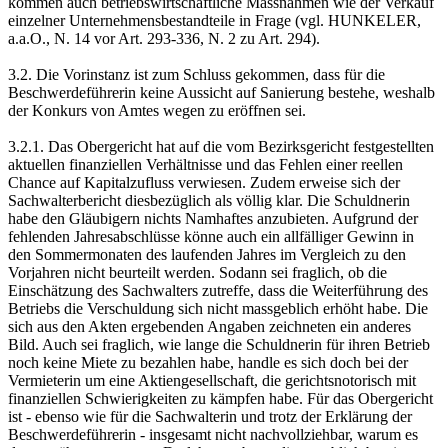
kommen auch betriebswirtschaftliche Massnahmen wie der Verkauf
einzelner Unternehmensbestandteile in Frage (vgl. HUNKELER,
a.a.O., N. 14 vor Art. 293-336, N. 2 zu Art. 294).
3.2. Die Vorinstanz ist zum Schluss gekommen, dass für die
Beschwerdeführerin keine Aussicht auf Sanierung bestehe, weshalb
der Konkurs von Amtes wegen zu eröffnen sei.
3.2.1. Das Obergericht hat auf die vom Bezirksgericht festgestellten
aktuellen finanziellen Verhältnisse und das Fehlen einer reellen
Chance auf Kapitalzufluss verwiesen. Zudem erweise sich der
Sachwalterbericht diesbezüglich als völlig klar. Die Schuldnerin
habe den Gläubigern nichts Namhaftes anzubieten. Aufgrund der
fehlenden Jahresabschlüsse könne auch ein allfälliger Gewinn in
den Sommermonaten des laufenden Jahres im Vergleich zu den
Vorjahren nicht beurteilt werden. Sodann sei fraglich, ob die
Einschätzung des Sachwalters zutreffe, dass die Weiterführung des
Betriebs die Verschuldung sich nicht massgeblich erhöht habe. Die
sich aus den Akten ergebenden Angaben zeichneten ein anderes
Bild. Auch sei fraglich, wie lange die Schuldnerin für ihren Betrieb
noch keine Miete zu bezahlen habe, handle es sich doch bei der
Vermieterin um eine Aktiengesellschaft, die gerichtsnotorisch mit
finanziellen Schwierigkeiten zu kämpfen habe. Für das Obergericht
ist - ebenso wie für die Sachwalterin und trotz der Erklärung der
Beschwerdeführerin - insgesamt nicht nachvollziehbar, warum es