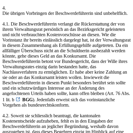
4.
Die übrigen Vorbringen der Beschwerdeführerin sind unbehelflich.
4.1. Die Beschwerdeführerin verlangt die Rückerstattung der von
ihrem Verwaltungsrat persönlich an das Bezirksgericht geleisteten
und nicht verbrauchten Kostenvorschüsse an diesen. Wie die
Vorinstanz ihr bereits einlässlich dargelegt hat, ist der Verwaltungsrat
in diesem Zusammenhang als Erfüllungsgehilfe aufgetreten. Da ein
allfälliger Überschuss nicht an die Schuldnerin ausbezahlt werden
könnte, gehe dieses Geld an das Konkursamt. Die
Beschwerdeführerin betont vor Bundesgericht, dass der Wille ihres
Verwaltungsrates einzig darin bestanden hatte, das
Nachlassverfahren zu ermöglichen. Er habe aber keine Zahlung an
sie oder an das Konkursamt leisten wollen. Inwieweit die
Beschwerdeführerin in diesem Punkt besonders berührt sein sollte
und ein schutzwürdiges Interesse an der Änderung des
angefochtenen Urteils haben sollte, kann offen bleiben (Art. 76 Abs.
1 lit. b
BGG
). Jedenfalls erweist sich das vorinstanzliche
Vorgehen als bundesrechtskonform.
4.2. Soweit sie schliesslich beantragt, die kantonalen
Kostenentscheide aufzuheben, fehlt es in den Eingaben der
Beschwerdeführerin an jeglicher Begründung, weshalb davon
auszugehen ist, dass dieses Begehren einzig im Hinblick auf eine