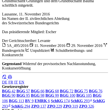
Grundbuchamt Grüningen und dem Grundbuchamt Bauma
schriftlich mitgeteilt.
Lausanne, 11. November 2016
Im Namen der II. zivilrechtlichen Abteilung
des Schweizerischen Bundesgerichts
Das präsidierende Mitglied: Escher
Der Gerichtsschreiber: Levante
5A_495/2016
11. November 2016
29. November 2016
Bundesgericht
Unpubliziert
Schuldbetreibungs- und
Konkursrecht
Gegenstand
Widerruf der provisorischen Nachlassstundung,
Konkurseröffnung
DE
FR
IT
EN
Gesetzesregister
BGG
42
BGG
57
BGG
66
BGG
68
BGG
72
BGG
75
BGG
76
BGG
90
BGG
95
BGG
98
BGG
99
BGG
100
BGG
105
BGG
a
106
BGG
113
BV
9
EMRK
6
SchKG
174
SchKG
293
SchKG
d
293
SchKG
294
ZPO
137
ZPO
229
ZPO
319
ZPO
326