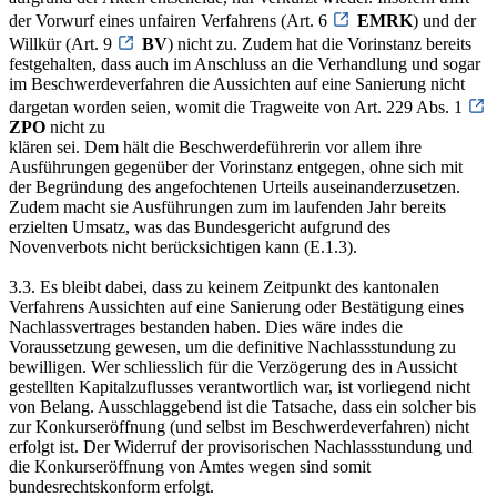
der Vorwurf eines unfairen Verfahrens (Art. 6
EMRK
) und der
Willkür (Art. 9
BV
) nicht zu. Zudem hat die Vorinstanz bereits
festgehalten, dass auch im Anschluss an die Verhandlung und sogar
im Beschwerdeverfahren die Aussichten auf eine Sanierung nicht
dargetan worden seien, womit die Tragweite von Art. 229 Abs. 1
ZPO
nicht zu
klären sei. Dem hält die Beschwerdeführerin vor allem ihre
Ausführungen gegenüber der Vorinstanz entgegen, ohne sich mit
der Begründung des angefochtenen Urteils auseinanderzusetzen.
Zudem macht sie Ausführungen zum im laufenden Jahr bereits
erzielten Umsatz, was das Bundesgericht aufgrund des
Novenverbots nicht berücksichtigen kann (E.1.3).
3.3. Es bleibt dabei, dass zu keinem Zeitpunkt des kantonalen
Verfahrens Aussichten auf eine Sanierung oder Bestätigung eines
Nachlassvertrages bestanden haben. Dies wäre indes die
Voraussetzung gewesen, um die definitive Nachlassstundung zu
bewilligen. Wer schliesslich für die Verzögerung des in Aussicht
gestellten Kapitalzuflusses verantwortlich war, ist vorliegend nicht
von Belang. Ausschlaggebend ist die Tatsache, dass ein solcher bis
zur Konkurseröffnung (und selbst im Beschwerdeverfahren) nicht
erfolgt ist. Der Widerruf der provisorischen Nachlassstundung und
die Konkurseröffnung von Amtes wegen sind somit
bundesrechtskonform erfolgt.