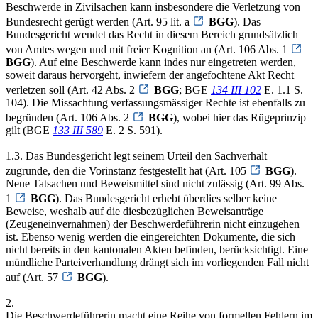
Beschwerde in Zivilsachen kann insbesondere die Verletzung von
Bundesrecht gerügt werden (Art. 95 lit. a
BGG
). Das
Bundesgericht wendet das Recht in diesem Bereich grundsätzlich
von Amtes wegen und mit freier Kognition an (Art. 106 Abs. 1
BGG
). Auf eine Beschwerde kann indes nur eingetreten werden,
soweit daraus hervorgeht, inwiefern der angefochtene Akt Recht
verletzen soll (Art. 42 Abs. 2
BGG
; BGE
134 III 102
E. 1.1 S.
104). Die Missachtung verfassungsmässiger Rechte ist ebenfalls zu
begründen (Art. 106 Abs. 2
BGG
), wobei hier das Rügeprinzip
gilt (BGE
133 III 589
E. 2 S. 591).
1.3. Das Bundesgericht legt seinem Urteil den Sachverhalt
zugrunde, den die Vorinstanz festgestellt hat (Art. 105
BGG
).
Neue Tatsachen und Beweismittel sind nicht zulässig (Art. 99 Abs.
1
BGG
). Das Bundesgericht erhebt überdies selber keine
Beweise, weshalb auf die diesbezüglichen Beweisanträge
(Zeugeneinvernahmen) der Beschwerdeführerin nicht einzugehen
ist. Ebenso wenig werden die eingereichten Dokumente, die sich
nicht bereits in den kantonalen Akten befinden, berücksichtigt. Eine
mündliche Parteiverhandlung drängt sich im vorliegenden Fall nicht
auf (Art. 57
BGG
).
2.
Die Beschwerdeführerin macht eine Reihe von formellen Fehlern im