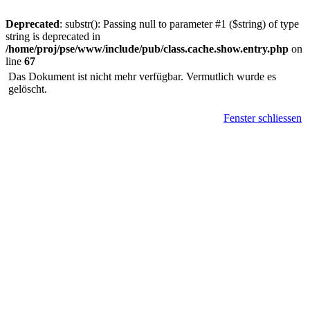
Deprecated
: substr(): Passing null to parameter #1 ($string) of type
string is deprecated in
/home/proj/pse/www/include/pub/class.cache.show.entry.php
on
line
67
Das Dokument ist nicht mehr verfügbar. Vermutlich wurde es
gelöscht.
Fenster schliessen