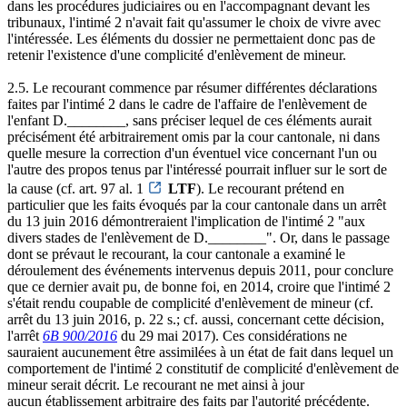
dans les procédures judiciaires ou en l'accompagnant devant les
tribunaux, l'intimé 2 n'avait fait qu'assumer le choix de vivre avec
l'intéressée. Les éléments du dossier ne permettaient donc pas de
retenir l'existence d'une complicité d'enlèvement de mineur.
2.5. Le recourant commence par résumer différentes déclarations
faites par l'intimé 2 dans le cadre de l'affaire de l'enlèvement de
l'enfant D.________, sans préciser lequel de ces éléments aurait
précisément été arbitrairement omis par la cour cantonale, ni dans
quelle mesure la correction d'un éventuel vice concernant l'un ou
l'autre des propos tenus par l'intéressé pourrait influer sur le sort de
la cause (cf. art. 97 al. 1
LTF
). Le recourant prétend en
particulier que les faits évoqués par la cour cantonale dans un arrêt
du 13 juin 2016 démontreraient l'implication de l'intimé 2 "aux
divers stades de l'enlèvement de D.________". Or, dans le passage
dont se prévaut le recourant, la cour cantonale a examiné le
déroulement des événements intervenus depuis 2011, pour conclure
que ce dernier avait pu, de bonne foi, en 2014, croire que l'intimé 2
s'était rendu coupable de complicité d'enlèvement de mineur (cf.
arrêt du 13 juin 2016, p. 22 s.; cf. aussi, concernant cette décision,
l'arrêt
6B 900/2016
du 29 mai 2017). Ces considérations ne
sauraient aucunement être assimilées à un état de fait dans lequel un
comportement de l'intimé 2 constitutif de complicité d'enlèvement de
mineur serait décrit. Le recourant ne met ainsi à jour
aucun établissement arbitraire des faits par l'autorité précédente.