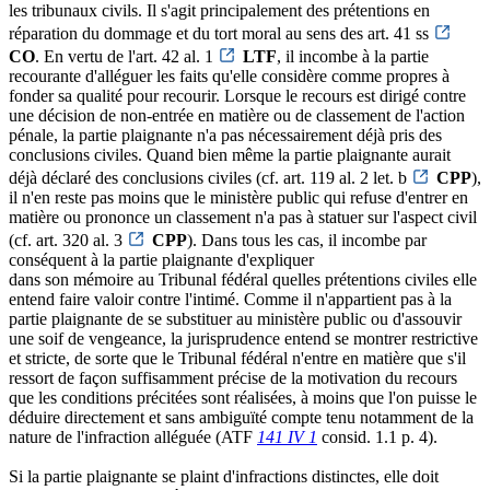
les tribunaux civils. Il s'agit principalement des prétentions en
réparation du dommage et du tort moral au sens des art. 41 ss
CO
. En vertu de l'art. 42 al. 1
LTF
, il incombe à la partie
recourante d'alléguer les faits qu'elle considère comme propres à
fonder sa qualité pour recourir. Lorsque le recours est dirigé contre
une décision de non-entrée en matière ou de classement de l'action
pénale, la partie plaignante n'a pas nécessairement déjà pris des
conclusions civiles. Quand bien même la partie plaignante aurait
déjà déclaré des conclusions civiles (cf. art. 119 al. 2 let. b
CPP
),
il n'en reste pas moins que le ministère public qui refuse d'entrer en
matière ou prononce un classement n'a pas à statuer sur l'aspect civil
(cf. art. 320 al. 3
CPP
). Dans tous les cas, il incombe par
conséquent à la partie plaignante d'expliquer
dans son mémoire au Tribunal fédéral quelles prétentions civiles elle
entend faire valoir contre l'intimé. Comme il n'appartient pas à la
partie plaignante de se substituer au ministère public ou d'assouvir
une soif de vengeance, la jurisprudence entend se montrer restrictive
et stricte, de sorte que le Tribunal fédéral n'entre en matière que s'il
ressort de façon suffisamment précise de la motivation du recours
que les conditions précitées sont réalisées, à moins que l'on puisse le
déduire directement et sans ambiguïté compte tenu notamment de la
nature de l'infraction alléguée (ATF
141 IV 1
consid. 1.1 p. 4).
Si la partie plaignante se plaint d'infractions distinctes, elle doit