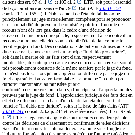
au sens des art. 97 al. 1
et 105 al. 2
LTF
, soit pour l'essentiel
de façon arbitraire au sens de l'art. 9
Cst
. (ATF
145 IV 154
consid. 1.1 p. 155 s.). L'établissement de l'état de fait incombe
principalement au juge matériellement compétent pour se prononcer
sur la culpabilité du prévenu. Le ministère public et l'autorité de
recours n'ont dès lors pas, dans le cadre d'une décision de
classement d'une procédure pénale, respectivement à l'encontre d'un
recours contre une telle décision, à établir l'état de fait comme le
ferait le juge du fond. Des constatations de fait sont admises au stade
du classement, dans le respect du principe "in dubio pro duriore",
soit dans la mesure où les faits sont clairs, respectivement
indubitables, de sorte qu'en cas de mise en accusation ceux-ci soient
très probablement constatés de la même manière par le juge du fond.
Tel n'est pas le cas lorsqu'une appréciation différente par le juge du
fond apparaît tout aussi vraisemblable. Le principe "in dubio pro
duriore" interdit ainsi au ministère public,
confronté à des preuves non claires, d'anticiper sur l'appréciation des
preuves par le juge du fond. L'appréciation juridique des faits doit en
effet être effectuée sur la base d'un état de fait établi en vertu du
principe "in dubio pro duriore", soit sur la base de faits clairs (ATF
143 IV 241
consid. 2.3.2 p. 244 et les références citées). L'art. 97 al.
1
LTF
est également applicable aux recours en matière pénale
contre les décisions de classement ou confirmant de telles décisions.
Saisi d'un tel recours, le Tribunal fédéral examine sous l'angle de
l'arbitraire l'appréciation des preuves opérée par l'autorité précédente