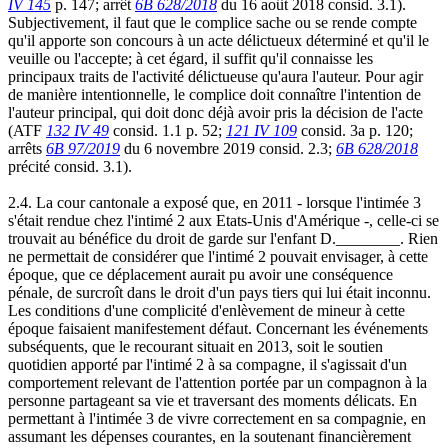
IV 145
p. 147; arrêt
6B 628/2018
du 16 août 2018 consid. 3.1).
Subjectivement, il faut que le complice sache ou se rende compte
qu'il apporte son concours à un acte délictueux déterminé et qu'il le
veuille ou l'accepte; à cet égard, il suffit qu'il connaisse les
principaux traits de l'activité délictueuse qu'aura l'auteur. Pour agir
de manière intentionnelle, le complice doit connaître l'intention de
l'auteur principal, qui doit donc déjà avoir pris la décision de l'acte
(ATF
132 IV 49
consid. 1.1 p. 52;
121 IV 109
consid. 3a p. 120;
arrêts
6B 97/2019
du 6 novembre 2019 consid. 2.3;
6B 628/2018
précité consid. 3.1).
2.4. La cour cantonale a exposé que, en 2011 - lorsque l'intimée 3
s'était rendue chez l'intimé 2 aux Etats-Unis d'Amérique -, celle-ci se
trouvait au bénéfice du droit de garde sur l'enfant D.________. Rien
ne permettait de considérer que l'intimé 2 pouvait envisager, à cette
époque, que ce déplacement aurait pu avoir une conséquence
pénale, de surcroît dans le droit d'un pays tiers qui lui était inconnu.
Les conditions d'une complicité d'enlèvement de mineur à cette
époque faisaient manifestement défaut. Concernant les événements
subséquents, que le recourant situait en 2013, soit le soutien
quotidien apporté par l'intimé 2 à sa compagne, il s'agissait d'un
comportement relevant de l'attention portée par un compagnon à la
personne partageant sa vie et traversant des moments délicats. En
permettant à l'intimée 3 de vivre correctement en sa compagnie, en
assumant les dépenses courantes, en la soutenant financièrement