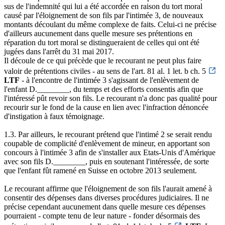
sus de l'indemnité qui lui a été accordée en raison du tort moral
causé par l'éloignement de son fils par l'intimée 3, de nouveaux
montants découlant du même complexe de faits. Celui-ci ne précise
d'ailleurs aucunement dans quelle mesure ses prétentions en
réparation du tort moral se distingueraient de celles qui ont été
jugées dans l'arrêt du 31 mai 2017.
Il découle de ce qui précède que le recourant ne peut plus faire
valoir de prétentions civiles - au sens de l'art. 81 al. 1 let. b ch. 5
LTF
- à l'encontre de l'intimée 3 s'agissant de l'enlèvement de
l'enfant D.________, du temps et des efforts consentis afin que
l'intéressé pût revoir son fils. Le recourant n'a donc pas qualité pour
recourir sur le fond de la cause en lien avec l'infraction dénoncée
d'instigation à faux témoignage.
1.3. Par ailleurs, le recourant prétend que l'intimé 2 se serait rendu
coupable de complicité d'enlèvement de mineur, en apportant son
concours à l'intimée 3 afin de s'installer aux Etats-Unis d'Amérique
avec son fils D.________, puis en soutenant l'intéressée, de sorte
que l'enfant fût ramené en Suisse en octobre 2013 seulement.
Le recourant affirme que l'éloignement de son fils l'aurait amené à
consentir des dépenses dans diverses procédures judiciaires. Il ne
précise cependant aucunement dans quelle mesure ces dépenses
pourraient - compte tenu de leur nature - fonder désormais des