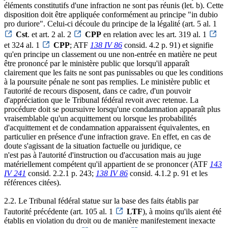
éléments constitutifs d'une infraction ne sont pas réunis (let. b). Cette
disposition doit être appliquée conformément au principe "in dubio
pro duriore". Celui-ci découle du principe de la légalité (art. 5 al. 1
Cst
. et art. 2 al. 2
CPP
en relation avec les art. 319 al. 1
et 324 al. 1
CPP
; ATF
138 IV 86
consid. 4.2 p. 91) et signifie
qu'en principe un classement ou une non-entrée en matière ne peut
être prononcé par le ministère public que lorsqu'il apparaît
clairement que les faits ne sont pas punissables ou que les conditions
à la poursuite pénale ne sont pas remplies. Le ministère public et
l'autorité de recours disposent, dans ce cadre, d'un pouvoir
d'appréciation que le Tribunal fédéral revoit avec retenue. La
procédure doit se poursuivre lorsqu'une condamnation apparaît plus
vraisemblable qu'un acquittement ou lorsque les probabilités
d'acquittement et de condamnation apparaissent équivalentes, en
particulier en présence d'une infraction grave. En effet, en cas de
doute s'agissant de la situation factuelle ou juridique, ce
n'est pas à l'autorité d'instruction ou d'accusation mais au juge
matériellement compétent qu'il appartient de se prononcer (ATF
143
IV 241
consid. 2.2.1 p. 243;
138 IV 86
consid. 4.1.2 p. 91 et les
références citées).
2.2. Le Tribunal fédéral statue sur la base des faits établis par
l'autorité précédente (art. 105 al. 1
LTF
), à moins qu'ils aient été
établis en violation du droit ou de manière manifestement inexacte