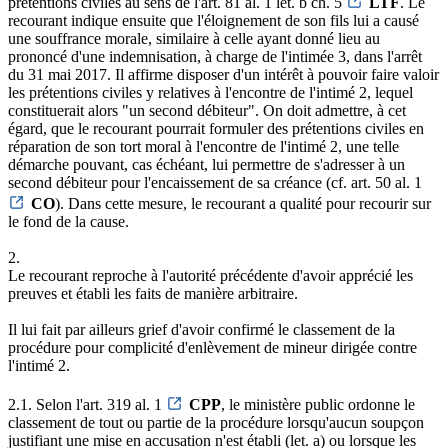
prétentions civiles au sens de l'art. 81 al. 1 let. b ch. 5
LTF
. Le
recourant indique ensuite que l'éloignement de son fils lui a causé
une souffrance morale, similaire à celle ayant donné lieu au
prononcé d'une indemnisation, à charge de l'intimée 3, dans l'arrêt
du 31 mai 2017. Il affirme disposer d'un intérêt à pouvoir faire valoir
les prétentions civiles y relatives à l'encontre de l'intimé 2, lequel
constituerait alors "un second débiteur". On doit admettre, à cet
égard, que le recourant pourrait formuler des prétentions civiles en
réparation de son tort moral à l'encontre de l'intimé 2, une telle
démarche pouvant, cas échéant, lui permettre de s'adresser à un
second débiteur pour l'encaissement de sa créance (cf. art. 50 al. 1
CO
). Dans cette mesure, le recourant a qualité pour recourir sur
le fond de la cause.
2.
Le recourant reproche à l'autorité précédente d'avoir apprécié les
preuves et établi les faits de manière arbitraire.
Il lui fait par ailleurs grief d'avoir confirmé le classement de la
procédure pour complicité d'enlèvement de mineur dirigée contre
l'intimé 2.
2.1. Selon l'art. 319 al. 1
CPP
, le ministère public ordonne le
classement de tout ou partie de la procédure lorsqu'aucun soupçon
justifiant une mise en accusation n'est établi (let. a) ou lorsque les