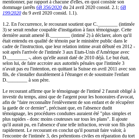
mentionner, par rapport à chacune d'elles, en quoi consiste son
dommage (arrêts
6B 356/2020
du 24 avril 2020 consid. 2.1;
6B
199/2020
du 9 avril 2020 consid. 1.1).
1.2. En l'occurrence, le recourant soutient que C.________ (intimée
3) se serait rendue coupable d'instigation à faux témoignage. Cette
dernière aurait amené B.________ (intimé 2) à déclarer, alors qu'il
était entendu en qualité de témoin par le ministère public dans le
cadre de l'instruction, que leur relation intime avait débuté en 2012 -
soit après l'arrivée de l'intimée 3 aux Etats-Unis d'Amérique avec
D.________ -, alors qu'elle aurait daté de 2010 déjà. Le but était,
selon lui, de faire accroire aux autorités pénales que l'intimée 3
n'avait pas eu l'intention, en quittant la Suisse en avril 2011 avec son
fils, de s'installer durablement à l'étranger et de soustraire l'enfant
D.________ à son père.
Le recourant affirme que le témoignage de l'intimé 2 l'aurait obligé à
investir du temps, ainsi que de l'argent pour les honoraires d'avocat,
afin de "faire reconnaître l'enlèvement de son enfant et de récupérer
la garde de ce dernier", précisant que, en l'absence dudit
témoignage, les procédures conduites auraient été "plus simples et
plus rapides - donc moins couteuses sur tous les plans". Il ajoute
qu'il aurait pu, en l'absence d'une telle infraction, revoir son fils plus
rapidement. Le recourant en conclut qu'il pourrait faire valoir, à
l'encontre de l'intimée 3, des prétentions civiles en réparation du tort