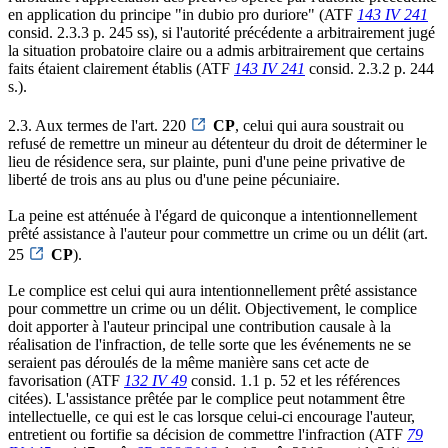
en application du principe "in dubio pro duriore" (ATF
143 IV 241
consid. 2.3.3 p. 245 ss), si l'autorité précédente a arbitrairement jugé
la situation probatoire claire ou a admis arbitrairement que certains
faits étaient clairement établis (ATF
143 IV 241
consid. 2.3.2 p. 244
s.).
2.3. Aux termes de l'art. 220
CP
, celui qui aura soustrait ou
refusé de remettre un mineur au détenteur du droit de déterminer le
lieu de résidence sera, sur plainte, puni d'une peine privative de
liberté de trois ans au plus ou d'une peine pécuniaire.
La peine est atténuée à l'égard de quiconque a intentionnellement
prêté assistance à l'auteur pour commettre un crime ou un délit (art.
25
CP
).
Le complice est celui qui aura intentionnellement prêté assistance
pour commettre un crime ou un délit. Objectivement, le complice
doit apporter à l'auteur principal une contribution causale à la
réalisation de l'infraction, de telle sorte que les événements ne se
seraient pas déroulés de la même manière sans cet acte de
favorisation (ATF
132 IV 49
consid. 1.1 p. 52 et les références
citées). L'assistance prêtée par le complice peut notamment être
intellectuelle, ce qui est le cas lorsque celui-ci encourage l'auteur,
entretient ou fortifie sa décision de commettre l'infraction (ATF
79