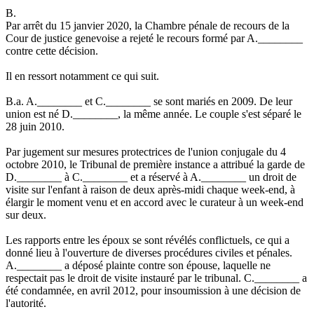
B.
Par arrêt du 15 janvier 2020, la Chambre pénale de recours de la
Cour de justice genevoise a rejeté le recours formé par A.________
contre cette décision.
Il en ressort notamment ce qui suit.
B.a. A.________ et C.________ se sont mariés en 2009. De leur
union est né D.________, la même année. Le couple s'est séparé le
28 juin 2010.
Par jugement sur mesures protectrices de l'union conjugale du 4
octobre 2010, le Tribunal de première instance a attribué la garde de
D.________ à C.________ et a réservé à A.________ un droit de
visite sur l'enfant à raison de deux après-midi chaque week-end, à
élargir le moment venu et en accord avec le curateur à un week-end
sur deux.
Les rapports entre les époux se sont révélés conflictuels, ce qui a
donné lieu à l'ouverture de diverses procédures civiles et pénales.
A.________ a déposé plainte contre son épouse, laquelle ne
respectait pas le droit de visite instauré par le tribunal. C.________ a
été condamnée, en avril 2012, pour insoumission à une décision de
l'autorité.