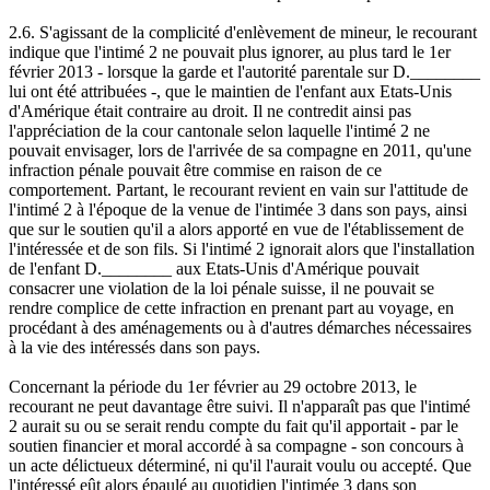
2.6. S'agissant de la complicité d'enlèvement de mineur, le recourant
indique que l'intimé 2 ne pouvait plus ignorer, au plus tard le 1er
février 2013 - lorsque la garde et l'autorité parentale sur D.________
lui ont été attribuées -, que le maintien de l'enfant aux Etats-Unis
d'Amérique était contraire au droit. Il ne contredit ainsi pas
l'appréciation de la cour cantonale selon laquelle l'intimé 2 ne
pouvait envisager, lors de l'arrivée de sa compagne en 2011, qu'une
infraction pénale pouvait être commise en raison de ce
comportement. Partant, le recourant revient en vain sur l'attitude de
l'intimé 2 à l'époque de la venue de l'intimée 3 dans son pays, ainsi
que sur le soutien qu'il a alors apporté en vue de l'établissement de
l'intéressée et de son fils. Si l'intimé 2 ignorait alors que l'installation
de l'enfant D.________ aux Etats-Unis d'Amérique pouvait
consacrer une violation de la loi pénale suisse, il ne pouvait se
rendre complice de cette infraction en prenant part au voyage, en
procédant à des aménagements ou à d'autres démarches nécessaires
à la vie des intéressés dans son pays.
Concernant la période du 1er février au 29 octobre 2013, le
recourant ne peut davantage être suivi. Il n'apparaît pas que l'intimé
2 aurait su ou se serait rendu compte du fait qu'il apportait - par le
soutien financier et moral accordé à sa compagne - son concours à
un acte délictueux déterminé, ni qu'il l'aurait voulu ou accepté. Que
l'intéressé eût alors épaulé au quotidien l'intimée 3 dans son