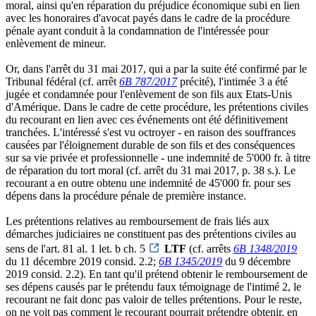
moral, ainsi qu'en réparation du préjudice économique subi en lien
avec les honoraires d'avocat payés dans le cadre de la procédure
pénale ayant conduit à la condamnation de l'intéressée pour
enlèvement de mineur.
Or, dans l'arrêt du 31 mai 2017, qui a par la suite été confirmé par le
Tribunal fédéral (cf. arrêt
6B 787/2017
précité), l'intimée 3 a été
jugée et condamnée pour l'enlèvement de son fils aux Etats-Unis
d'Amérique. Dans le cadre de cette procédure, les prétentions civiles
du recourant en lien avec ces événements ont été définitivement
tranchées. L'intéressé s'est vu octroyer - en raison des souffrances
causées par l'éloignement durable de son fils et des conséquences
sur sa vie privée et professionnelle - une indemnité de 5'000 fr. à titre
de réparation du tort moral (cf. arrêt du 31 mai 2017, p. 38 s.). Le
recourant a en outre obtenu une indemnité de 45'000 fr. pour ses
dépens dans la procédure pénale de première instance.
Les prétentions relatives au remboursement de frais liés aux
démarches judiciaires ne constituent pas des prétentions civiles au
sens de l'art. 81 al. 1 let. b ch. 5
LTF
(cf. arrêts
6B 1348/2019
du 11 décembre 2019 consid. 2.2;
6B 1345/2019
du 9 décembre
2019 consid. 2.2). En tant qu'il prétend obtenir le remboursement de
ses dépens causés par le prétendu faux témoignage de l'intimé 2, le
recourant ne fait donc pas valoir de telles prétentions. Pour le reste,
on ne voit pas comment le recourant pourrait prétendre obtenir, en