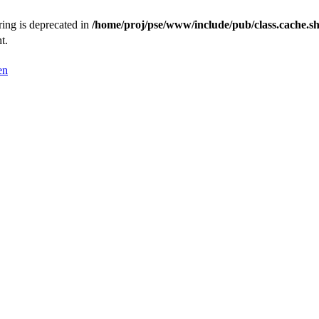
tring is deprecated in
/home/proj/pse/www/include/pub/class.cache.s
t.
en