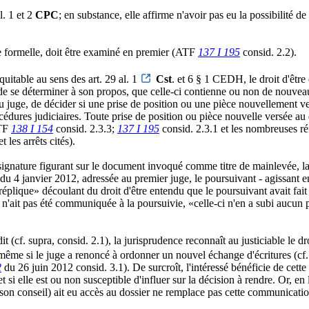
al. 1 et 2
CPC
; en substance, elle affirme n'avoir pas eu la possibilité de
re formelle, doit être examiné en premier (ATF
137 I 195
consid. 2.2).
uitable au sens des art. 29 al. 1
Cst
. et 6 § 1 CEDH, le droit d'être 
e se déterminer à son propos, que celle-ci contienne ou non de nouveaux
n au juge, de décider si une prise de position ou une pièce nouvellement
océdures judiciaires. Toute prise de position ou pièce nouvelle versée a
ATF
138 I 154
consid. 2.3.3;
137 I 195
consid. 2.3.1 et les nombreuses ré
les arrêts cités).
a signature figurant sur le document invoqué comme titre de mainlevée, la
 4 janvier 2012, adressée au premier juge, le poursuivant - agissant en 
 réplique» découlant du droit d'être entendu que le poursuivant avait fai
n'ait pas été communiquée à la poursuivie, «celle-ci n'en a subi aucun p
(cf. supra, consid. 2.1), la jurisprudence reconnaît au justiciable le dr
 même si le juge a renoncé à ordonner un nouvel échange d'écritures (cf. 
2
du 26 juin 2012 consid. 3.1). De surcroît, l'intéressé bénéficie de cett
i elle est ou non susceptible d'influer sur la décision à rendre. Or, en l
u son conseil) ait eu accès au dossier ne remplace pas cette communicat