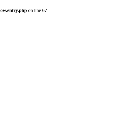
how.entry.php
on line
67