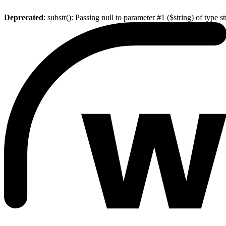
Deprecated
: substr(): Passing null to parameter #1 ($string) of type s