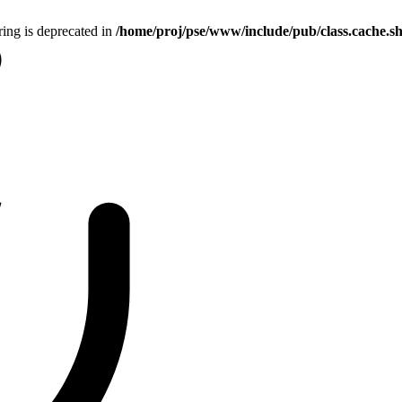
tring is deprecated in
/home/proj/pse/www/include/pub/class.cache.s