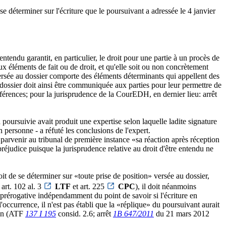
 se déterminer sur l'écriture que le poursuivant a adressée le 4 janvier
entendu garantit, en particulier, le droit pour une partie à un procès de
 éléments de fait ou de droit, et qu'elle soit ou non concrètement
 versée au dossier comporte des éléments déterminants qui appellent des
u dossier doit ainsi être communiquée aux parties pour leur permettre de
férences; pour la jurisprudence de la CourEDH, en dernier lieu: arrêt
 poursuivie avait produit une expertise selon laquelle ladite signature
personne - a réfuté les conclusions de l'expert.
t parvenir au tribunal de première instance «sa réaction après réception
réjudice puisque la jurisprudence relative au droit d'être entendu ne
oit de se déterminer sur «toute prise de position» versée au dossier,
art. 102 al. 3
LTF
et art. 225
CPC
), il doit néanmoins
e prérogative indépendamment du point de savoir si l'écriture en
'occurrence, il n'est pas établi que la «réplique» du poursuivant aurait
ion (ATF
137 I 195
consid. 2.6; arrêt
1B 647/2011
du 21 mars 2012