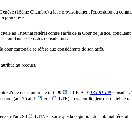
e Genève (16ème Chambre) a levé provisoirement l'opposition au comma
 la poursuivie.
civile au Tribunal fédéral contre l'arrêt de la Cour de justice, concluan
écision dans le sens des considérants.
 la cour cantonale se réfère aux considérants de son arrêt.
 attribué au recours.
ontre d'une décision finale (art. 90
LTF
; ATF
133 III 399
consid. 1.4
ecours (art. 75 al. 1
et 2
LTF
); la valeur litigieuse est atteinte (ar
ens de l'art. 98
LTF
, en sorte que la cognition du Tribunal fédéral n