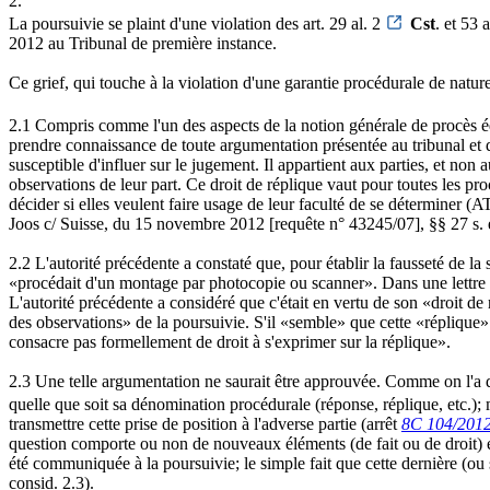
2.
La poursuivie se plaint d'une violation des art. 29 al. 2
Cst
. et 53 
2012 au Tribunal de première instance.
Ce grief, qui touche à la violation d'une garantie procédurale de natu
2.1 Compris comme l'un des aspects de la notion générale de procès éq
prendre connaissance de toute argumentation présentée au tribunal et d
susceptible d'influer sur le jugement. Il appartient aux parties, et no
observations de leur part. Ce droit de réplique vaut pour toutes les pr
décider si elles veulent faire usage de leur faculté de se déterminer (
Joos c/ Suisse, du 15 novembre 2012 [requête n° 43245/07], §§ 27 s. et 
2.2 L'autorité précédente a constaté que, pour établir la fausseté de l
«procédait d'un montage par photocopie ou scanner». Dans une lettre du
L'autorité précédente a considéré que c'était en vertu de son «droit de
des observations» de la poursuivie. S'il «semble» que cette «réplique» 
consacre pas formellement de droit à s'exprimer sur la réplique».
2.3 Une telle argumentation ne saurait être approuvée. Comme on l'a dit 
quelle que soit sa dénomination procédurale (réponse, réplique, etc.);
transmettre cette prise de position à l'adverse partie (arrêt
8C 104/201
question comporte ou non de nouveaux éléments (de fait ou de droit) et s
été communiquée à la poursuivie; le simple fait que cette dernière (o
consid. 2.3).