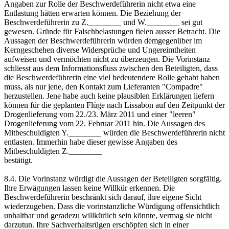
Angaben zur Rolle der Beschwerdeführerin nicht etwa eine
Entlastung hätten erwarten können. Die Beziehung der
Beschwerdeführerin zu Z.________ und W.________ sei gut
gewesen. Gründe für Falschbelastungen fielen ausser Betracht. Die
Aussagen der Beschwerdeführerin würden demgegenüber im
Kerngeschehen diverse Widersprüche und Ungereimtheiten
aufweisen und vermöchten nicht zu überzeugen. Die Vorinstanz
schliesst aus dem Informationsfluss zwischen den Beteiligten, dass
die Beschwerdeführerin eine viel bedeutendere Rolle gehabt haben
muss, als nur jene, den Kontakt zum Lieferanten "Compadre"
herzustellen. Jene habe auch keine plausiblen Erklärungen liefern
können für die geplanten Flüge nach Lissabon auf den Zeitpunkt der
Drogenlieferung vom 22./23. März 2011 und einer "leeren"
Drogenlieferung vom 22. Februar 2011 hin. Die Aussagen des
Mitbeschuldigten Y.________ würden die Beschwerdeführerin nicht
entlasten. Immerhin habe dieser gewisse Angaben des
Mitbeschuldigten Z.________
bestätigt.
8.4. Die Vorinstanz würdigt die Aussagen der Beteiligten sorgfältig.
Ihre Erwägungen lassen keine Willkür erkennen. Die
Beschwerdeführerin beschränkt sich darauf, ihre eigene Sicht
wiederzugeben. Dass die vorinstanzliche Würdigung offensichtlich
unhaltbar und geradezu willkürlich sein könnte, vermag sie nicht
darzutun. Ihre Sachverhaltsrügen erschöpfen sich in einer