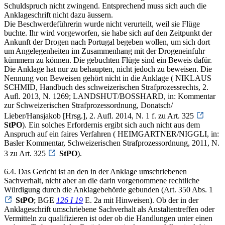
Schuldspruch nicht zwingend. Entsprechend muss sich auch die
Anklageschrift nicht dazu äussern.
Die Beschwerdeführerin wurde nicht verurteilt, weil sie Flüge
buchte. Ihr wird vorgeworfen, sie habe sich auf den Zeitpunkt der
Ankunft der Drogen nach Portugal begeben wollen, um sich dort
um Angelegenheiten im Zusammenhang mit der Drogeneinfuhr
kümmern zu können. Die gebuchten Flüge sind ein Beweis dafür.
Die Anklage hat nur zu behaupten, nicht jedoch zu beweisen. Die
Nennung von Beweisen gehört nicht in die Anklage ( NIKLAUS
SCHMID, Handbuch des schweizerischen Strafprozessrechts, 2.
Aufl. 2013, N. 1269; LANDSHUT/BOSSHARD, in: Kommentar
zur Schweizerischen Strafprozessordnung, Donatsch/
Lieber/Hansjakob [Hrsg.], 2. Aufl. 2014, N. 1 f. zu Art. 325
StPO
). Ein solches Erfordernis ergibt sich auch nicht aus dem
Anspruch auf ein faires Verfahren ( HEIMGARTNER/NIGGLI, in:
Basler Kommentar, Schweizerischen Strafprozessordnung, 2011, N.
3 zu Art. 325
StPO
).
6.4. Das Gericht ist an den in der Anklage umschriebenen
Sachverhalt, nicht aber an die darin vorgenommene rechtliche
Würdigung durch die Anklagebehörde gebunden (Art. 350 Abs. 1
StPO
; BGE
126 I 19
E. 2a mit Hinweisen). Ob der in der
Anklageschrift umschriebene Sachverhalt als Anstaltentreffen oder
Vermitteln zu qualifizieren ist oder ob die Handlungen unter einen