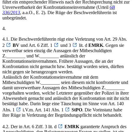
führt ein entsprechender Hinweis nach der Rechtsprechung nicht zur
Unverwertbarkeit der Konfrontationseinvernahme (Urteil
6B
336/2013
, a.a.O., E. 2). Die Rüge der Beschwerdeführerin ist
unbegründet.
4.
4.1. Die Beschwerdeführerin rügt eine Verletzung von Art. 29 Abs.
2
BV
und Art. 6 Ziff. 1
und 3
lit. d
EMRK
. Gegen sie
verwertbar seien einzig die Aussagen der Mitbeschuldigten
Z.________ und W.________ anlässlich der
Konfrontationseinvernahmen. Frühere Aussagen, die an der
Konfrontation nicht gemacht bzw. bestätigt worden seien, dürften
nicht gegen sie herangezogen werden.
Anlässlich der Konfrontationseinvernahme mit dem
Mitbeschuldigten W.________ seien diesem nicht konfrontierte und
damit unverwertbare Aussagen des Mitbeschuldigten Z.________
vorgehalten worden, welche Letzterer gegenüber der Polizei in ihrer
Abwesenheit gemacht und anlässlich der Konfrontation mit ihr nicht
bestätigt habe. Darin liege eine Täuschung im Sinne von Art. 140
Abs. 1
i.V.m. Art. 141 Abs. 1
StPO
. Die Vorinstanz habe
ihre Rüge in Verletzung der Begründungspflicht nicht behandelt.
4.2. Der in Art. 6 Ziff. 3 lit. d
EMRK
garantierte Anspruch des
Angeschuldigten, den Belastungszeugen Fragen zu stellen, ist ein