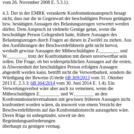
vom 26. November 2008 E. 5.3.1).
4.3. Der in der EMRK verankerte Konfrontationsanspruch besagt
nicht, dass nur die in Gegenwart der beschuldigten Person getätigten
bzw. bestätigten Aussagen des Belastungszeugen verwertet werden
dürfen. Dem Anspruch ist vielmehr Genüge getan, wenn die
beschuldigte Person Gelegenheit hatte, frühere Aussagen des
Belastungszeugen durch Fragen an diesen in Zweifel zu ziehen. Aus
den Ausführungen der Beschwerdeführerin geht nicht hervor,
weshalb gewisse Aussagen der Mitbeschuldigten Z.________ und
W.________ trotz der Konfrontation mit diesen unverwertbar sein
sollen. Die Frage, ob bei widersprüchlichen Aussagen auf die ersten,
in Abwesenheit der beschuldigten Person erfolgten Aussagen
abgestellt werden kann, betrifft nicht die Verwertbarkeit, sondern die
Würdigung der Beweise (Urteile
6B 369/2013
vom 31. Oktober
2013 E. 2.3.3;
6B 364/2014
vom 30. Juni 2014 E. 1.4). Ein
Verwertungsverbot wäre aber auch zu verneinen, wenn die
Mitbeschuldigten Z.________ und W.________ an den
Konfrontationseinvernahmen mit gewissen früheren Aussagen nicht
konfrontiert worden wären, da insoweit von einem Verzicht der
Beschwerdeführerin auf das Konfrontationsrecht auszugehen wäre.
Deren Rüge ist unbegründet, soweit sie den
Begründungsanforderungen
überhaupt zu genügen vermag.