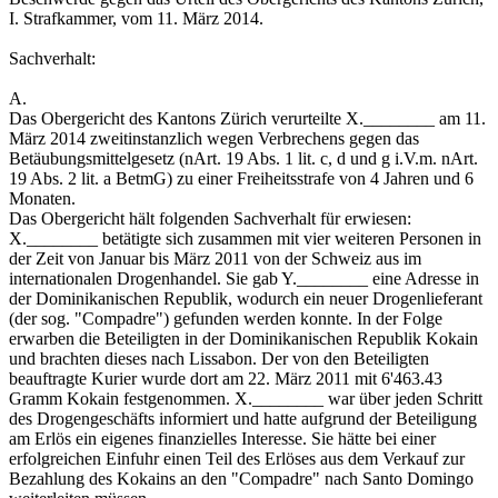
I. Strafkammer, vom 11. März 2014.
Sachverhalt:
A.
Das Obergericht des Kantons Zürich verurteilte X.________ am 11.
März 2014 zweitinstanzlich wegen Verbrechens gegen das
Betäubungsmittelgesetz (nArt. 19 Abs. 1 lit. c, d und g i.V.m. nArt.
19 Abs. 2 lit. a BetmG) zu einer Freiheitsstrafe von 4 Jahren und 6
Monaten.
Das Obergericht hält folgenden Sachverhalt für erwiesen:
X.________ betätigte sich zusammen mit vier weiteren Personen in
der Zeit von Januar bis März 2011 von der Schweiz aus im
internationalen Drogenhandel. Sie gab Y.________ eine Adresse in
der Dominikanischen Republik, wodurch ein neuer Drogenlieferant
(der sog. "Compadre") gefunden werden konnte. In der Folge
erwarben die Beteiligten in der Dominikanischen Republik Kokain
und brachten dieses nach Lissabon. Der von den Beteiligten
beauftragte Kurier wurde dort am 22. März 2011 mit 6'463.43
Gramm Kokain festgenommen. X.________ war über jeden Schritt
des Drogengeschäfts informiert und hatte aufgrund der Beteiligung
am Erlös ein eigenes finanzielles Interesse. Sie hätte bei einer
erfolgreichen Einfuhr einen Teil des Erlöses aus dem Verkauf zur
Bezahlung des Kokains an den "Compadre" nach Santo Domingo