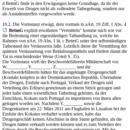
d BetmG finde in den Erwägungen keine Grundlage, da ihr der
Erwerb von Drogen nicht als vollendete Tatbegehung, sondern nur
als Anstaltentreffen vorgeworfen werde.
10.2. Die Vorinstanz erwägt, dem vormals in aArt. 19 Ziff. 1 Abs. 4
BetmG
explizit erwähnten "Vermitteln" komme nach wie vor
die Bedeutung einer eigenständigen Tathandlung zu, welche im
Rahmen von nArt. 19 Abs. 1 lit. c BetmG unter den selbstständigen
Tatbestand des Veräusserns falle. Letztlich diene die Vermittlung der
späteren Veräusserung von Betäubungsmitteln und fördere damit die
Tat in entscheidender Weise (Urteil S. 35).
Die Vorinstanz wirft der Beschwerdeführerin Mittäterschaft vor.
W.________, Y.________, Z.________ und die
Beschwerdeführerin hätten für das angeklagte Drogengeschäft
(Kontakt knüpfen in der Dominikanischen Republik, Übernahme
der Drogen, Einfuhr nach Portugal, Verkauf der Drogen und
Verteilung des Erlöses) gemeinsam an einem Strick gezogen und
jeder habe einen wesentlichen Tatbeitrag geleistet, da der
Entschluss, Kokain nach Portugal zu importieren von ihnen allen
getragen worden sei. Nachdem Y.________ sowie die
Drogenkuriere am 22. März 2011 am Flughafen in Lissabon bei der
Einfuhr des Kokains verhaftet worden seien, habe das
Drogengeschäft keinen Abschluss in dem Sinne gefunden, als die
Drogen hätten verkauft werden können und es zum Verteilen des
Erlöses durch die Beschwerdeführerin gekommen sei. Mit der