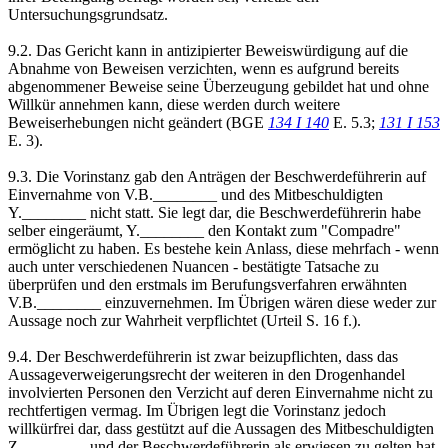
Untersuchungsgrundsatz.
9.2. Das Gericht kann in antizipierter Beweiswürdigung auf die
Abnahme von Beweisen verzichten, wenn es aufgrund bereits
abgenommener Beweise seine Überzeugung gebildet hat und ohne
Willkür annehmen kann, diese werden durch weitere
Beweiserhebungen nicht geändert (BGE
134 I 140
E. 5.3;
131 I 153
E. 3).
9.3. Die Vorinstanz gab den Anträgen der Beschwerdeführerin auf
Einvernahme von V.B.________ und des Mitbeschuldigten
Y.________ nicht statt. Sie legt dar, die Beschwerdeführerin habe
selber eingeräumt, Y.________ den Kontakt zum "Compadre"
ermöglicht zu haben. Es bestehe kein Anlass, diese mehrfach - wenn
auch unter verschiedenen Nuancen - bestätigte Tatsache zu
überprüfen und den erstmals im Berufungsverfahren erwähnten
V.B.________ einzuvernehmen. Im Übrigen wären diese weder zur
Aussage noch zur Wahrheit verpflichtet (Urteil S. 16 f.).
9.4. Der Beschwerdeführerin ist zwar beizupflichten, dass das
Aussageverweigerungsrecht der weiteren in den Drogenhandel
involvierten Personen den Verzicht auf deren Einvernahme nicht zu
rechtfertigen vermag. Im Übrigen legt die Vorinstanz jedoch
willkürfrei dar, dass gestützt auf die Aussagen des Mitbeschuldigten
Z.________ und der Beschwerdeführerin als erwiesen zu gelten hat,