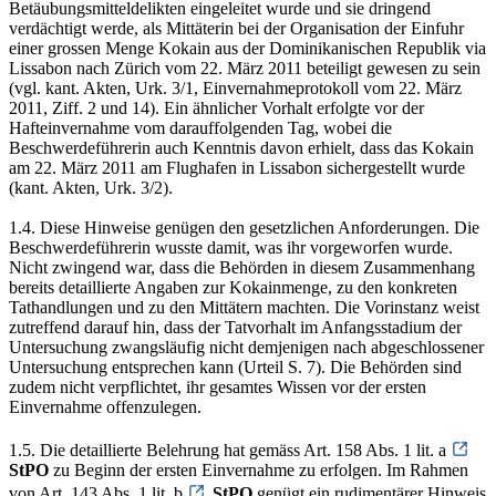
Betäubungsmitteldelikten eingeleitet wurde und sie dringend
verdächtigt werde, als Mittäterin bei der Organisation der Einfuhr
einer grossen Menge Kokain aus der Dominikanischen Republik via
Lissabon nach Zürich vom 22. März 2011 beteiligt gewesen zu sein
(vgl. kant. Akten, Urk. 3/1, Einvernahmeprotokoll vom 22. März
2011, Ziff. 2 und 14). Ein ähnlicher Vorhalt erfolgte vor der
Hafteinvernahme vom darauffolgenden Tag, wobei die
Beschwerdeführerin auch Kenntnis davon erhielt, dass das Kokain
am 22. März 2011 am Flughafen in Lissabon sichergestellt wurde
(kant. Akten, Urk. 3/2).
1.4. Diese Hinweise genügen den gesetzlichen Anforderungen. Die
Beschwerdeführerin wusste damit, was ihr vorgeworfen wurde.
Nicht zwingend war, dass die Behörden in diesem Zusammenhang
bereits detaillierte Angaben zur Kokainmenge, zu den konkreten
Tathandlungen und zu den Mittätern machten. Die Vorinstanz weist
zutreffend darauf hin, dass der Tatvorhalt im Anfangsstadium der
Untersuchung zwangsläufig nicht demjenigen nach abgeschlossener
Untersuchung entsprechen kann (Urteil S. 7). Die Behörden sind
zudem nicht verpflichtet, ihr gesamtes Wissen vor der ersten
Einvernahme offenzulegen.
1.5. Die detaillierte Belehrung hat gemäss Art. 158 Abs. 1 lit. a
StPO
zu Beginn der ersten Einvernahme zu erfolgen. Im Rahmen
von Art. 143 Abs. 1 lit. b
StPO
genügt ein rudimentärer Hinweis