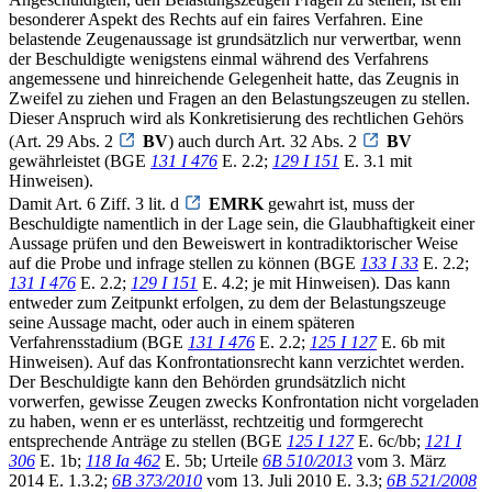
besonderer Aspekt des Rechts auf ein faires Verfahren. Eine
belastende Zeugenaussage ist grundsätzlich nur verwertbar, wenn
der Beschuldigte wenigstens einmal während des Verfahrens
angemessene und hinreichende Gelegenheit hatte, das Zeugnis in
Zweifel zu ziehen und Fragen an den Belastungszeugen zu stellen.
Dieser Anspruch wird als Konkretisierung des rechtlichen Gehörs
(Art. 29 Abs. 2
BV
) auch durch Art. 32 Abs. 2
BV
gewährleistet (BGE
131 I 476
E. 2.2;
129 I 151
E. 3.1 mit
Hinweisen).
Damit Art. 6 Ziff. 3 lit. d
EMRK
gewahrt ist, muss der
Beschuldigte namentlich in der Lage sein, die Glaubhaftigkeit einer
Aussage prüfen und den Beweiswert in kontradiktorischer Weise
auf die Probe und infrage stellen zu können (BGE
133 I 33
E. 2.2;
131 I 476
E. 2.2;
129 I 151
E. 4.2; je mit Hinweisen). Das kann
entweder zum Zeitpunkt erfolgen, zu dem der Belastungszeuge
seine Aussage macht, oder auch in einem späteren
Verfahrensstadium (BGE
131 I 476
E. 2.2;
125 I 127
E. 6b mit
Hinweisen). Auf das Konfrontationsrecht kann verzichtet werden.
Der Beschuldigte kann den Behörden grundsätzlich nicht
vorwerfen, gewisse Zeugen zwecks Konfrontation nicht vorgeladen
zu haben, wenn er es unterlässt, rechtzeitig und formgerecht
entsprechende Anträge zu stellen (BGE
125 I 127
E. 6c/bb;
121 I
306
E. 1b;
118 Ia 462
E. 5b; Urteile
6B 510/2013
vom 3. März
2014 E. 1.3.2;
6B 373/2010
vom 13. Juli 2010 E. 3.3;
6B 521/2008