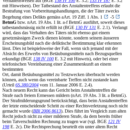
Verhaltensweisen auf (BGE
138 IV 100
E. 3.2;
133 IV 187
E. 3.2
mit Hinweisen). Der Tatbestand des Anstaltentreffens erlaubt die
Bestrafung von Vorbereitungshandlungen, die der Täter zwecks
Begehung eines Delikts gemäss aArt. 19 Ziff. 1 Abs. 1
-5
BetmG
bzw. nArt. 19 Abs. 1 lit. a-f BetmG ausführt, soweit dieses
tatbestandsmässig nicht erfüllt ist (BGE
130 IV 131
E. 2.1). Verlangt
wird, dass das Verhalten des Täters nicht ebenso gut einem
gesetzmässigen Zweck dienen könnte, sondern seinem äusseren
Erscheinungsbild nach die deliktische Bestimmung klar erkennen
lässt. Dies ist beispielsweise der Fall, wenn sich jemand mit der
Absicht des Erwerbs von Betäubungsmitteln nach Bezugsquellen
erkundigt (BGE
138 IV 100
E. 3.2 mit Hinweis), oder bei einer
telefonischen Vereinbarung einer Zusammenkunft an einem
bestimmten
Ort, damit Betäubungsmittel zu Testzwecken überbracht werden
können, auch wenn das vereinbarte Treffen nicht zustande kam
(Urteil
6S.380/2004
vom 11. Januar 2006 E. 2.4).
Nach neuem Recht kann das Gericht beim Anstaltentreffen die
Strafe nach freiem Ermessen mildern (nArt. 19 Abs. 3 lit. a BetmG).
Der Strafmilderungsgrund berücksichtigt, dass beim Anstaltentreffen
der letzte entscheidende Schritt zu einer Rechtsverletzung noch nicht
gemacht wurde (
BBl 2006 8613
). Dies führt im Vergleich zum alten
Recht jedoch nicht zu einer milderen Strafe, da dem bereits früher
beim Tatverschulden Rechnung zu tragen war (vgl. BGE
121 IV
198
E. 2c). Die Rechtsprechung beurteilt ein unter altem Recht