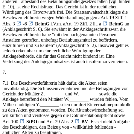
anderen Tatbestand des Betäubungsmittelgesetzes fallen (vgl. hinten
E. 10), ist eine Rechtsfrage. Das Gericht ist in der rechtlichen
Würdigung des Tatvorwurfs frei. Die Staatsanwaltschaft klagte die
Beschwerdeführerin wegen Widerhandlung gegen aArt. 19 Ziff. 1
Abs. 3
-6
BetmG
i.V.m. aArt. 19 Ziff. 2 lit. a
BetmG
an
(Anklageschrift S. 6). Sie erwähnt in der Anklageschrift zwar, die
Beschwerdeführerin habe "mit den nachgenannten Personen
Anstalten getroffen, unbefugt Betäubungsmittel zu befördern,
einzuführen und zu kaufen" (Anklageschrift S. 2). Insoweit geht es
jedoch erkennbar um eine rechtliche Würdigung der
Anklagebehörde, die für das Gericht nicht bindend ist. Eine
Verletzung des Anklagegrundsatzes ist auch insofern zu verneinen.
7.
7.1. Die Beschwerdeführerin hält dafür, die Akten seien
unvollständig. Die Schlusseinvernahmen und die Befragungen vor
Gericht der Mittäter Z.________ und W.________ sowie die
Anklage betreffend den Mittäter W.________ würden fehlen. Vom
Mitbeschuldigten Y.________ seien nur drei Einvernahmeprotokolle
zu den Akten genommen worden. Die Aktenbewirtschaftung sei
willkürlich und verstosse gegen die Dokumentationspflicht sowie
Art. 100
StPO
und Art. 29 Abs. 2
BV
. Es sei nicht Aufgabe
des Beschuldigten, den Beizug von - willkürlich fehlenden -
amtlichen Akten zu beantragen.