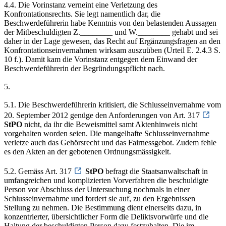
4.4. Die Vorinstanz verneint eine Verletzung des
Konfrontationsrechts. Sie legt namentlich dar, die
Beschwerdeführerin habe Kenntnis von den belastenden Aussagen
der Mitbeschuldigten Z.________ und W.________ gehabt und sei
daher in der Lage gewesen, das Recht auf Ergänzungsfragen an den
Konfrontationseinvernahmen wirksam auszuüben (Urteil E. 2.4.3 S.
10 f.). Damit kam die Vorinstanz entgegen dem Einwand der
Beschwerdeführerin der Begründungspflicht nach.
5.
5.1. Die Beschwerdeführerin kritisiert, die Schlusseinvernahme vom
20. September 2012 genüge den Anforderungen von Art. 317
StPO
nicht, da ihr die Beweismittel samt Aktenhinweis nicht
vorgehalten worden seien. Die mangelhafte Schlusseinvernahme
verletze auch das Gehörsrecht und das Fairnessgebot. Zudem fehle
es den Akten an der gebotenen Ordnungsmässigkeit.
5.2. Gemäss Art. 317
StPO
befragt die Staatsanwaltschaft in
umfangreichen und komplizierten Vorverfahren die beschuldigte
Person vor Abschluss der Untersuchung nochmals in einer
Schlusseinvernahme und fordert sie auf, zu den Ergebnissen
Stellung zu nehmen. Die Bestimmung dient einerseits dazu, in
konzentrierter, übersichtlicher Form die Deliktsvorwürfe und die
Haltung der beschuldigten Person dazu festzuhalten. Die im