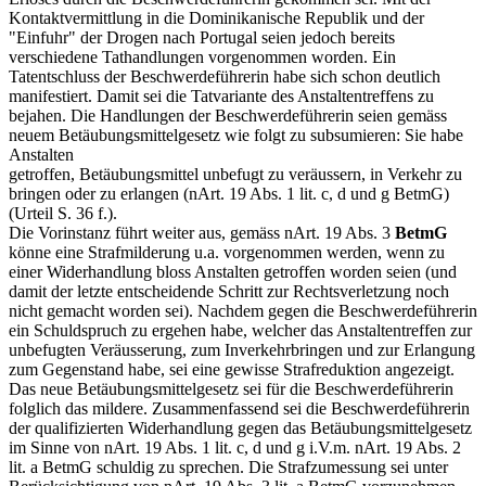
Kontaktvermittlung in die Dominikanische Republik und der
"Einfuhr" der Drogen nach Portugal seien jedoch bereits
verschiedene Tathandlungen vorgenommen worden. Ein
Tatentschluss der Beschwerdeführerin habe sich schon deutlich
manifestiert. Damit sei die Tatvariante des Anstaltentreffens zu
bejahen. Die Handlungen der Beschwerdeführerin seien gemäss
neuem Betäubungsmittelgesetz wie folgt zu subsumieren: Sie habe
Anstalten
getroffen, Betäubungsmittel unbefugt zu veräussern, in Verkehr zu
bringen oder zu erlangen (nArt. 19 Abs. 1 lit. c, d und g BetmG)
(Urteil S. 36 f.).
Die Vorinstanz führt weiter aus, gemäss nArt. 19 Abs. 3
BetmG
könne eine Strafmilderung u.a. vorgenommen werden, wenn zu
einer Widerhandlung bloss Anstalten getroffen worden seien (und
damit der letzte entscheidende Schritt zur Rechtsverletzung noch
nicht gemacht worden sei). Nachdem gegen die Beschwerdeführerin
ein Schuldspruch zu ergehen habe, welcher das Anstaltentreffen zur
unbefugten Veräusserung, zum Inverkehrbringen und zur Erlangung
zum Gegenstand habe, sei eine gewisse Strafreduktion angezeigt.
Das neue Betäubungsmittelgesetz sei für die Beschwerdeführerin
folglich das mildere. Zusammenfassend sei die Beschwerdeführerin
der qualifizierten Widerhandlung gegen das Betäubungsmittelgesetz
im Sinne von nArt. 19 Abs. 1 lit. c, d und g i.V.m. nArt. 19 Abs. 2
lit. a BetmG schuldig zu sprechen. Die Strafzumessung sei unter