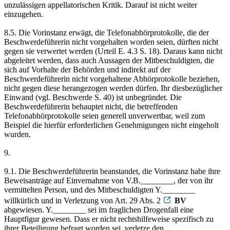
unzulässigen appellatorischen Kritik. Darauf ist nicht weiter
einzugehen.
8.5. Die Vorinstanz erwägt, die Telefonabhörprotokolle, die der
Beschwerdeführerin nicht vorgehalten worden seien, dürften nicht
gegen sie verwertet werden (Urteil E. 4.3 S. 18). Daraus kann nicht
abgeleitet werden, dass auch Aussagen der Mitbeschuldigten, die
sich auf Vorhalte der Behörden und indirekt auf der
Beschwerdeführerin nicht vorgehaltene Abhörprotokolle beziehen,
nicht gegen diese herangezogen werden dürfen. Ihr diesbezüglicher
Einwand (vgl. Beschwerde S. 40) ist unbegründet. Die
Beschwerdeführerin behauptet nicht, die betreffenden
Telefonabhörprotokolle seien generell unverwertbar, weil zum
Beispiel die hierfür erforderlichen Genehmigungen nicht eingeholt
wurden.
9.
9.1. Die Beschwerdeführerin beanstandet, die Vorinstanz habe ihre
Beweisanträge auf Einvernahme von V.B.________, der von ihr
vermittelten Person, und des Mitbeschuldigten Y.________
willkürlich und in Verletzung von Art. 29 Abs. 2
BV
abgewiesen. Y.________ sei im fraglichen Drogenfall eine
Hauptfigur gewesen. Dass er nicht rechtshilfeweise spezifisch zu
ihrer Beteiligung befragt worden sei, verletze den