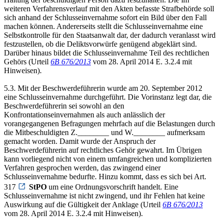
weiteren Verfahrensverlauf mit den Akten befasste Strafbehörde soll
sich anhand der Schlusseinvernahme sofort ein Bild über den Fall
machen können. Andererseits stellt die Schlusseinvernahme eine
Selbstkontrolle für den Staatsanwalt dar, der dadurch veranlasst wird
festzustellen, ob die Deliktsvorwürfe genügend abgeklärt sind.
Darüber hinaus bildet die Schlusseinvernahme Teil des rechtlichen
Gehörs (Urteil
6B 676/2013
vom 28. April 2014 E. 3.2.4 mit
Hinweisen).
5.3. Mit der Beschwerdeführerin wurde am 20. September 2012
eine Schlusseinvernahme durchgeführt. Die Vorinstanz legt dar, die
Beschwerdeführerin sei sowohl an den
Konfrontationseinvernahmen als auch anlässlich der
vorangegangenen Befragungen mehrfach auf die Belastungen durch
die Mitbeschuldigten Z.________ und W.________ aufmerksam
gemacht worden. Damit wurde der Anspruch der
Beschwerdeführerin auf rechtliches Gehör gewahrt. Im Übrigen
kann vorliegend nicht von einem umfangreichen und komplizierten
Verfahren gesprochen werden, das zwingend einer
Schlusseinvernahme bedurfte. Hinzu kommt, dass es sich bei Art.
317
StPO
um eine Ordnungsvorschrift handelt. Eine
Schlusseinvernahme ist nicht zwingend, und ihr Fehlen hat keine
Auswirkung auf die Gültigkeit der Anklage (Urteil
6B 676/2013
vom 28. April 2014 E. 3.2.4 mit Hinweisen).