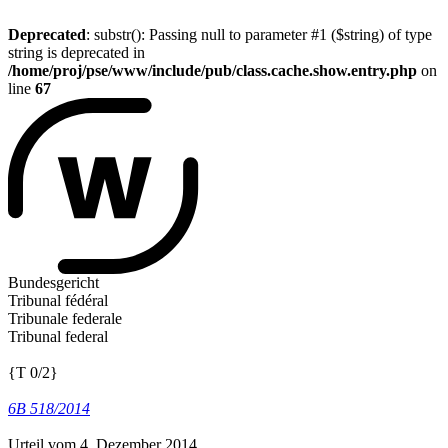
Deprecated
: substr(): Passing null to parameter #1 ($string) of type
string is deprecated in
/home/proj/pse/www/include/pub/class.cache.show.entry.php
on
line
67
Bundesgericht
Tribunal fédéral
Tribunale federale
Tribunal federal
{T 0/2}
6B 518/2014
Urteil vom 4. Dezember 2014