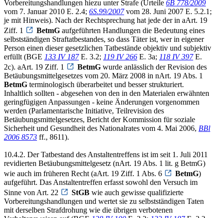
Vorbereitungshandlungen hiezu unter Strafe (Urteile
6B 778/2009
vom 7. Januar 2010 E. 2.4;
6S.99/2007
vom 28. Juni 2007 E. 5.2.1;
je mit Hinweis). Nach der Rechtsprechung hat jede der in aArt. 19
Ziff. 1
BetmG
aufgeführten Handlungen die Bedeutung eines
selbstständigen Straftatbestandes, so dass Täter ist, wer in eigener
Person einen dieser gesetzlichen Tatbestände objektiv und subjektiv
erfüllt (BGE
133 IV 187
E. 3.2;
119 IV 266
E. 3a;
118 IV 397
E.
2c). aArt. 19 Ziff. 1
BetmG
wurde anlässlich der Revision des
Betäubungsmittelgesetzes vom 20. März 2008 in nArt. 19 Abs. 1
BetmG
terminologisch überarbeitet und besser strukturiert.
Inhaltlich sollten - abgesehen von den in den Materialen erwähnten
geringfügigen Anpassungen - keine Änderungen vorgenommen
werden (Parlamentarische Initiative, Teilrevision des
Betäubungsmittelgesetzes, Bericht der Kommission für soziale
Sicherheit und Gesundheit des Nationalrates vom 4. Mai 2006,
BBl
2006 8573
ff., 8611).
10.4.2. Der Tatbestand des Anstaltentreffens ist im seit 1. Juli 2011
revidierten Betäubungsmittelgesetz (nArt. 19 Abs. 1 lit. g BetmG)
wie auch im früheren Recht (aArt. 19 Ziff. 1 Abs. 6
BetmG
)
aufgeführt. Das Anstaltentreffen erfasst sowohl den Versuch im
Sinne von Art. 22
StGB
wie auch gewisse qualifizierte
Vorbereitungshandlungen und wertet sie zu selbstständigen Taten
mit derselben Strafdrohung wie die übrigen verbotenen