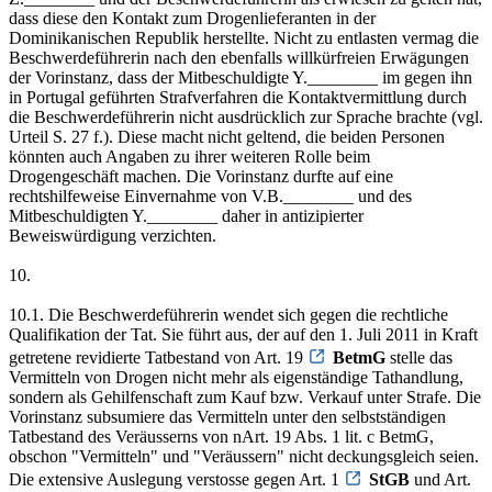
dass diese den Kontakt zum Drogenlieferanten in der
Dominikanischen Republik herstellte. Nicht zu entlasten vermag die
Beschwerdeführerin nach den ebenfalls willkürfreien Erwägungen
der Vorinstanz, dass der Mitbeschuldigte Y.________ im gegen ihn
in Portugal geführten Strafverfahren die Kontaktvermittlung durch
die Beschwerdeführerin nicht ausdrücklich zur Sprache brachte (vgl.
Urteil S. 27 f.). Diese macht nicht geltend, die beiden Personen
könnten auch Angaben zu ihrer weiteren Rolle beim
Drogengeschäft machen. Die Vorinstanz durfte auf eine
rechtshilfeweise Einvernahme von V.B.________ und des
Mitbeschuldigten Y.________ daher in antizipierter
Beweiswürdigung verzichten.
10.
10.1. Die Beschwerdeführerin wendet sich gegen die rechtliche
Qualifikation der Tat. Sie führt aus, der auf den 1. Juli 2011 in Kraft
getretene revidierte Tatbestand von Art. 19
BetmG
stelle das
Vermitteln von Drogen nicht mehr als eigenständige Tathandlung,
sondern als Gehilfenschaft zum Kauf bzw. Verkauf unter Strafe. Die
Vorinstanz subsumiere das Vermitteln unter den selbstständigen
Tatbestand des Veräusserns von nArt. 19 Abs. 1 lit. c BetmG,
obschon "Vermitteln" und "Veräussern" nicht deckungsgleich seien.
Die extensive Auslegung verstosse gegen Art. 1
StGB
und Art.