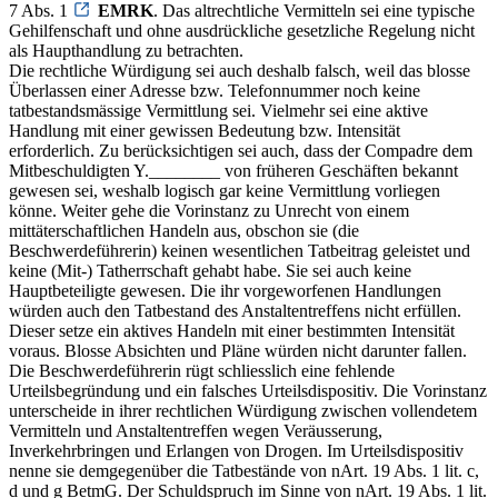
7 Abs. 1
EMRK
. Das altrechtliche Vermitteln sei eine typische
Gehilfenschaft und ohne ausdrückliche gesetzliche Regelung nicht
als Haupthandlung zu betrachten.
Die rechtliche Würdigung sei auch deshalb falsch, weil das blosse
Überlassen einer Adresse bzw. Telefonnummer noch keine
tatbestandsmässige Vermittlung sei. Vielmehr sei eine aktive
Handlung mit einer gewissen Bedeutung bzw. Intensität
erforderlich. Zu berücksichtigen sei auch, dass der Compadre dem
Mitbeschuldigten Y.________ von früheren Geschäften bekannt
gewesen sei, weshalb logisch gar keine Vermittlung vorliegen
könne. Weiter gehe die Vorinstanz zu Unrecht von einem
mittäterschaftlichen Handeln aus, obschon sie (die
Beschwerdeführerin) keinen wesentlichen Tatbeitrag geleistet und
keine (Mit-) Tatherrschaft gehabt habe. Sie sei auch keine
Hauptbeteiligte gewesen. Die ihr vorgeworfenen Handlungen
würden auch den Tatbestand des Anstaltentreffens nicht erfüllen.
Dieser setze ein aktives Handeln mit einer bestimmten Intensität
voraus. Blosse Absichten und Pläne würden nicht darunter fallen.
Die Beschwerdeführerin rügt schliesslich eine fehlende
Urteilsbegründung und ein falsches Urteilsdispositiv. Die Vorinstanz
unterscheide in ihrer rechtlichen Würdigung zwischen vollendetem
Vermitteln und Anstaltentreffen wegen Veräusserung,
Inverkehrbringen und Erlangen von Drogen. Im Urteilsdispositiv
nenne sie demgegenüber die Tatbestände von nArt. 19 Abs. 1 lit. c,
d und g BetmG. Der Schuldspruch im Sinne von nArt. 19 Abs. 1 lit.