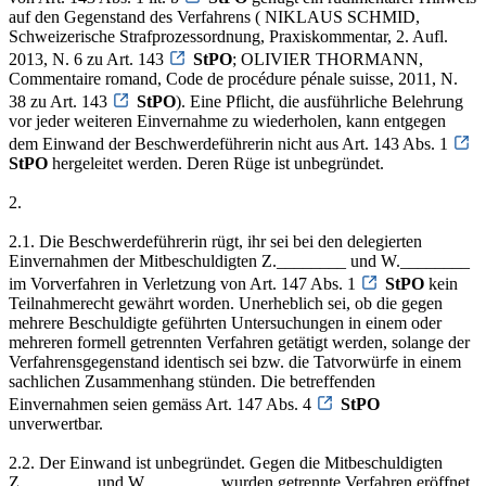
auf den Gegenstand des Verfahrens ( NIKLAUS SCHMID,
Schweizerische Strafprozessordnung, Praxiskommentar, 2. Aufl.
2013, N. 6 zu Art. 143
StPO
; OLIVIER THORMANN,
Commentaire romand, Code de procédure pénale suisse, 2011, N.
38 zu Art. 143
StPO
). Eine Pflicht, die ausführliche Belehrung
vor jeder weiteren Einvernahme zu wiederholen, kann entgegen
dem Einwand der Beschwerdeführerin nicht aus Art. 143 Abs. 1
StPO
hergeleitet werden. Deren Rüge ist unbegründet.
2.
2.1. Die Beschwerdeführerin rügt, ihr sei bei den delegierten
Einvernahmen der Mitbeschuldigten Z.________ und W.________
im Vorverfahren in Verletzung von Art. 147 Abs. 1
StPO
kein
Teilnahmerecht gewährt worden. Unerheblich sei, ob die gegen
mehrere Beschuldigte geführten Untersuchungen in einem oder
mehreren formell getrennten Verfahren getätigt werden, solange der
Verfahrensgegenstand identisch sei bzw. die Tatvorwürfe in einem
sachlichen Zusammenhang stünden. Die betreffenden
Einvernahmen seien gemäss Art. 147 Abs. 4
StPO
unverwertbar.
2.2. Der Einwand ist unbegründet. Gegen die Mitbeschuldigten
Z.________ und W.________ wurden getrennte Verfahren eröffnet.