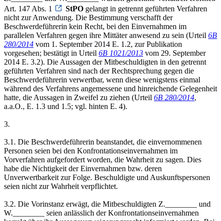
Art. 147 Abs. 1
StPO
gelangt in getrennt geführten Verfahren
nicht zur Anwendung. Die Bestimmung verschafft der
Beschwerdeführerin kein Recht, bei den Einvernahmen im
parallelen Verfahren gegen ihre Mittäter anwesend zu sein (Urteil
6B
280/2014
vom 1. September 2014 E. 1.2, zur Publikation
vorgesehen; bestätigt in Urteil
6B 1021/2013
vom 29. September
2014 E. 3.2). Die Aussagen der Mitbeschuldigten in den getrennt
geführten Verfahren sind nach der Rechtsprechung gegen die
Beschwerdeführerin verwertbar, wenn diese wenigstens einmal
während des Verfahrens angemessene und hinreichende Gelegenheit
hatte, die Aussagen in Zweifel zu ziehen (Urteil
6B 280/2014
,
a.a.O., E. 1.3 und 1.5; vgl. hinten E. 4).
3.
3.1. Die Beschwerdeführerin beanstandet, die einvernommenen
Personen seien bei den Konfrontationseinvernahmen im
Vorverfahren aufgefordert worden, die Wahrheit zu sagen. Dies
habe die Nichtigkeit der Einvernahmen bzw. deren
Unverwertbarkeit zur Folge. Beschuldigte und Auskunftspersonen
seien nicht zur Wahrheit verpflichtet.
3.2. Die Vorinstanz erwägt, die Mitbeschuldigten Z.________ und
W.________ seien anlässlich der Konfrontationseinvernahmen