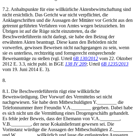
7.2. Anhaltspunkte für eine willkürliche Aktenbewirtschaftung sind
nicht ersichtlich. Das Gericht war nicht verpflichtet, die
Anklageschriften und die Aussagen der Mittäter vor Gericht aus den
getrennt geführten Verfahren von Amtes wegen beizuziehen. Im
Übrigen ist auf die Rüge nicht einzutreten, da die
Beschwerdeführerin nicht darlegt, sie habe den Beizug der
erwähnten Akten beantragt. Diese kann den Behörden nicht
vorwerfen, gewissen Beweisen nicht nachgegangen zu sein, wenn
sie es unterliess, rechtzeitig und formgerecht entsprechende
Beweisanträge zu stellen (vgl. Urteil
6B 130/2012
vom 22. Oktober
2012 E. 3.3, nicht publ. in BGE
138 IV 209
; Urteil
6B 1235/2013
vom 19. Juni 2014 E. 3).
8.
8.1. Die Beschwerdeführerin rügt eine willkürliche
Beweiswürdigung. Der Vorwurf des Vermittelns sei nicht
nachgewiesen. Sie habe dem Mitbeschuldigten Y.________ die
Telefonnummer ihrer Freundin V.A.________ gegeben. Dabei habe
es sich nicht um die Vermittlung eines Drogengeschäfts gehandelt.
Es fehle jeder Beweis, dass der Ehemann von V.A.________,
V.B.________, der neue Kokainlieferant gewesen sei. Die
Vorinstanz würdige die Aussagen der Mitbeschuldigten Z.________
und W.________ willkürlich und lasse die entlastenden Aussagen