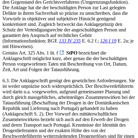
den Gegenstand des Gerichtsverfahrens (Umgrenzungsfunktion).
Die Anklage hat die der beschuldigten Person zur Last gelegten
Delikte in ihrem Sachverhalt so präzise zu umschreiben, dass die
Vorwürfe in objektiver und subjektiver Hinsicht genügend
konkretisiert sind. Zugleich bezweckt das Anklageprinzip den
Schutz der Verteidigungsrechte der angeschuldigten Person und
garantiert den Anspruch auf rechtliches Gehör
(Informationsfunktion; BGE
133 IV 235
E. 6.2 f.;
126 I 19
E. 2a; je
mit Hinweisen).
Gemäss Art. 325 Abs. 1 lit. f
StPO
bezeichnet die
Anklageschrift möglichst kurz, aber genau die der beschuldigten
Person vorgeworfenen Taten mit Beschreibung von Ort, Datum,
Zeit, Art und Folgen der Tatausführung.
6.3. Die Anklageschrift genügt den gesetzlichen Anforderungen. Sie
ist weder unpräzise noch widersprüchlich. Der Beschwerdeführerin
wird darin u.a. vorgeworfen, aufgrund gemeinsamer Planung und
durch gleich massgebliches, arbeitsteiliges Zusammenwirken bei der
Tatausführung (Beschaffung der Drogen in der Dominikanischen
Republik und Lieferung nach Portugal) gehandelt zu haben
(Anklageschrift S. 2). Der Vorwurf des mittäterschaftlichen
Zusammenwirkens bezieht sich auch auf den Erwerb der Drogen
und deren Transport nach Portugal. Kenntnisse der Identität des
Drogenlieferanten und der exakten Höhe des von der
Beschwerdeführerin weiterzuleitenden Drogenerlöses sind für einen