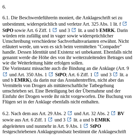
6.
6.1. Die Beschwerdeführerin moniert, die Anklageschrift sei zu
unbestimmt, widersprüchlich und verletze Art. 325 Abs. 1 lit. f
StPO
sowie Art. 6 Ziff. 1
und 3
lit. a und b
EMRK
. Darin
würden rein zufällig und in vager sowie widersprüchlicher
Umschreibung verschiedene Sachverhaltsvarianten erwähnt. Nicht
erläutert werde, um wen es sich beim vermittelten "Compadre"
handle. Dessen Identität und Existenz sei unbekannt. Ebenfalls nicht
genannt werde die Höhe des von ihr weiterzuleitenden Betrages und
wie die Weiterleitung hätte erfolgen sollen.
Die Vorinstanz missachte auch die Bindung an die Anklage (Art. 9
und Art. 350 Abs. 1
StPO
; Art. 6 Ziff. 1
und 3
lit. a
und b
EMRK
), da darin nur das Anstaltentreffen, nicht aber das
Vermitteln von Drogen als mittäterschaftliche Tatbegehung
umschrieben sei. Eine Beteiligung bei der Übernahme und der
Einfuhr der Drogen werde ihr nicht vorgeworfen. Die Buchung von
Flügen sei in der Anklage ebenfalls nicht enthalten.
6.2. Nach dem aus Art. 29 Abs. 2
und Art. 32 Abs. 2
BV
sowie aus Art. 6 Ziff. 1
und 3
lit. a und b
EMRK
abgeleiteten und nunmehr in Art. 9 Abs. 1
StPO
festgeschriebenen Anklagegrundsatz bestimmt die Anklageschrift