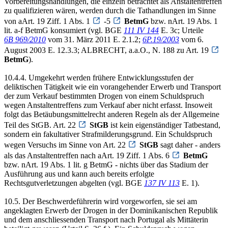
Vorbereitungshandlungen, die einzeln betrachtet als Anstaltentreffen
zu qualifizieren wären, werden durch die Tathandlungen im Sinne
von aArt. 19 Ziff. 1 Abs. 1
-5
BetmG
bzw. nArt. 19 Abs. 1
lit. a-f BetmG konsumiert (vgl. BGE
111 IV 144
E. 3c; Urteile
6B 969/2010
vom 31. März 2011 E. 2.1.2;
6P.19/2003
vom 6.
August 2003 E. 12.3.3; ALBRECHT, a.a.O., N. 188 zu Art. 19
BetmG
).
10.4.4. Umgekehrt werden frühere Entwicklungsstufen der
deliktischen Tätigkeit wie ein vorangehender Erwerb und Transport
der zum Verkauf bestimmten Drogen von einem Schuldspruch
wegen Anstaltentreffens zum Verkauf aber nicht erfasst. Insoweit
folgt das Betäubungsmittelrecht anderen Regeln als der Allgemeine
Teil des StGB. Art. 22
StGB
ist kein eigenständiger Tatbestand,
sondern ein fakultativer Strafmilderungsgrund. Ein Schuldspruch
wegen Versuchs im Sinne von Art. 22
StGB
sagt daher - anders
als das Anstaltentreffen nach aArt. 19 Ziff. 1 Abs. 6
BetmG
bzw. nArt. 19 Abs. 1 lit. g BetmG - nichts über das Stadium der
Ausführung aus und kann auch bereits erfolgte
Rechtsgutverletzungen abgelten (vgl. BGE
137 IV 113
E. 1).
10.5. Der Beschwerdeführerin wird vorgeworfen, sie sei am
angeklagten Erwerb der Drogen in der Dominikanischen Republik
und dem anschliessenden Transport nach Portugal als Mittäterin