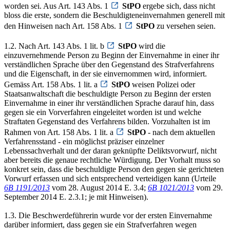
worden sei. Aus Art. 143 Abs. 1
StPO
ergebe sich, dass nicht
bloss die erste, sondern die Beschuldigteneinvernahmen generell mit
den Hinweisen nach Art. 158 Abs. 1
StPO
zu versehen seien.
1.2. Nach Art. 143 Abs. 1 lit. b
StPO
wird die
einzuvernehmende Person zu Beginn der Einvernahme in einer ihr
verständlichen Sprache über den Gegenstand des Strafverfahrens
und die Eigenschaft, in der sie einvernommen wird, informiert.
Gemäss Art. 158 Abs. 1 lit. a
StPO
weisen Polizei oder
Staatsanwaltschaft die beschuldigte Person zu Beginn der ersten
Einvernahme in einer ihr verständlichen Sprache darauf hin, dass
gegen sie ein Vorverfahren eingeleitet worden ist und welche
Straftaten Gegenstand des Verfahrens bilden. Vorzuhalten ist im
Rahmen von Art. 158 Abs. 1 lit. a
StPO
- nach dem aktuellen
Verfahrensstand - ein möglichst präziser einzelner
Lebenssachverhalt und der daran geknüpfte Deliktsvorwurf, nicht
aber bereits die genaue rechtliche Würdigung. Der Vorhalt muss so
konkret sein, dass die beschuldigte Person den gegen sie gerichteten
Vorwurf erfassen und sich entsprechend verteidigen kann (Urteile
6B 1191/2013
vom 28. August 2014 E. 3.4;
6B 1021/2013
vom 29.
September 2014 E. 2.3.1; je mit Hinweisen).
1.3. Die Beschwerdeführerin wurde vor der ersten Einvernahme
darüber informiert, dass gegen sie ein Strafverfahren wegen