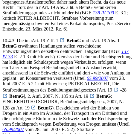
begangenes Anstaltentreffen daher nach altem Recht, da das neue
Recht - trotz des in nArt. 19 Abs. 3 lit. a BetmG verankerten
Strafmilderungsgrundes - nicht milder ist (BGE
138 IV 100
E. 3.2;
kritisch PETER ALBRECHT, Strafbare Vorbereitung zum
mengenmässig schweren Fall eines Kokaintransportes, Push-Service
Entscheide, 23. März 2012, Rz. 6).
10.4.3. Die in aArt. 19 Ziff. 1
BetmG
und nArt. 19 Abs. 1
BetmG
erwähnten Handlungen stellen verschiedene
Entwicklungsstufen derselben deliktischen Tätigkeit dar (BGE
137
IV 33
E. 2.1.3 mit Hinweis). Gemäss der Lehre und Rechtsprechung
hat lediglich ein Schuldspruch wegen Verkaufs zu erfolgen, wenn
ein Täter zum Beispiel Betäubungsmittel im Ausland erwirbt,
anschliessend in die Schweiz einführt und dort - wie von Anfang an
geplant - an Konsumenten veräussert (Urteil
6S.99/2007
vom 28.
Juni 2007 E. 5.2.1 mit Hinweisen; PETER ALBRECHT, Die
Strafbestimmungen des Betäubungsmittelgesetzes [Art. 19
-28
BetmG
], 2. Aufl. 2007, N. 185 zu Art. 19
BetmG
;
FINGERHUTH/TSCHURR, Betäubungsmittelgesetz, 2007, N.
128 zu Art. 19
BetmG
). Desgleichen wird der Einbau von
Drogen in ein Auto im Ausland, der Transport in ein Drittland und
die nachfolgende Einfuhr in die Schweiz nach der Rechtsprechung
vom Schuldspruch wegen Beförderung von Drogen umfasst (Urteil
6S.99/2007
vom 28. Juni 2007 E. 5.2). Strafbare