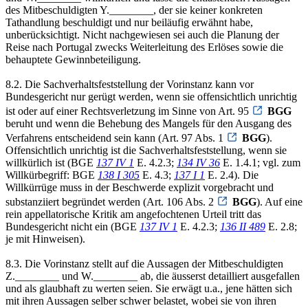
des Mitbeschuldigten Y.________, der sie keiner konkreten
Tathandlung beschuldigt und nur beiläufig erwähnt habe,
unberücksichtigt. Nicht nachgewiesen sei auch die Planung der
Reise nach Portugal zwecks Weiterleitung des Erlöses sowie die
behauptete Gewinnbeteiligung.
8.2. Die Sachverhaltsfeststellung der Vorinstanz kann vor
Bundesgericht nur gerügt werden, wenn sie offensichtlich unrichtig
ist oder auf einer Rechtsverletzung im Sinne von Art. 95
BGG
beruht und wenn die Behebung des Mangels für den Ausgang des
Verfahrens entscheidend sein kann (Art. 97 Abs. 1
BGG
).
Offensichtlich unrichtig ist die Sachverhaltsfeststellung, wenn sie
willkürlich ist (BGE
137 IV 1
E. 4.2.3;
134 IV 36
E. 1.4.1; vgl. zum
Willkürbegriff: BGE
138 I 305
E. 4.3;
137 I 1
E. 2.4). Die
Willkürrüge muss in der Beschwerde explizit vorgebracht und
substanziiert begründet werden (Art. 106 Abs. 2
BGG
). Auf eine
rein appellatorische Kritik am angefochtenen Urteil tritt das
Bundesgericht nicht ein (BGE
137 IV 1
E. 4.2.3;
136 II 489
E. 2.8;
je mit Hinweisen).
8.3. Die Vorinstanz stellt auf die Aussagen der Mitbeschuldigten
Z.________ und W.________ ab, die äusserst detailliert ausgefallen
und als glaubhaft zu werten seien. Sie erwägt u.a., jene hätten sich
mit ihren Aussagen selber schwer belastet, wobei sie von ihren