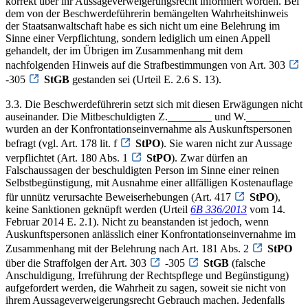
korrekt über ihr Aussageverweigerungsrecht informiert worden. Bei
dem von der Beschwerdeführerin bemängelten Wahrheitshinweis
der Staatsanwaltschaft habe es sich nicht um eine Belehrung im
Sinne einer Verpflichtung, sondern lediglich um einen Appell
gehandelt, der im Übrigen im Zusammenhang mit dem
nachfolgenden Hinweis auf die Strafbestimmungen von Art. 303
-305
StGB
gestanden sei (Urteil E. 2.6 S. 13).
3.3. Die Beschwerdeführerin setzt sich mit diesen Erwägungen nicht
auseinander. Die Mitbeschuldigten Z.________ und W.________
wurden an der Konfrontationseinvernahme als Auskunftspersonen
befragt (vgl. Art. 178 lit. f
StPO
). Sie waren nicht zur Aussage
verpflichtet (Art. 180 Abs. 1
StPO
). Zwar dürfen an
Falschaussagen der beschuldigten Person im Sinne einer reinen
Selbstbegünstigung, mit Ausnahme einer allfälligen Kostenauflage
für unnütz verursachte Beweiserhebungen (Art. 417
StPO
),
keine Sanktionen geknüpft werden (Urteil
6B 336/2013
vom 14.
Februar 2014 E. 2.1). Nicht zu beanstanden ist jedoch, wenn
Auskunftspersonen anlässlich einer Konfrontationseinvernahme im
Zusammenhang mit der Belehrung nach Art. 181 Abs. 2
StPO
über die Straffolgen der Art. 303
-305
StGB
(falsche
Anschuldigung, Irreführung der Rechtspflege und Begünstigung)
aufgefordert werden, die Wahrheit zu sagen, soweit sie nicht von
ihrem Aussageverweigerungsrecht Gebrauch machen. Jedenfalls