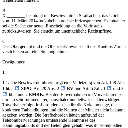
weiterleiten müssen.
B.
X.________ beantragt mit Beschwerde in Strafsachen, das Urteil
vom 11. März 2014 aufzuheben und sie freizusprechen. Eventualiter
sei die Sache zur neuen Entscheidung an die Vorinstanz
zurückzuweisen. Sie ersucht um unentgeltliche Rechtspflege.
C.
Das Obergericht und die Oberstaatsanwaltschaft des Kantons Zürich
verzichteten auf eine Stellungnahme.
Erwägungen:
1.
1.1. Die Beschwerdeführerin rügt eine Verletzung von Art. 158 Abs.
1 lit. a
StPO
, Art. 29 Abs. 2
BV
und Art. 6 Ziff. 1
und 3
lit. a und c
EMRK
. Bei den Einvernahmen im Vorverfahren sei
nur ein sehr rudimentärer, pauschaler und teilweise aktenwidriger
Tatvorhalt erfolgt. Insbesondere seien ihr die Kokainmenge, die
konkreten Tathandlungen und die Namen der Mittäter nicht bekannt
gegeben worden. Die Strafbehörden hätten aufgrund der
Telefonüberwachungen umfassende Kenntnisse des
Handlungsablaufs und der Beteiligten gehabt, was ihr vorenthalten