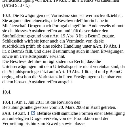
Berücksichtigung von nArt. 19 Abs. 3 lit. a BetmG vorzunehmen
(Urteil S. 37 f.).
10.3. Die Erwägungen der Vorinstanz sind schwer nachvollziehbar.
Sie argumentiert einerseits, die Beschwerdeführerin habe in
Mittäterschaft Drogen nach Portugal eingeführt. Andererseits nimmt
sie ein blosses Anstaltentreffen an und hält dieser daher den
Strafmilderungsgrund von nArt. 19 Abs. 3 lit. a BetmG zugute.
Schliesslich wirft sie jener auch ein Vermitteln vor, da sie
ausdrücklich prüft, ob eine solche Handlung unter nArt. 19 Abs. 1
lit. c BetmG fällt, und diese Bestimmung auch in ihren Erwägungen
sowie im Urteilsdispositiv erwähnt.
Die Beschwerdeführerin rügt zudem zu Recht, dass die
Urteilserwägungen mit dem Urteilsdispositiv nicht vereinbar sind, da
ein Schuldspruch gestützt auf nArt. 19 Abs. 1 lit. c, d und g BetmG
erging, obschon die Vorinstanz in ihren Erwägungen scheinbar von
einem blossen Anstaltentreffen ausgeht.
10.4.
10.4.1. Am 1. Juli 2011 ist die Revision des
Betäubungsmittelgesetzes vom 20. März 2008 in Kraft getreten.
aArt. 19 Ziff. 1
BetmG
stellt sämtliche Formen einer Beteiligung
am unbefugten Drogenverkehr, von der Produktion und der
Verbreitung bis hin zum Erwerb, sowie blosse