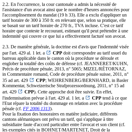
2.2. En l'occurrence, la cour cantonale a admis la nécessité de
l'assistance d'un avocat ainsi que le nombre d'heures annoncées pour
l'accomplissement du mandat (19 h 33). Elle a exclu d'appliquer un
tarif horaire de 300 à 350 fr. en relevant que, selon sa pratique, elle
se basait sur un tarif horaire de 270 fr., TVA incluse. C'est ce tarif
horaire que conteste le recourant, estimant qu'il peut prétendre à une
indemnité qui couvre ce que lui a effectivement facturé son avocat.
2.3. De manière générale, la doctrine est d'avis que l'indemnité visée
par l'art. 429 al. 1 let. a
CPP
doit correspondre au tarif usuel du
barreau applicable dans le canton où la procédure se déroule et
englober la totalité des coûts de défense (cf. JEANNERET/KUHN,
Précis de procédure pénale, 2013, n° 5065; MIZEL/RÉTORNAZ,
in Commentaire romand, Code de procédure pénale suisse, 2011, n°
35 ad art. 429
CPP
; WEHRENBERG/BERNHARD, in Basler
Kommentar, Schweizerische Strafprozessordnung, 2011, n° 15 ad
art. 429
CPP
). Cette approche doit être suivie. En effet,
l'indemnisation prévue à l'art. 429 al. 1 let. a
CPP
tend à ce que
l'Etat répare la totalité du dommage en relation avec la procédure
pénale (cf.
FF 2006 1313
).
Pour la fixation des honoraires en matière judiciaire, différents
cantons alémaniques ont prévu un tarif, qui s'applique à titre
subsidiaire faute d'accord particulier entre l'avocat et son client (cf.
les exemples cités in BOHNET/MARTENET, Droit de la