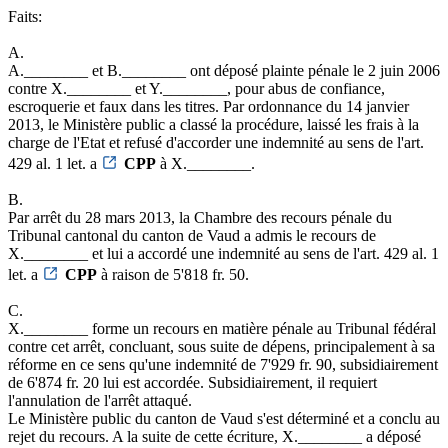
Faits:
A.
A.________ et B.________ ont déposé plainte pénale le 2 juin 2006
contre X.________ et Y.________, pour abus de confiance,
escroquerie et faux dans les titres. Par ordonnance du 14 janvier
2013, le Ministère public a classé la procédure, laissé les frais à la
charge de l'Etat et refusé d'accorder une indemnité au sens de l'art.
429 al. 1 let. a
CPP
à X.________.
B.
Par arrêt du 28 mars 2013, la Chambre des recours pénale du
Tribunal cantonal du canton de Vaud a admis le recours de
X.________ et lui a accordé une indemnité au sens de l'art. 429 al. 1
let. a
CPP
à raison de 5'818 fr. 50.
C.
X.________ forme un recours en matière pénale au Tribunal fédéral
contre cet arrêt, concluant, sous suite de dépens, principalement à sa
réforme en ce sens qu'une indemnité de 7'929 fr. 90, subsidiairement
de 6'874 fr. 20 lui est accordée. Subsidiairement, il requiert
l'annulation de l'arrêt attaqué.
Le Ministère public du canton de Vaud s'est déterminé et a conclu au
rejet du recours. A la suite de cette écriture, X.________ a déposé