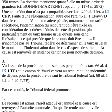
350 francs. La doctrine mentionne quant à elle un même ordre de
grandeur (cf. BOHNET/MARTENET, op. cit., p. 1174 n. 2972).
Une telle réduction n'est pas compatible avec l'art. 429 al. 1 let. a
CPP
. Faute d'une réglementation autre que l'art. 45 al. 1 LPav/VD
dans le canton de Vaud en matière pénale, notamment d'un tarif
spécifique, l'indemnisation du recourant doit être fixée en
considération des critères déduits de cette disposition, plus
particulièrement du taux horaire usuel qu'elle sous-tend.
Il résulte de ce qui précède que le recours doit être admis. Il
n'incombe pas au Tribunal fédéral de déterminer ici le taux usuel ni
le montant de l'indemnisation dans le cas d'espèce de sorte que la
cause est renvoyée en instance cantonale pour nouvelle décision.
3.
Vu l'issue de la procédure, il ne sera pas perçu de frais (art. 66 al. 4
LTF
) et le canton de Vaud versera au recourant une indemnité
de dépens pour la procédure devant le Tribunal fédéral (art. 68 al. 1
et 2
LTF
).
Par ces motifs, le Tribunal fédéral prononce:
1.
Le recours est admis, l'arrêt attaqué est annulé et la cause est
renvoyée à l'autorité cantonale afin qu'elle rende une nouvelle