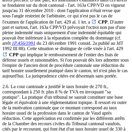
se fondaient sur du droit cantonal - l'art. 163a CPP/VD en vigueur
jusqu'au 31 décembre 2010 - dont l'application n'était revue que
sous l'angle restreint de l'arbitraire, ce qui n'est pas le cas de
l'examen de l'application de l'art. 429 al. 1 let. a
CPP
. D'autre
part et surtout, l'art. 163a CPP/VD prévoyait l'octroi non pas d'une
pleine indemnité mais uniquement d'une indemnité équitable qui
pouvait être inférieure à la réparation complète du dommage (cf.
arrêt
1P.456/1991
du 23 décembre 1991 consid. 2a publié au JdT
1992 III 88). Cette situation se distingue de celle visée à l'art. 429
CPP
qui implique le remboursement de l'entier des frais de
défense usuels et raisonnables. Si l'on pouvait dès lors admettre sous
l'empire de l'ancien droit de procédure cantonale une réduction du
tarif horaire usuellement pratiqué dans le canton, tel n'est plus le cas
aujourd'hui. La jurisprudence citées est désormais sans portée.
2.6. La cour cantonale a justifié le taux horaire de 270 fr.,
correspondant à 250 fr. plus 8 % de TVA en invoquant "sa
pratique". La pratique d'un tribunal ne saurait constituer une base
légale et équivaloir à une réglementation topique. Il ressort en outre
de la motivation cantonale que ce montant correspond au taux
horaire usuel de la profession dans le canton de Vaud après
réduction. Cette appréciation est confirmée par les différents arrêts
de la Chambre des recours civiles du Tribunal cantonal vaudois,
cités par le recourant, qui font état d'un taux horaire usuel de 330 à