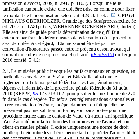
profession d'avocat, 2009, n. 2947 p. 1163). Lorsqu'une telle
tarification cantonale existe, elle doit être prise en compte pour fixer
le montant de l'indemnisation selon l'art. 429 al. 1 let. a
CPP
(cf.
NIKLAUS OBERHOLZER, Grundzüge des Strafprozessrechts, 3e
éd. 2012, n. 1740 p. 613; WEHRENBERG/BERNHARD, ibidem).
Elle sert ainsi de guide pour la détermination de ce qu'il faut
entendre par frais de défense usuels dans le canton où la procédure
s'est déroulée. A cet égard, l'Etat ne saurait être lié par une
convention d'honoraires passée entre le prévenu et son avocat qui
sortirait du cadre de ce qui est usuel (cf. arrêt
6B 30/2010
du 1er juin
2010 consid. 5.4.2).
2.4. Le ministère public invoque les tarifs cantonaux en question, en
particulier ceux de Zoug, St-Gall et Bâle-Ville, ainsi que le
règlement du Tribunal pénal fédéral sur les frais, émoluments,
dépens et indemnités de la procédure pénale fédérale du 31 août
2010 (RFPPF;
RS
173.713.162) pour justifier le taux horaire de 270
fr. dans le cas d'espèce. Toutefois, ces réglementations cantonales et
la réglementation fédérale, indépendamment du fait qu'elles ne
présentent pas une solution uniforme, sont sans portée pour une
procédure menée dans le canton de Vaud, où aucun tarif spécifique
n'a été adopté pour la fixation des honoraires entre l'avocat et son
client en matière pénale. Il existe uniquement une norme de droit
public qui détermine les critères permettant d'apprécier l'admissibilité
des honoraires. Il s'agit de l'art. 45 al. 1 de la loi vaudoise sur la