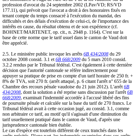
profession d'avocat du 24 septembre 2002 (LPav/VD; RS/VD
177.11), qui prévoit que l'avocat a droit à des honoraires fixés en
tenant compte du temps consacré à l'exécution du mandat, des
difficultés et des délais d'exécution de celui-ci, de l'importance des
intérêts en cause, du résultat obtenu et de son expérience (cf.
BOHNET/MARTENET, op. cit., n. 2948 p. 1164). C'est sur la
base de cette norme que le tarif usuel dans le canton de Vaud doit
être apprécié.
2.5. Le ministère public invoque les arrêts
6B 434/2008
du 29
octobre 2008 consid. 3.1 et
6B 668/2009
du 5 mars 2010 consid.
3.2.2 rendus par le Tribunal fédéral. C'est également à cette dernière
décision que l'autorité cantonale se réfère indirectement pour
appuyer sa pratique de prise en compte d'un tarif horaire de 250 fr. +
8% de TVA, soit 270 fr. (arrêt attaqué, p. 6 citant l'arrêt n° 655 de la
Chambre des recours pénale vaudoise du 21 juin 2012). L'arrêt
6B
434/2008
, dont la solution a été reprise sans discussion par l'arrêt
6B
668/2009
, examinait l'indemnité accordée à l'accusé libéré des fins
de poursuite pénale et calculée sur la base du tarif de 270 francs. Le
Tribunal fédéral avait à cette occasion jugé, au consid. 3.1, comme
non arbitraire ce tarif, au motif qu'il s'agissait d'une diminution du
tarif usuellement pratiqué dans le canton de Vaud, d'après une
jurisprudence cantonale bien établie.
Le cas d'espèce est toutefois différent de ceux tranchés dans les
arrêts précités. D'une part, les indemnités examinées dans ces arrêts