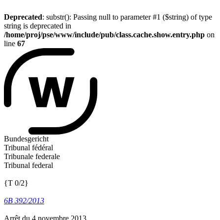
Deprecated
: substr(): Passing null to parameter #1 ($string) of type
string is deprecated in
/home/proj/pse/www/include/pub/class.cache.show.entry.php
on
line
67
Bundesgericht
Tribunal fédéral
Tribunale federale
Tribunal federal
{T 0/2}
6B 392/2013
Arrêt du 4 novembre 2013