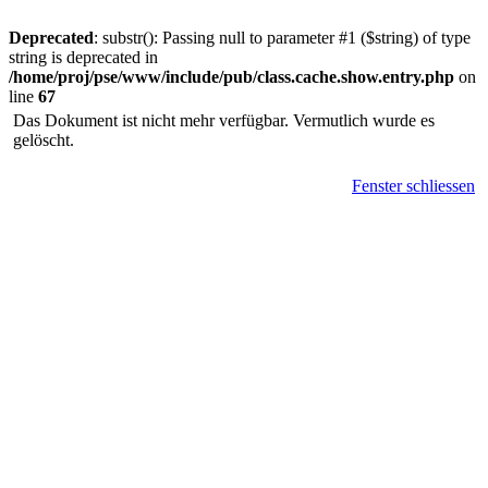
Deprecated
: substr(): Passing null to parameter #1 ($string) of type
string is deprecated in
/home/proj/pse/www/include/pub/class.cache.show.entry.php
on
line
67
Das Dokument ist nicht mehr verfügbar. Vermutlich wurde es
gelöscht.
Fenster schliessen